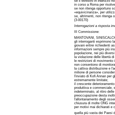
se il Ministro in indirizzo 
in corso a Roma per risolver
se non ritenga opportuno sos
«equivicinanza», per utilizz
se, altrimenti, non ritenga 
(3-00170)
Interrogazioni a risposta 
III Commissione:
MANTOVANI, SINISCALCHI
gli interroganti esprimono l
giovani eritrei richiedenti asi
informazioni sempre più insi
popolazione, nei più diversi
la violazione delle libertà d
le restrizioni di movimento 
non consentono di monitora
la cattiva distribuzione e l
milione di persone considera
l'inviato di Kofi Annan per 
estremamente limitate;
il crescente deterioramento
produttiva e commerciale, e 
indeterminato, al ritiro del
preoccupazione desta inoltre
l'allontanamento degli osser
chiusura di molte ONG interna
per motivi mai dichiarati e 
quella più vasta dei Paesi 