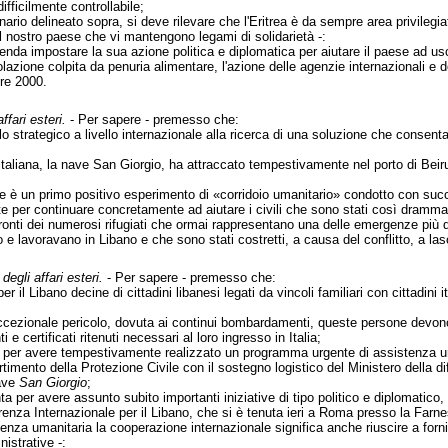
ifficilmente controllabile;
enario delineato sopra, si deve rilevare che l'Eritrea è da sempre area privilegi
del nostro paese che vi mantengono legami di solidarietà -:
nda impostare la sua azione politica e diplomatica per aiutare il paese ad uscire 
lazione colpita da penuria alimentare, l'azione delle agenzie internazionali e del
bre 2000.
ffari esteri.
- Per sapere - premesso che:
olo strategico a livello internazionale alla ricerca di una soluzione che consent
e italiana, la nave San Giorgio, ha attraccato tempestivamente nel porto di Beir
one è un primo positivo esperimento di «corridoio umanitario» condotto con suc
ste per continuare concretamente ad aiutare i civili che sono stati così drammat
ronti dei numerosi rifugiati che ormai rappresentano una delle emergenze più dr
no e lavoravano in Libano e che sono stati costretti, a causa del conflitto, a las
degli affari esteri.
- Per sapere - premesso che:
er il Libano decine di cittadini libanesi legati da vincoli familiari con cittadini
eccezionale pericolo, dovuta ai continui bombardamenti, queste persone devon
 e certificati ritenuti necessari al loro ingresso in Italia;
to per avere tempestivamente realizzato un programma urgente di assistenza uman
artimento della Protezione Civile con il sostegno logistico del Ministero dell
nave
San Giorgio
;
tinta per avere assunto subito importanti iniziative di tipo politico e diplomatico,
nza Internazionale per il Libano, che si è tenuta ieri a Roma presso la Farne
genza umanitaria la cooperazione internazionale significa anche riuscire a for
istrative -: