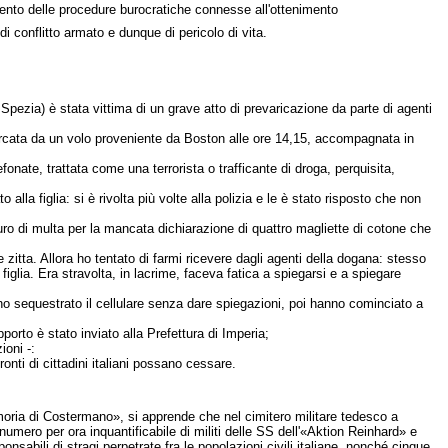
mento delle procedure burocratiche connesse all'ottenimento
 di conflitto armato e dunque di pericolo di vita.
Spezia) è stata vittima di un grave atto di prevaricazione da parte di agenti
sbarcata da un volo proveniente da Boston alle ore 14,15, accompagnata in
fonate, trattata come una terrorista o trafficante di droga, perquisita,
lla figlia: si è rivolta più volte alla polizia e le è stato risposto che non
euro di multa per la mancata dichiarazione di quattro magliette di cotone che
 zitta. Allora ho tentato di farmi ricevere dagli agenti della dogana: stesso
glia. Era stravolta, in lacrime, faceva fatica a spiegarsi e a spiegare
anno sequestrato il cellulare senza dare spiegazioni, poi hanno cominciato a
orto è stato inviato alla Prefettura di Imperia;
ioni -:
ronti di cittadini italiani possano cessare.
memoria di Costermano», si apprende che nel cimitero militare tedesco a
umero per ora inquantificabile di militi delle SS dell'«Aktion Reinhard» e
bili di stragi perpetrate fra le popolazioni civili italiane, nonché cinque