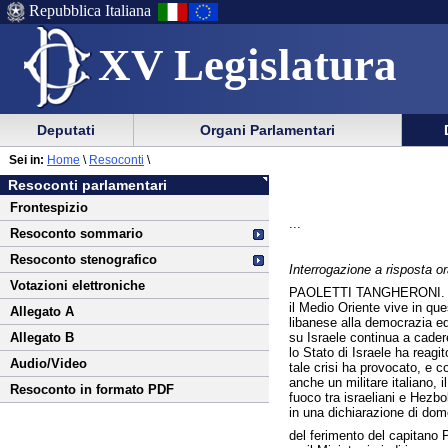
Repubblica Italiana
XV Legislatura
Menu
Vai
Menu
Vai
Deputati
Organi Parlamentari
al
al
di
di
Vai
Menu
menu
Sei in:
Home
\
Resoconti
\
ausilio
navigazione
al
di
di
Resoconti parlamentari
alla
principale
contenuto
navigazione
sezione
Frontespizio
navigazione
principale
...
Resoconto sommario
Resoconto stenografico
Interrogazione a risposta or
Votazioni elettroniche
PAOLETTI TANGHERONI.
il Medio Oriente vive in ques
Allegato A
libanese alla democrazia ed
su Israele continua a cadere 
Allegato B
lo Stato di Israele ha reagi
Audio/Video
tale crisi ha provocato, e c
anche un militare italiano,
Resoconto in formato PDF
fuoco tra israeliani e Hezbol
in una dichiarazione di dome
del ferimento del capitano 