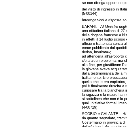
se non ritenga opportuno po
del visto di ingresso in Ital
(5-00144)
Interrogazioni a risposta scr
BARANI. -
Al Ministro degli 
una cittadina italiana di 27
della dogana francese a Ni
in effetti il 14 luglio sco
ufficio e trattenuta senza 
come pubblicato dal quotidia
derisa, insultata»;
ad attenderla all'aeroporto 
c'era alcun problema, ma ch
alla fine, per giustificare 
la giovane aveva acquistato 
dalla testimonianza della ma
trattamento. Ero preoccupata
quello che le era capitato»;
poi è finalmente riuscita a 
curiosare tra la biancheri
la ragazza e la madre hanno 
si sottolinea che non è la pr
quali iniziative formali inte
(4-00729)
SGOBIO e GALANTE. -
Al 
da quanto segnalato, tramite
Costermano in provincia di V
dell'«Aktion T 4», meglio c