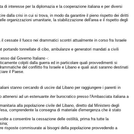
ata di interesse per la diplomazia e la cooperazione italiana e per diversi
dalla crisi in cui si trova, in modo da garantire il pieno rispetto dei diritti
le organizzazioni umanitarie, la stabilizzazione dell'area e il rispetto degli
a il cessate il fuoco nei drammatici scontri attualmente in corso fra Israele
ut portando tonnellate di cibo, ambulanze e generatori mandati a civili
cesso dal Governo Italiano -:
icamente colpiti dalla guerra ed in particolare quali provvedimenti si
ammatiche del conflitto fra Israele e Libano e quali aiuti saranno destinati
ciare il Paese.
 italiani stanno cercando di uscire dal Libano per raggiungere i parenti in
o attenersi ad un estenuante
iter
burocratico presso l'Ambasciata italiana a
itaria alla popolazione civile del Libano, diretto dal Ministero degli
a difesa, comprendente la consegna di materiale d'emergenza che è stato
 volte a consentire la cessazione delle ostilità, prima fra tutte la
sina;
nire risposte commisurate ai bisogni della popolazione provvedendo a