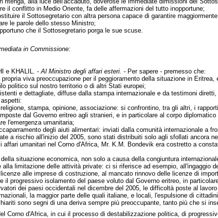
non ritenga, alla luce dell'accaduto, doverose le immediate dimissioni del Sott
e il conflitto in Medio Oriente, fa delle affermazioni del tutto inopportune;
tituire il Sottosegretario con altra persona capace di garantire maggiormente i
are le parole dello stesso Ministro;
opportuno che il Sottosegretario porga le sue scuse.
immediata in Commissione:
 e KHALIL. -
Al Ministro degli affari esteri. -
Per sapere - premesso che:
a propria viva preoccupazione per il peggioramento della situazione in Eritrea, 
lo politico sul nostro territorio o di altri Stati europei;
stenti e dettagliate, diffuse dalla stampa internazionale e da testimoni diretti
 aspetti:
i religione, stampa, opinione, associazione: si confrontino, tra gli altri, i rappor
imposte dal Governo eritreo agli stranieri, e in particolare al corpo diplomatico
re l'emergenza umanitaria;
'accaparramento degli aiuti alimentari: inviati dalla comunità internazionale a f
te a rischio all'inizio del 2005, sono stati distribuiti solo agli sfollati ancora
gli affari umanitari nel Corno d'Africa, Mr. K.M. Bondevik era costretto a consta
 della situazione economica, non solo a causa della congiuntura internazionale,
alla limitazione delle attività private: ci si riferisce ad esempio, all'ingaggio
le licenze alle imprese di costruzione, al mancato rinnovo delle licenze di impo
 il progressivo isolamento del paese voluto dal Governo eritreo, in particolare 
vatori dei paesi occidentali nel dicembre del 2005, le difficoltà poste al lavoro
zionali, la maggior parte delle quali italiane, e locali, l'espulsione di cittadini
chiariti sono segni di una deriva sempre più preoccupante, tanto più che si ins
del Corno d'Africa, in cui il processo di destabilizzazione politica, di progre