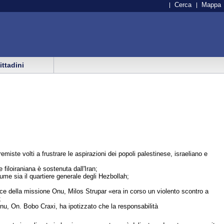
Cerca
Mappa
cittadini
remiste volti a frustrare le aspirazioni dei popoli palestinese, israeliano e
 filoiraniana è sostenuta dall'Iran;
sume sia il quartiere generale degli Hezbollah;
oce della missione Onu, Milos Strupar «era in corso un violento scontro a
;
'Onu, On. Bobo Craxi, ha ipotizzato che la responsabilità