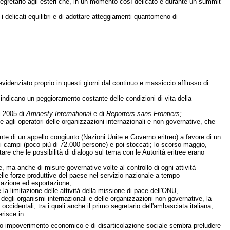
osegretario agli esteri che, in un momento così delicato e durante un summit
 delicati equilibri e di adottare atteggiamenti quantomeno di
evidenziato proprio in questi giorni dal continuo e massiccio afflusso di
, indicano un peggioramento costante delle condizioni di vita della
ti 2005 di
Amnesty International
e di
Reporters sans Frontiers;
 e agli operatori delle organizzazioni internazionali e non governative, che
ronte di un appello congiunto (Nazioni Unite e Governo eritreo) a favore di un
 nei campi (poco più di 72.000 persone) e poi stoccati; lo scorso maggio,
tare che le possibilità di dialogo sul tema con le Autorità eritree erano
 ma anche di misure governative volte al controllo di ogni attività
 delle forze produttive del paese nel servizio nazionale a tempo
rtazione ed esportazione;
la limitazione delle attività della missione di pace dell'ONU,
 degli organismi internazionali e delle organizzazioni non governative, la
 occidentali, tra i quali anche il primo segretario dell'ambasciata italiana,
erisce in
ssivo impoverimento economico e di disarticolazione sociale sembra preludere