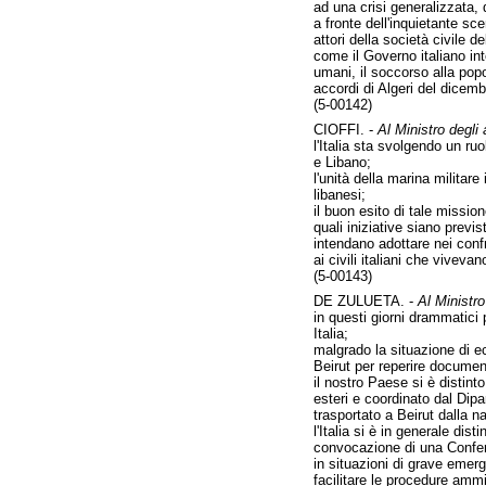
ad una crisi generalizzata, d
a fronte dell'inquietante sc
attori della società civile 
come il Governo italiano inte
umani, il soccorso alla popo
accordi di Algeri del dicem
(5-00142)
CIOFFI. -
Al Ministro degli a
l'Italia sta svolgendo un ru
e Libano;
l'unità della marina militar
libanesi;
il buon esito di tale missi
quali iniziative siano previ
intendano adottare nei conf
ai civili italiani che viveva
(5-00143)
DE ZULUETA. -
Al Ministro 
in questi giorni drammatici p
Italia;
malgrado la situazione di 
Beirut per reperire documenti
il nostro Paese si è distin
esteri e coordinato dal Dip
trasportato a Beirut dalla 
l'Italia si è in generale dis
convocazione di una Confere
in situazioni di grave emer
facilitare le procedure ammin