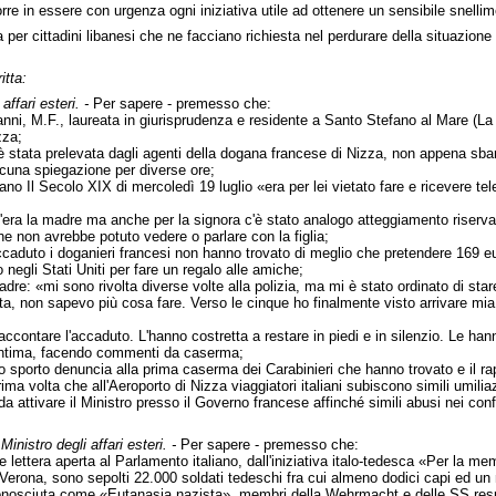
rre in essere con urgenza ogni iniziativa utile ad ottenere un sensibile snelli
ia per cittadini libanesi che ne facciano richiesta nel perdurare della situazione
itta:
affari esteri. -
Per sapere - premesso che:
 anni, M.F., laureata in giurisprudenza e residente a Santo Stefano al Mare (La 
zza;
rso è stata prelevata dagli agenti della dogana francese di Nizza, non appena 
alcuna spiegazione per diverse ore;
no Il Secolo XIX di mercoledì 19 luglio «era per lei vietato fare e ricevere tele
c'era la madre ma anche per la signora c'è stato analogo atteggiamento riservato a
e non avrebbe potuto vedere o parlare con la figlia;
l'accaduto i doganieri francesi non hanno trovato di meglio che pretendere 169 
negli Stati Uniti per fare un regalo alle amiche;
dre: «mi sono rivolta diverse volte alla polizia, ma mi è stato ordinato di stare
, non sapevo più cosa fare. Verso le cinque ho finalmente visto arrivare mia fi
raccontare l'accaduto. L'hanno costretta a restare in piedi e in silenzio. Le h
a intima, facendo commenti da caserma;
sporto denuncia alla prima caserma dei Carabinieri che hanno trovato e il rapp
ima volta che all'Aeroporto di Nizza viaggiatori italiani subiscono simili umiliaz
nda attivare il Ministro presso il Governo francese affinché simili abusi nei conf
Ministro degli affari esteri. -
Per sapere - premesso che:
 lettera aperta al Parlamento italiano, dall'iniziativa italo-tedesca «Per la 
erona, sono sepolti 22.000 soldati tedeschi fra cui almeno dodici capi ed un n
onosciuta come «Eutanasia nazista», membri della Wehrmacht e delle SS responsa