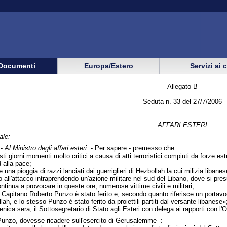
Documenti
Europa/Estero
Servizi ai 
Allegato B
Seduta n. 33 del 27/7/2006
AFFARI ESTERI
ale:
 -
Al Ministro degli affari esteri.
- Per sapere - premesso che:
ti giorni momenti molto critici a causa di atti terroristici compiuti da forze est
 alla pace;
una pioggia di razzi lanciati dai guerriglieri di Hezbollah la cui milizia libanese
to all'attacco intraprendendo un'azione militare nel sud del Libano, dove si pre
ontinua a provocare in queste ore, numerose vittime civili e militari;
 il Capitano Roberto Punzo è stato ferito e, secondo quanto riferisce un portav
lah, e lo stesso Punzo è stato ferito da proiettili partiti dal versante libanese»
nica sera, il Sottosegretario di Stato agli Esteri con delega ai rapporti con l
Punzo, dovesse ricadere sull'esercito di Gerusalemme -: