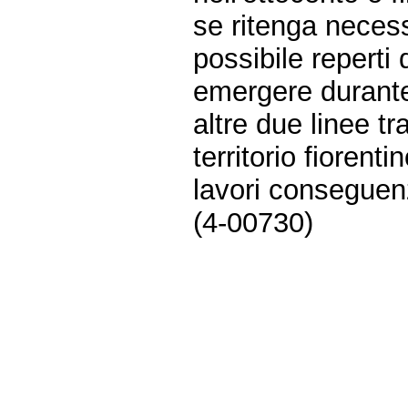
se ritenga neces
possibile reperti
emergere durante 
altre due linee tr
territorio fiorenti
lavori conseguen
(4-00730)
Fine
Vai
al
contenuto
menu
di
navigazione
principale