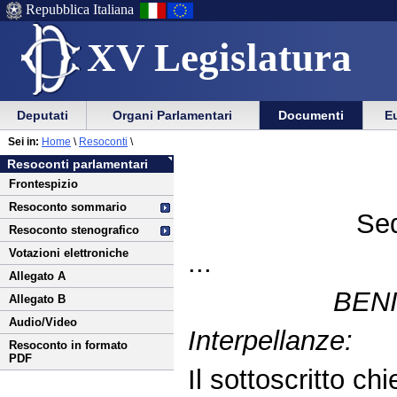
Repubblica Italiana
XV Legislatura
Menu
Vai
Menu
Vai
Deputati
Organi Parlamentari
Documenti
Eu
al
al
di
di
Vai
Menu
menu
Sei in:
Home
\
Resoconti
\
ausilio
navigazione
al
di
di
Resoconti parlamentari
alla
principale
contenuto
navigazione
sezione
Frontespizio
navigazione
principale
Resoconto sommario
Sed
Resoconto stenografico
Votazioni elettroniche
...
Allegato A
BENI
Allegato B
Audio/Video
Interpellanze:
Resoconto in formato
PDF
Il sottoscritto chi