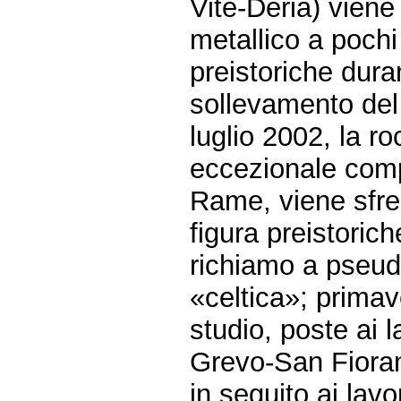
Vite-Deria) viene
metallico a pochi
preistoriche dura
sollevamento del
luglio 2002, la r
eccezionale comp
Rame, viene sfre
figura preistoric
richiamo a pseudo
«celtica»; prima
studio, poste ai l
Grevo-San Fiora
in seguito ai lav