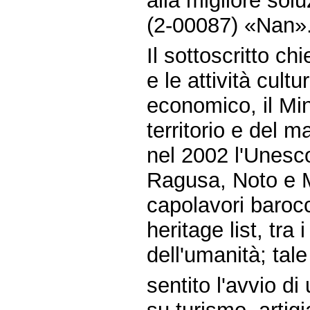
alla migliore solu
(2-00087) «Nan»
Il sottoscritto chi
e le attività cultu
economico, il Min
territorio e del 
nel 2002 l'Unesco 
Ragusa, Noto e M
capolavori barocc
heritage list, tra
dell'umanità; tal
sentito l'avvio d