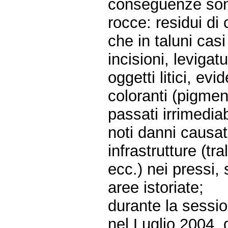
conseguenze sono 
rocce: residui di 
che in taluni cas
incisioni, levigat
oggetti litici, ev
coloranti (pigment
passati irrimediab
noti danni causati
infrastrutture (tra
ecc.) nei pressi, 
aree istoriate;
durante la sessi
nel Luglio 2004, 