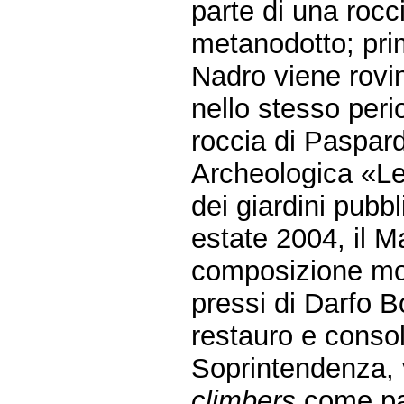
parte di una rocci
metanodotto; pri
Nadro viene rovin
nello stesso peri
roccia di Paspar
Archeologica «Le
dei giardini pubb
estate 2004, il M
composizione mo
pressi di Darfo 
restauro e conso
Soprintendenza, 
climbers
come par