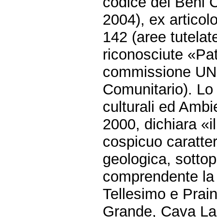
codice dei Beni Cu
2004), ex articolo
142 (aree tutelat
riconosciute «Pat
commissione UNE
Comunitario). Lo
culturali ed Ambie
2000, dichiara «i
cospicuo carattere
geologica, sottop
comprendente la v
Tellesimo e Prai
Grande, Cava La