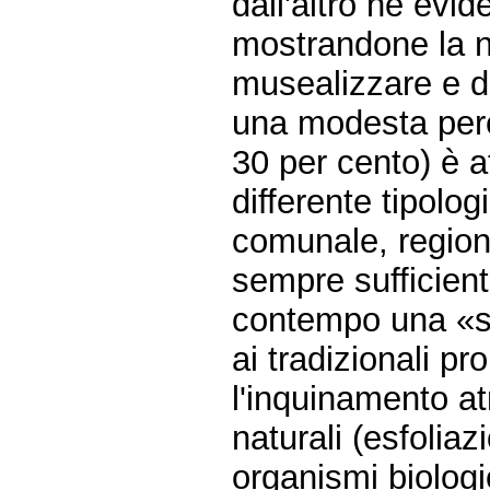
dall'altro ne evid
mostrandone la na
musealizzare e d
una modesta perce
30 per cento) è a
differente tipolo
comunale, region
sempre sufficient
contempo una «sos
ai tradizionali p
l'inquinamento at
naturali (esfoliaz
organismi biologi