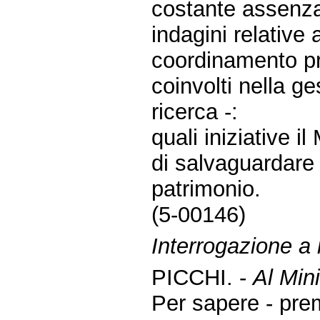
costante assenza 
indagini relative 
coordinamento pro
coinvolti nella g
ricerca -:
quali iniziative i
di salvaguardare 
patrimonio.
(5-00146)
Interrogazione a r
PICCHI. -
Al Mini
Per sapere - pre