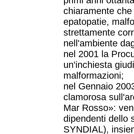
primi anni ottant
chiaramente che i
epatopatie, malfo
strettamente cor
nell'ambiente dag
nel 2001 la Proc
un'inchiesta giudi
malformazioni;
nel Gennaio 2003 
clamorosa sull'ar
Mar Rosso»: vengo
dipendenti dello
SYNDIAL), insiem