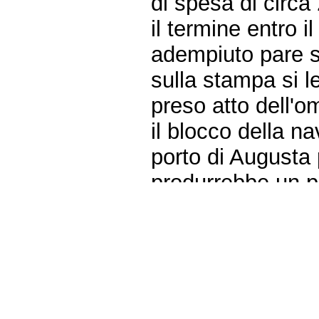
di spesa di circa 
il termine entro 
adempiuto pare s
sulla stampa si l
preso atto dell'o
il blocco della na
porto di Augusta 
produrrebbe un p
sedimenti facendo
dagli strati più p
misura, il Minist
sorta di percorso
all'interno del por