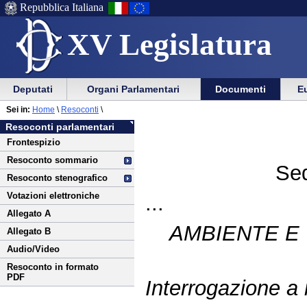
Repubblica Italiana
XV Legislatura
Menu
Vai
Menu
Vai
Deputati
Organi Parlamentari
Documenti
Eu
al
al
di
di
Vai
Menu
menu
Sei in:
Home
\
Resoconti
\
ausilio
navigazione
al
di
di
Resoconti parlamentari
alla
principale
contenuto
navigazione
sezione
Frontespizio
navigazione
principale
Resoconto sommario
Sed
Resoconto stenografico
Votazioni elettroniche
...
Allegato A
AMBIENTE E 
Allegato B
Audio/Video
Resoconto in formato
PDF
Interrogazione a