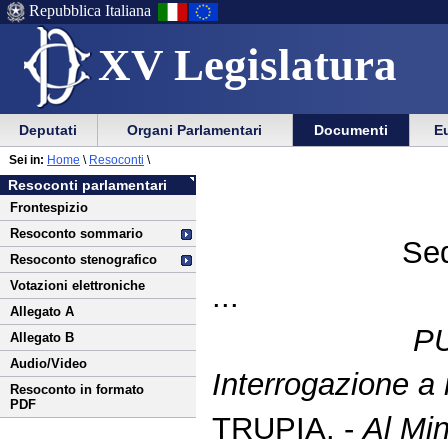
Repubblica Italiana
XV Legislatura
Menu
Vai
Menu
Vai
Deputati
Organi Parlamentari
Documenti
Eu
al
al
di
di
Vai
Menu
menu
Sei in:
Home
\
Resoconti
\
ausilio
navigazione
al
di
di
Resoconti parlamentari
alla
principale
contenuto
navigazione
sezione
Frontespizio
navigazione
principale
Resoconto sommario
Sed
Resoconto stenografico
Votazioni elettroniche
...
Allegato A
P
Allegato B
Audio/Video
Interrogazione a r
Resoconto in formato
PDF
TRUPIA. -
Al Min