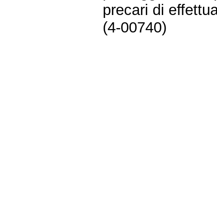
precari di effettu
(4-00740)
Fine
Vai
al
contenuto
menu
di
navigazione
principale