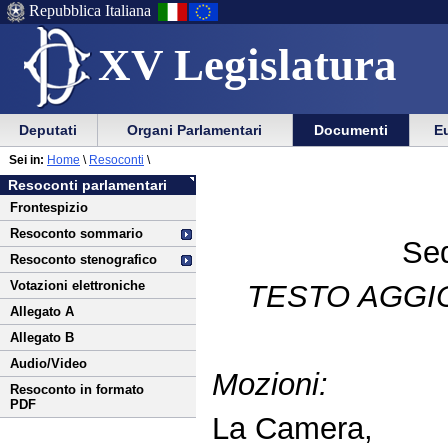
Repubblica Italiana
XV Legislatura
Menu
Vai
Menu
Vai
Deputati
Organi Parlamentari
Documenti
Eu
al
al
di
di
Vai
Menu
menu
Sei in:
Home
\
Resoconti
\
ausilio
navigazione
al
di
di
Resoconti parlamentari
alla
principale
contenuto
navigazione
sezione
Frontespizio
navigazione
principale
Resoconto sommario
Sed
Resoconto stenografico
Votazioni elettroniche
TESTO AGGI
Allegato A
Allegato B
Audio/Video
Mozioni:
Resoconto in formato
PDF
La Camera,