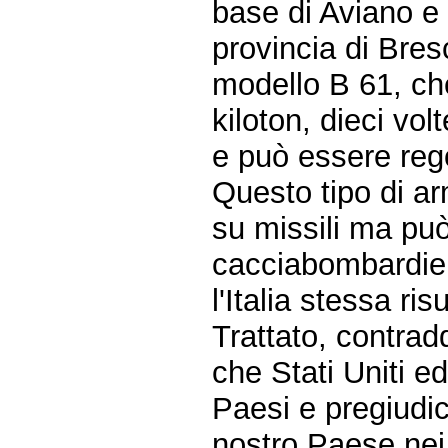
base di Aviano e a
provincia di Bre
modello B 61, c
kiloton, dieci vol
e può essere rego
Questo tipo di a
su missili ma pu
cacciabombardier
l'Italia stessa ri
Trattato, contrad
che Stati Uniti e
Paesi e pregiudica
nostro Paese nei 