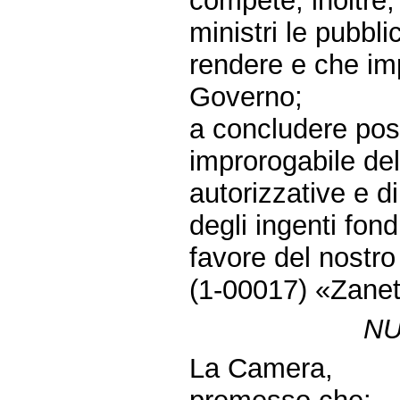
compete, inoltre, 
ministri le pubbl
rendere e che im
Governo;
a concludere posi
improrogabile de
autorizzative e di
degli ingenti fond
favore del nostr
(1-00017) «Zanett
NU
La Camera,