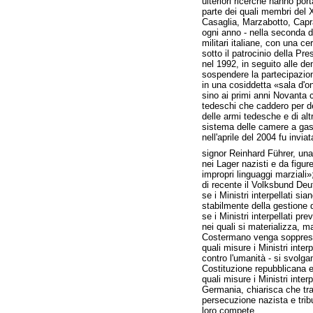
ulteriori ricerche hanno por
parte dei quali membri del 
Casaglia, Marzabotto, Capr
ogni anno - nella seconda d
militari italiane, con una c
sotto il patrocinio della P
nel 1992, in seguito alle de
sospendere la partecipazione
in una cosiddetta «sala d'o
sino ai primi anni Novanta 
tedeschi che caddero per deci
delle armi tedesche e di altr
sistema delle camere a gas 
nell'aprile del 2004 fu inv
signor Reinhard Führer, una 
nei Lager nazisti e da figure
impropri linguaggi marziali»
di recente il Volksbund Deu
se i Ministri interpellati s
stabilmente della gestione 
se i Ministri interpellati p
nei quali si materializza, m
Costermano venga soppresso u
quali misure i Ministri inte
contro l'umanità - si svolga
Costituzione repubblicana e
quali misure i Ministri inte
Germania, chiarisca che tra i
persecuzione nazista e trib
loro compete.