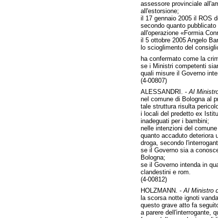
assessore provinciale all'am
all'estorsione;
il 17 gennaio 2005 il ROS d
secondo quanto pubblicato
all'operazione «Formia Con
il 5 ottobre 2005 Angelo B
lo scioglimento del consigl
ha confermato come la crimin
se i Ministri competenti si
quali misure il Governo inte
(4-00807)
ALESSANDRI. -
Al Ministro
nel comune di Bologna al pri
tale struttura risulta perico
i locali del predetto ex Ist
inadeguati per i bambini;
nelle intenzioni del comune 
quanto accaduto deteriora ul
droga, secondo l'interrogan
se il Governo sia a conoscen
Bologna;
se il Governo intenda in qua
clandestini e rom.
(4-00812)
HOLZMANN. -
Al Ministro d
la scorsa notte ignoti van
questo grave atto fa seguito
a parere dell'interrogante, 