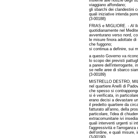
insieme alle notizie degli s
viaggiano affondano;
gli sbarchi dei clandestini
quali iniziative intenda por
(3-00188)
FRIAS e MIGLIORE. -
Al M
quotidianamente nel Mediter
avventurano verso nord, cons
le misure finora adottate d
che fuggono;
si continua a definire, sui m
a questo Governo va riconos
lo scopo dei previsti pattug
a parere dell'interrogante,
se nelle aree di sbarco sian
(3-00189)
MISTRELLO DESTRO, MIL
nel quartiere Anelli di Pado
che spesso si contrappongon
si è verificata, in particola
erano decisi a devastare un
il predetto quartiere da cir
fatturato all'anno, della pr
particolare, l'idea di chiud
extracomunitarie ivi insediat
quali interventi urgenti si 
l'aggressività e l'arroganza
dell'ordine, e quali misure, 
(3-00190)