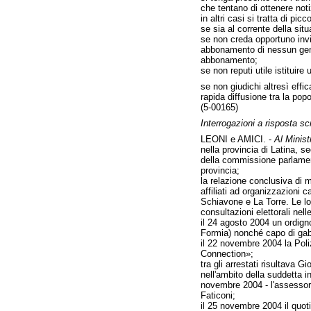
che tentano di ottenere noti
in altri casi si tratta di p
se sia al corrente della sit
se non creda opportuno inviar
abbonamento di nessun genere
abbonamento;
se non reputi utile istituir
se non giudichi altresì effic
rapida diffusione tra la pop
(5-00165)
Interrogazioni a risposta scr
LEONI e AMICI. -
Al Ministr
nella provincia di Latina, 
della commissione parlamenta
provincia;
la relazione conclusiva di 
affiliati ad organizzazioni c
Schiavone e La Torre. Le lor
consultazioni elettorali nell
il 24 agosto 2004 un ordigno
Formia) nonché capo di gabi
il 22 novembre 2004 la Poliz
Connection»;
tra gli arrestati risultava 
nell'ambito della suddetta i
novembre 2004 - l'assessore 
Faticoni;
il 25 novembre 2004 il quot