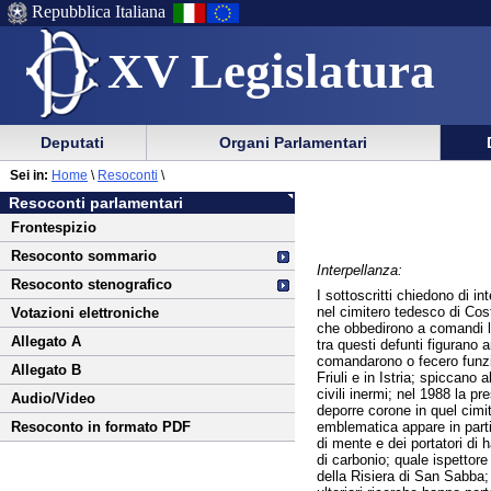
Repubblica Italiana
XV Legislatura
Menu
Vai
Menu
Vai
Deputati
Organi Parlamentari
al
al
di
di
Vai
Menu
menu
Sei in:
Home
\
Resoconti
\
ausilio
navigazione
al
di
di
Resoconti parlamentari
alla
principale
contenuto
navigazione
sezione
Frontespizio
navigazione
principale
Resoconto sommario
Interpellanza:
Resoconto stenografico
I sottoscritti chiedono di in
nel cimitero tedesco di Cost
Votazioni elettroniche
che obbedirono a comandi lo
Allegato A
tra questi defunti figurano 
comandarono o fecero funzion
Allegato B
Friuli e in Istria; spiccano 
civili inermi; nel 1988 la p
Audio/Video
deporre corone in quel cimit
emblematica appare in partic
Resoconto in formato PDF
di mente e dei portatori di
di carbonio; quale ispettor
della Risiera di San Sabba;