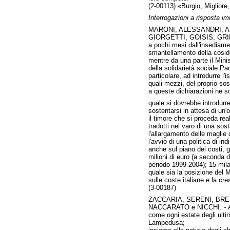
(2-00113) «Burgio, Miglior
Interrogazioni a risposta i
MARONI, ALESSANDRI, AL
GIORGETTI, GOISIS, GRI
a pochi mesi dall'insediame
smantellamento della cosidd
mentre da una parte il Minis
della solidarietà sociale Pa
particolare, ad introdurre l'i
quali mezzi, del proprio sos
a queste dichiarazioni ne so
quale si dovrebbe introdurre 
sostentarsi in attesa di un'o
il timore che si proceda re
tradotti nel varo di una sos
l'allargamento delle maglie 
l'avvio di una politica di i
anche sul piano dei costi, g
milioni di euro (a seconda d
periodo 1999-2004); 15 mila 
quale sia la posizione del M
sulle coste italiane e la cr
(3-00187)
ZACCARIA, SERENI, BRE
NACCARATO e NICCHI. -
come ogni estate degli ultimi
Lampedusa;