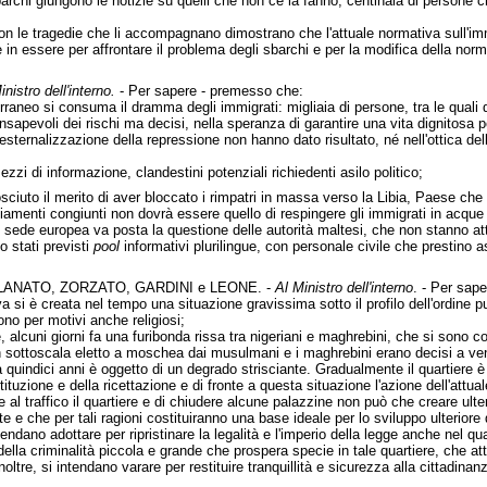
barchi giungono le notizie su quelli che non ce la fanno, centinaia di persone
 con le tragedie che li accompagnano dimostrano che l'attuale normativa sull'i
re in essere per affrontare il problema degli sbarchi e per la modifica della no
inistro dell'interno.
- Per sapere - premesso che:
raneo si consuma il dramma degli immigrati: migliaia di persone, tra le quali 
apevoli dei rischi ma decisi, nella speranza di garantire una vita dignitosa per
i esternalizzazione della repressione non hanno dato risultato, né nell'ottica 
ezzi di informazione, clandestini potenziali richiedenti asilo politico;
ciuto il merito di aver bloccato i rimpatri in massa verso la Libia, Paese che
liamenti congiunti non dovrà essere quello di respingere gli immigrati in acque i
 in sede europea va posta la questione delle autorità maltesi, che non stanno 
o stati previsti
pool
informativi plurilingue, con personale civile che prestino ass
ANATO, ZORZATO, GARDINI e LEONE. -
Al Ministro dell'interno
. - Per sap
va si è creata nel tempo una situazione gravissima sotto il profilo dell'ordine p
o per motivi anche religiosi;
re, alcuni giorni fa una furibonda rissa tra nigeriani e maghrebini, che si sono c
 sottoscala eletto a moschea dai musulmani e i maghrebini erano decisi a ven
ca quindici anni è oggetto di un degrado strisciante. Gradualmente il quartiere è 
ostituzione e della ricettazione e di fronte a questa situazione l'azione dell'at
ere al traffico il quartiere e di chiudere alcune palazzine non può che creare ult
e e che per tali ragioni costituiranno una base ideale per lo sviluppo ulteriore d
intendano adottare per ripristinare la legalità e l'imperio della legge anche nel 
 della criminalità piccola e grande che prospera specie in tale quartiere, che a
inoltre, si intendano varare per restituire tranquillità e sicurezza alla cittadina