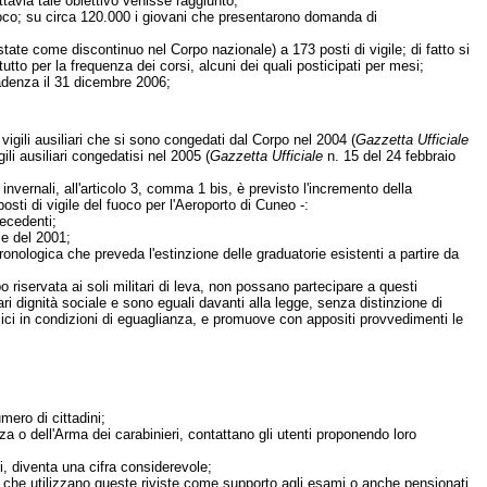
tavia tale obiettivo venisse raggiunto;
uoco; su circa 120.000 i giovani che presentarono domanda di
tate come discontinuo nel Corpo nazionale) a 173 posti di vigile; di fatto si
to per la frequenza dei corsi, alcuni dei quali posticipati per mesi;
adenza il 31 dicembre 2006;
vigili ausiliari che si sono congedati dal Corpo nel 2004 (
Gazzetta Ufficiale
ili ausiliari congedatisi nel 2005 (
Gazzetta Ufficiale
n. 15 del 24 febbraio
invernali, all'articolo 3, comma 1 bis, è previsto l'incremento della
sti di vigile del fuoco per l'Aeroporto di Cuneo -:
ecedenti;
 e del 2001;
onologica che preveda l'estinzione delle graduatorie esistenti a partire da
riservata ai soli militari di leva, non possano partecipare a questi
ari dignità sociale e sono eguali davanti alla legge, senza distinzione di
ubblici in condizioni di eguaglianza, e promuove con appositi provvedimenti le
mero di cittadini;
za o dell'Arma dei carabinieri, contattano gli utenti proponendo loro
i, diventa una cifra considerevole;
i che utilizzano queste riviste come supporto agli esami o anche pensionati