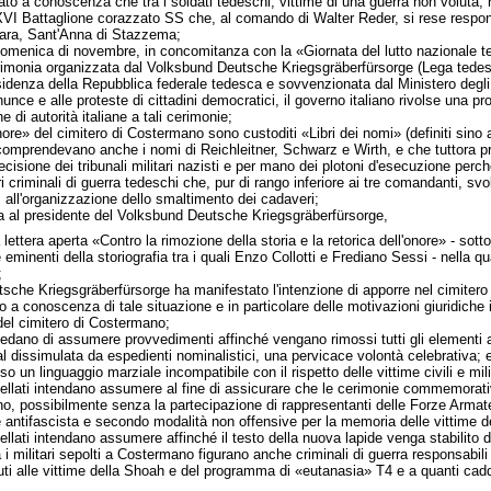
tato a conoscenza che tra i soldati tedeschi, vittime di una guerra non voluta, r
XVI Battaglione corazzato SS che, al comando di Walter Reder, si rese respons
ara, Sant'Anna di Stazzema;
omenica di novembre, in concomitanza con la «Giornata del lutto nazionale ted
erimonia organizzata dal Volksbund Deutsche Kriegsgräberfürsorge (Lega tedesca 
residenza della Repubblica federale tedesca e sovvenzionata dal Ministero degli
nunce e alle proteste di cittadini democratici, il governo italiano rivolse una p
 di autorità italiane a tali cerimonie;
nore» del cimitero di Costermano sono custoditi «Libri dei nomi» (definiti sino
comprendevano anche i nomi di Reichleitner, Schwarz e Wirth, e che tuttora pres
sione dei tribunali militari nazisti e per mano dei plotoni d'esecuzione perché p
i criminali di guerra tedeschi che, pur di rango inferiore ai tre comandanti, svol
all'organizzazione dello smaltimento dei cadaveri;
iata al presidente del Volksbund Deutsche Kriegsgräberfürsorge,
lettera aperta «Contro la rimozione della storia e la retorica dell'onore» - sotto
 eminenti della storiografia tra i quali Enzo Collotti e Frediano Sessi - nella qu
;
tsche Kriegsgräberfürsorge ha manifestato l'intenzione di apporre nel cimitero
iano a conoscenza di tale situazione e in particolare delle motivazioni giuridic
del cimitero di Costermano;
revedano di assumere provvedimenti affinché vengano rimossi tutti gli elementi 
al dissimulata da espedienti nominalistici, una pervicace volontà celebrativa; 
n linguaggio marziale incompatibile con il rispetto delle vittime civili e milit
rpellati intendano assumere al fine di assicurare che le cerimonie commemorative
no, possibilmente senza la partecipazione di rappresentanti delle Forze Armate
 antifascista e secondo modalità non offensive per la memoria delle vittime de
rpellati intendano assumere affinché il testo della nuova lapide venga stabilito
 militari sepolti a Costermano figurano anche criminali di guerra responsabili di
uti alle vittime della Shoah e del programma di «eutanasia» T4 e a quanti cadd