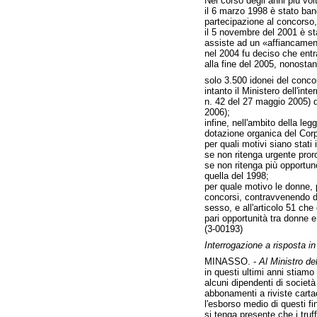
Nel corso degli anni più vol
il 6 marzo 1998 è stato ban
partecipazione al concorso, 
il 5 novembre del 2001 è sta
assiste ad un «affiancamento
nel 2004 fu deciso che ent
alla fine del 2005, nonostan
solo 3.500 idonei del conco
intanto il Ministero dell'in
n. 42 del 27 maggio 2005) da 
2006);
infine, nell'ambito della le
dotazione organica del Corpo
per quali motivi siano stati
se non ritenga urgente pror
se non ritenga più opportuno
quella del 1998;
per quale motivo le donne, p
concorsi, contravvenendo di 
sesso, e all'articolo 51 che 
pari opportunità tra donne e
(3-00193)
Interrogazione a risposta 
MINASSO. -
Al Ministro del
in questi ultimi anni stiamo
alcuni dipendenti di società
abbonamenti a riviste carta
l'esborso medio di questi fi
si tenga presente che i tru