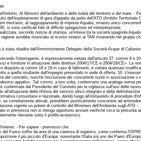
le:
ell'interno, Al Ministro dell'ambiente e della tutela del territorio e del mare.
- Pe
to dell'espletamento di gara d'appalto da parte dell'ATO (Ambito Territoriale Ott
ssimi trent'anni, al raggruppamento di imprese Aqualia, rimasto unico concorre
, si sono verificati fatti di difficile spiegazione ed interpretazione;
alizzata, secondo notizie di stampa, un'intesa tra la società spagnola Aqualia,
le ragione avrebbe rinunciato al ricorso innanzi al TAR rimanendo nel gruppo che
è stata ribadita dall'Amministratore Delegato della Società Acque di Caltanisset
secondo l'interrogante, è espressamente vietata dall'articolo 37, commi 9 e 10,
servizi e forniture in attuazione delle direttive 2004/17/CE e 2004/18/CE». La no
o disposto ai commi 18 e 19 in caso di fallimenti, è vietata qualsiasi modifi
petto a quella risultante dall'impegno presentato in sede di offerta. 10. L'ino
lità del contratto, nonché l'esclusione dei concorrenti riuniti in associazione o
medesimo appalto». Tali commi, a loro volta, confermano una analoga norma pre
è confermata dal Presidente del Comitato per la vigilanza sull'uso delle risorse 
e all'attuazione della riforma del servizio idrico integrato e della delimitazione
mativa comunitaria e nazionale, dando luogo all'instaurarsi di procedure d'infraz
he, se correttamente attivati, potrebbero positivamente concorrere ad ammodern
islazione vigente un potere di controllo del Ministero dell'Ambiente sugli ATO -:
trato in premessa non si ritenga opportuno avviare verifiche circa la presunta an
larmente rilevante sotto il profilo economico.
'interno. -
Per sapere - premesso che:
i del Fuoco soffre da anni di una carenza di organico, come conferma l'ISPRO Is
oporzione il più piccolo d'Europa, nonostante l'Italia sia uno dei Paesi d'Europ