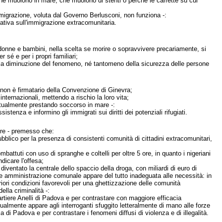
 che muoiono in mare, che muoiono di stenti o perché le carrette su cui
mmigrazione, voluta dal Governo Berlusconi, non funziona -:
rmativa sull'immigrazione extracomunitaria.
donne e bambini, nella scelta se morire o sopravvivere precariamente, si
 sé e per i propri familiari;
della diminuzione del fenomeno, né tantomeno della sicurezza delle persone
 non è firmatario della Convenzione di Ginevra;
nternazionali, mettendo a rischio la loro vita;
attualmente prestando soccorso in mare -:
istenza e informino gli immigrati sui diritti dei potenziali rifugiati.
ere - premesso che:
ubblico per la presenza di consistenti comunità di cittadini extracomunitari,
ombattuti con uso di spranghe e coltelli per oltre 5 ore, in quanto i nigeriani
dicare l'offesa;
diventato la centrale dello spaccio della droga, con miliardi di euro di
tuale amministrazione comunale appare del tutto inadeguata alle necessità: in
eriori condizioni favorevoli per una ghettizzazione delle comunità
ella criminalità -:
quartiere Anelli di Padova e per contrastare con maggiore efficacia
ttualmente appare agli interroganti sfuggito letteralmente di mano alle forze
nza di Padova e per contrastare i fenomeni diffusi di violenza e di illegalità.