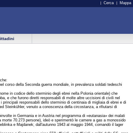
Cerca
Mappa
cittadini
 che:
a nel corso della Seconda guerra mondiale, in prevalenza soldati tedeschi
nome in codice dello sterminio degli ebrei nella Polonia orientale) che
e che furono diretti responsabili di molte altre uccisioni di civili nel
 principali responsabili dello sterminio di centinaia di migliaia di ebrei e di
ed Steinkühler, venuto a conoscenza della circostanza, a rifiutarsi di
 coinvolte in Germania e in Austria nel programma di «eutanasia» dei malati
se a morte 70.273 persone), ideò e sperimentò le camere a gas a monossido
Treblinka e Majdanek; dall'autunno 1943 al maggio 1944, comandò il lager