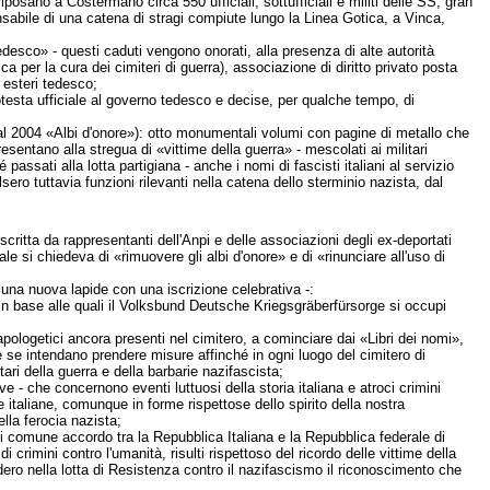
iposano a Costermano circa 550 ufficiali, sottufficiali e militi delle SS, gran
abile di una catena di stragi compiute lungo la Linea Gotica, a Vinca,
esco» - questi caduti vengono onorati, alla presenza di alte autorità
per la cura dei cimiteri di guerra), associazione di diritto privato posta
 esteri tedesco;
rotesta ufficiale al governo tedesco e decise, per qualche tempo, di
 al 2004 «Albi d'onore»): otto monumentali volumi con pagine di metallo che
entano alla stregua di «vittime della guerra» - mescolati ai militari
assati alla lotta partigiana - anche i nomi di fascisti italiani al servizio
sero tuttavia funzioni rilevanti nella catena dello sterminio nazista, dal
scritta da rappresentanti dell'Anpi e delle associazioni degli ex-deportati
ale si chiedeva di «rimuovere gli albi d'onore» e di «rinunciare all'uso di
 una nuova lapide con una iscrizione celebrativa -:
he in base alle quali il Volksbund Deutsche Kriegsgräberfürsorge si occupi
apologetici ancora presenti nel cimitero, a cominciare dai «Libri dei nomi»,
e se intendano prendere misure affinché in ogni luogo del cimitero di
ari della guerra e della barbarie nazifascista;
 - che concernono eventi luttuosi della storia italiana e atroci crimini
 italiane, comunque in forme rispettose dello spirito della nostra
lla ferocia nazista;
 di comune accordo tra la Repubblica Italiana e la Repubblica federale di
 crimini contro l'umanità, risulti rispettoso del ricordo delle vittime della
ero nella lotta di Resistenza contro il nazifascismo il riconoscimento che