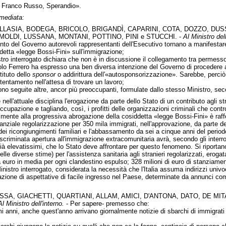
e, Franco Russo, Sperandio».
mmediata:
LASIA, BODEGA, BRICOLO, BRIGANDÌ, CAPARINI, COTA, DOZZO, DUSSI
MOLDI, LUSSANA, MONTANI, POTTINO, PINI e STUCCHI. -
Al Ministro dell
nto del Governo autorevoli rappresentanti dell'Esecutivo tornano a manifestar
etta «legge Bossi-Fini» sull'immigrazione;
tro interrogato dichiara che non è in discussione il collegamento tra permesso di
olo Ferrero ha espresso una ben diversa intenzione del Governo di procedere ad 
stituto dello
sponsor
o addirittura dell'«autosponsorizzazione». Sarebbe, perciò,
tentamento nell'attesa di trovare un lavoro;
no seguite altre, ancor più preoccupanti, formulate dallo stesso Ministro, sec
nell'attuale disciplina l'erogazione da parte dello Stato di un contributo agli st
ccupazione e tagliando, così, i profitti delle organizzazioni criminali che control
almente alla progressiva abrogazione della cosiddetta «legge Bossi-Fini» è raff
tanziale regolarizzazione per 350 mila immigrati, nell'approvazione, da parte d
dei ricongiungimenti familiari e l'abbassamento da sei a cinque anni del period
ndiscriminata apertura all'immigrazione extracomunitaria avrà, secondo gli interr
ià elevatissimi, che lo Stato deve affrontare per questo fenomeno. Si riportano 
elle diverse stime) per l'assistenza sanitaria agli stranieri regolarizzati, erog
euro in media per ogni clandestino espulso; 328 milioni di euro di stanziament
inistro interrogato, considerata la necessità che l'Italia assuma indirizzi univ
eazione di aspettative di facile ingresso nel Paese, determinate da annunci come
SSA, GIACHETTI, QUARTIANI, ALLAM, AMICI, D'ANTONA, DATO, DE MI
Al Ministro dell'interno.
- Per sapere- premesso che:
 anni, anche quest'anno arrivano giornalmente notizie di sbarchi di immigrati clan