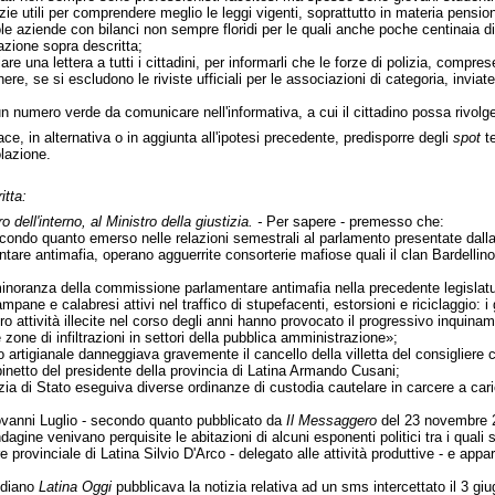
zie utili per comprendere meglio le leggi vigenti, soprattutto in materia pension
iccole aziende con bilanci non sempre floridi per le quali anche poche centinaia
uazione sopra descritta;
e una lettera a tutti i cittadini, per informarli che le forze di polizia, compres
, se si escludono le riviste ufficiali per le associazioni di categoria, inviate 
e un numero verde da comunicare nell'informativa, a cui il cittadino possa rivolg
ace, in alternativa o in aggiunta all'ipotesi precedente, predisporre degli
spot
te
olazione.
itta:
o dell'interno, al Ministro della giustizia. -
Per sapere - premesso che:
secondo quanto emerso nelle relazioni semestrali al parlamento presentate dall
re antimafia, operano agguerrite consorterie mafiose quali il clan Bardellino, 
minoranza della commissione parlamentare antimafia nella precedente legislatur
ampane e calabresi attivi nel traffico di stupefacenti, estorsioni e riciclaggio: i 
o attività illecite nel corso degli anni hanno provocato il progressivo inquiname
e zone di infiltrazioni in settori della pubblica amministrazione»;
 artigianale danneggiava gravemente il cancello della villetta del consigliere c
netto del presidente della provincia di Latina Armando Cusani;
ia di Stato eseguiva diverse ordinanze di custodia cautelare in carcere a carico
Giovanni Luglio - secondo quanto pubblicato da
Il Messaggero
del 23 novembre 2
ndagine venivano perquisite le abitazioni di alcuni esponenti politici tra i qua
provinciale di Latina Silvio D'Arco - delegato alle attività produttive - e app
idiano
Latina Oggi
pubblicava la notizia relativa ad un sms intercettato il 3 gi