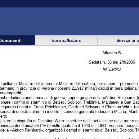
Documenti
Europa/Estero
Servizi ai 
Allegato B
Seduta n. 36 del 2/8/2006
INTERNO
terpellare il Ministro dell'interno, il Ministro della difesa, per sapere - premesso
ermano in provincia di Verona riposano 21.917 militari caduti in terra italian
ro impartiti;
anche dodici grandi criminali di guerra, capi e gregari della «Aktion Reinhard» (
are i campi di sterminio di Belzec, Sobibor, Treblinka, Majdanek e San Sabba, 
al riguardo i nomi di Franz Reichleitner, Gottfried Schwarz e Christian Wirth, tra i
resenza di queste salme ha indotto il console generale tedesco a Milano, Manfr
ero;
olare la biografia di Christian Wirth: ispettore delle sei cliniche della morte
 handicap denominato «T4» (e nelle quali, tra il 1940 e il 1941, vennero mes
e della «Aktion Reinhard», organizzò i campi di sterminio di Belzec, Sobibor, 