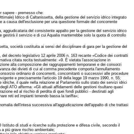
r sapere - premesso che:
imale) Idrico di Caltanissetta, della gestione del servizio idrico integrato
nte a causa dell'esclusione per una questione formale del concorrente
 aggiudicataria del consistente appalto per la gestione del servizio idrico
 gestirà il servizio e di cui Aqualia manterrebbe solo la quota di controllo
ta, società costituita ai sensi del disciplinare di gara per la gestione del
 del decreto legislativo 12 aprile 2006 n. 163 recante «Codice dei contratti
rmativa citata recita testualmente: «9. È vietata l'associazione in
cazione alla composizione dei raggruppamenti temporanei e dei consorzi
sservanza dei divieti di cui al comma precedente comporta l'annullamento
 consorzio ordinario di concorrenti, concomitanti o successivi alle procedure
vigente e precisamente l'articolo 19 della legge 19 marzo 1990, n. 55;
idriche, il quale nella relazione al Parlamento sullo stato dei servizi idrici
 degli ATO afferma: «Gli attuali affidamenti delle gestioni risultano quasi
ione ed al rischio di perdita di quei fondi pubblici - destinati agli
are reti ed impianti tenendo bassa la tariffa»;
omalia dell'intesa successiva all'aggiudicazione dell'appalto di che trattasi
tituto di studi e ricerche sulla protezione e difesa civile, secondo il
a a più grave rischio ambientale;