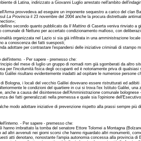
biente di Latina, indirizzato a Giovanni Luglio arrestato nell'ambito dell'inda
ell'Arma provvedeva ad eseguire un imponente sequestro a carico del clan Barde
 sul
La Provincia
il 23 novembre del 2004 anche la procura distrettuale antimaf
nection»;
ardellino secondo quanto pubblicato da
Il Mattino
di Caserta veniva rinviato a g
io comunale di Nettuno per accertato condizionamento mafioso, con deliberazi
alità organizzata nel Lazio si sia già infiltrata in una amministrazione locale 
ano a conoscenza dei fatti suesposti;
nda adottare per contrastare l'espandersi delle iniziative criminali di stampo maf
 dell'interno. -
Per sapere - premesso che:
ncipio del mese di luglio un gruppo di nomadi rom già sgomberati da altro sito r
losa per l'incolumità fisica degli occupanti ed è notoriamente priva di qualsiasi 
ituto Galilei risultano evidentemente inadatti ad ospitare le numerose persone 
di Bologna, i locali del vecchio Galilei dovevano essere ristrutturati ed adibit
teriormente le condizioni del quartiere in cui si trova l'ex Istituto Galilei, 
te, anche a causa del disinteresse dell'Amministrazione comunale bolognese -
za dei fatti generalizzati nella premessa e quale sia l'opinione dell'Esecutivo 
lche modo adottare iniziative di prevenzione rispetto alla prassi sempre più dif
ell'interno. -
Per sapere - premesso che:
dali hanno imbrattato la tomba del senatore Ettore Tolomei a Montagna (Bolza
 ad altri avvenuti nei giorni scorsi che hanno riguardato altri monumenti, come
questi atti denotano, nonostante l'ampia autonomia concessa alla provincia di Bo