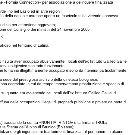
gine «Formia Connection» per associazione a delinquere finalizzata
llino nel Lazio ed in altre regioni;
ia della capitale avrebbe aperto un fascicolo sulle vicende connesse
iudizio per estorsione aggravata;
one del Consiglio dei ministri del 24 novembre 2005,
-:
ioso nel territorio di Latina.
isulta aver occupato abusivamente i locali dell'ex Istituto Galileo Galilei;
servizio igienico-sanitario funzionante;
che lo hanno illegittimamente occupato e sono da ritenersi particolarmente
i a sede del prestigioso archivio della cineteca bolognese;
una zona degradata in cui da tempo imperversano prostituzione e spaccio di
:
su quanto sta avvenendo nei locali dell'ex Istituto Galileo Galilei di
fusa delle occupazioni illegali di proprietà pubbliche e private da parte di
no) tracciando la scritta «NON HAI VINTO» e la firma «TIROL»;
 la Statua dell'Alpino di Brunico (Bolzano);
lzano e gli ingentissimi trasferimenti finanziari, il permanere in alcune