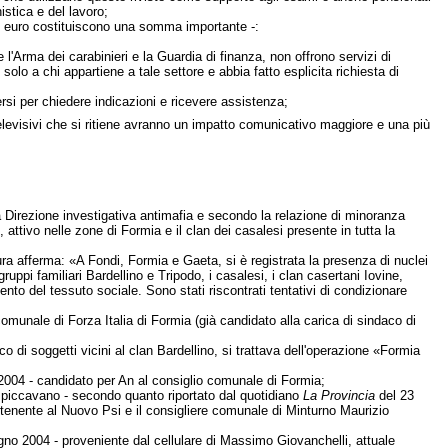
istica e del lavoro;
 di euro costituiscono una somma importante -:
e l'Arma dei carabinieri e la Guardia di finanza, non offrono servizi di
solo a chi appartiene a tale settore e abbia fatto esplicita richiesta di
ersi per chiedere indicazioni e ricevere assistenza;
levisivi che si ritiene avranno un impatto comunicativo maggiore e una più
a Direzione investigativa antimafia e secondo la relazione di minoranza
attivo nelle zone di Formia e il clan dei casalesi presente in tutta la
a afferma: «A Fondi, Formia e Gaeta, si è registrata la presenza di nuclei
gruppi familiari Bardellino e Tripodo, i casalesi, i clan casertani Iovine,
nto del tessuto sociale. Sono stati riscontrati tentativi di condizionare
omunale di Forza Italia di Formia (già candidato alla carica di sindaco di
 di soggetti vicini al clan Bardellino, si trattava dell'operazione «Formia
004 - candidato per An al consiglio comunale di Formia;
li spiccavano - secondo quanto riportato dal quotidiano
La Provincia
del 23
artenente al Nuovo Psi e il consigliere comunale di Minturno Maurizio
ugno 2004 - proveniente dal cellulare di Massimo Giovanchelli, attuale