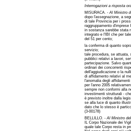
Interrogazioni a risposta ora
MISURACA. -
Al Ministro d
dopo l'assegnazione, a segui
di tale Provincia per i pro
raggruppamento d'imprese IBI
in sostanza sarebbe stata re
integrato e l'IBI che per ta
del 51 per cento;
la conferma di quanto sopra 
servizio;
tale procedura, se attuata, 
pubblici relativi a lavori, 
partecipazione. Salvo quant
ordinari dei concorrenti ris
dell'aggiudicazione o la nul
di affidamento relativi al 
l'anomalia degli affidamenti 
per l'anno 2005 relativament
sempre non conformi alla nor
investimenti strutturali - c
è previsto inoltre dalla leg
se alla luce di quanto illus
dato che lo stesso è partico
(3-00178)
BELLILLO. -
Al Ministro dell
IL Corpo Nazionale dei Vigil
quale tale Corpo resta in pr