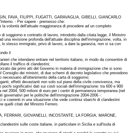
N, FAVA, FILIPPI, FUGATTI, GARAVAGLIA, GIBELLI, GIANCARLO
'interno.
- Per sapere - premesso che:
e la volontà dell'attuale maggioranza di procedere ad un completo
 soggiorno e contratto di lavoro, introdotto dalla citata legge, il Ministro
una revisione profonda dell'attuale disciplina dell'immigrazione, volta, in
 lo stesso immigrato, privo di lavoro, a dare la garanzia, non si sa con
ondo il
ranieri che intendano entrare nel territorio italiano, in modo da consentire di
lano il traffico di clandestini;
orzato dai primi atti del Governo in materia di immigrazione che si sono
el Consiglio dei ministri, di due schemi di decreto legislativo che prevedono
o necessario all'ottenimento della carta di soggiorno;
oganti, effetti devastanti non solo sul piano della civile convivenza, ma
pochi significativi dati sui costi sociali dell'immigrazione: tra 600 e 900
ata nel 2004; 500 milioni di euro per i centri di permanenza temporanea (nel
i governativi per le politiche dell'immigrazione 2004-2006 -:
oci e coerenti in una situazione che vede continui sbarchi di clandestini
 quelli citati del Ministro Ferrero.
TA, FERRARI, GIOVANELLI, INCOSTANTE, LA FORGIA, MARONE,
destini sulle coste italiane, in particolare in Sicilia e sull'isola di