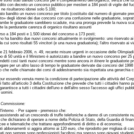
te sono stati banditi concorsi per il completamento dell'organico, senza che tut
dito con decreto un concorso pubblico per mestieri a 184 posti di vigile del f
ne risultarono idonei solo 5.100;
to bandito un nuovo concorso per titolo (costituito dal numero di giornate pres
» degli idonei dei due concorsi con una confusione nelle graduatorie, soprattut
rambe le graduatorie sarebbero scadute, ma una proroga prevede la nuova sc
te la perdurante carenza di organico risultano assunti
rso a 184 posti e 1.500 idonei del concorso a 173 posti;
terno ha bandito due nuovi concorsi attualmente in svolgimento: uno riservato ai 
cui sono risultati 55 vincitori (e una nuova graduatoria); l'altro riservato ai vig
gge 21 febbraio 2006, n. 49, recante misure urgenti in occasione delle Olimpiadi 
 di 50 unità e il Ministero è autorizzato a bandire un nuovo concorso per 25 po
 indetti così tanti nuovi concorsi mentre sono ancora
in itinere
le graduatorie pr
ogare per un altro lasso di tempo le graduatorie derivate dai concorsi del 1998
 che nelle chiamate dei corsi di addestramento sia rispettata una gerarchia cr
ur essendo venuta meno la condizione di partecipazione alle attività del Corpo 
fatto all'articolo 3 della Costituzione che prevede che tutti i cittadini hanno p
garantisce a tutti i cittadini dell'uno e dell'altro sesso l'accesso agli uffici p
 uomini.
in Commissione:
l'interno.
- Per sapere - premesso che:
 assistendo ad un crescendo di truffe telefoniche a danno di un consistente nu
 che dichiarano di operare a nome della Polizia di Stato, della Guardia di finan
cee e telematiche che trattano approfondimenti di diritto e di economia;
nti abbonamenti si aggira attorno ai 120 euro, che riprodotto per migliaia di cas
ffati non sempre sono professionisti facoltosi ma spesso sono giovani student