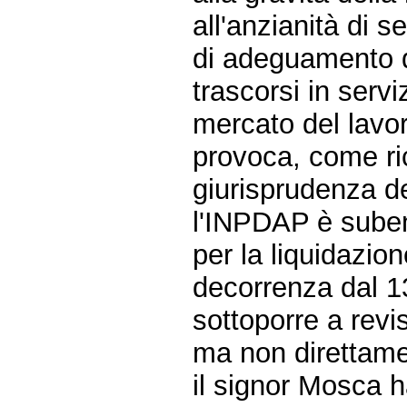
all'anzianità di 
di adeguamento d
trascorsi in servi
mercato del lavo
provoca, come ri
giurisprudenza de
l'INPDAP è suben
per la liquidazion
decorrenza dal 1
sottoporre a revi
ma non direttamen
il signor Mosca ha