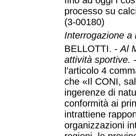
fino ad oggi i cos
processo su calci
(3-00180)
Interrogazione a r
BELLOTTI. -
Al M
attività sportive. 
l'articolo 4 comm
che «Il CONI, sa
ingerenze di natu
conformità ai prin
intrattiene rappor
organizzazioni in