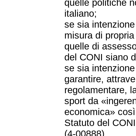
quelle politiche 
italiano;
se sia intenzione
misura di propri
quelle di assesso
del CONI siano di
se sia intenzione
garantire, attrave
regolamentare, l
sport da «ingeren
economica» così c
Statuto del CONI
(4-00888)