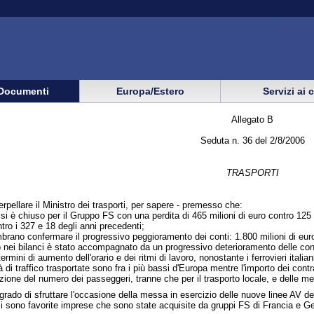
Documenti
Europa/Estero
Servizi ai 
Allegato B
Seduta n. 36 del 2/8/2006
TRASPORTI
terpellare il Ministro dei trasporti, per sapere - premesso che:
 si è chiuso per il Gruppo FS con una perdita di 465 milioni di euro contro 125 
ntro i 327 e 18 degli anni precedenti;
mbrano confermare il progressivo peggioramento dei conti: 1.800 milioni di euro
ei bilanci è stato accompagnato da un progressivo deterioramento delle condizio
ermini di aumento dell'orario e dei ritmi di lavoro, nonostante i ferrovieri italian
tà di traffico trasportate sono fra i più bassi d'Europa mentre l'importo dei cont
ione del numero dei passeggeri, tranne che per il trasporto locale, e delle me
rado di sfruttare l'occasione della messa in esercizio delle nuove linee AV det
 si sono favorite imprese che sono state acquisite da gruppi FS di Francia e Ge