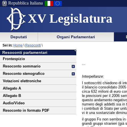
Repubblica Italiana
XV Legislatura
Menu
Vai
Menu
Vai
Deputati
Organi Parlamentari
al
al
di
di
Vai
Menu
menu
Sei in:
Home
\
Resoconti
\
ausilio
navigazione
al
di
di
Resoconti parlamentari
alla
principale
contenuto
navigazione
sezione
Frontespizio
navigazione
principale
...
Resoconto sommario
Resoconto stenografico
Interpellanze:
Votazioni elettroniche
I sottoscritti chiedono di in
il bilancio consolidato 2005
Allegato A
circa 632 milioni di euro co
le previsioni per il 2006 se
Allegato B
questo andamento negativo n
Audio/Video
numero degli addetti sia in t
i contributi di Stato per uni
Resoconto in formato PDF
vi è una sostanziale diminuz
il gruppo Fs non sembra in g
grandi gruppi stranieri (già