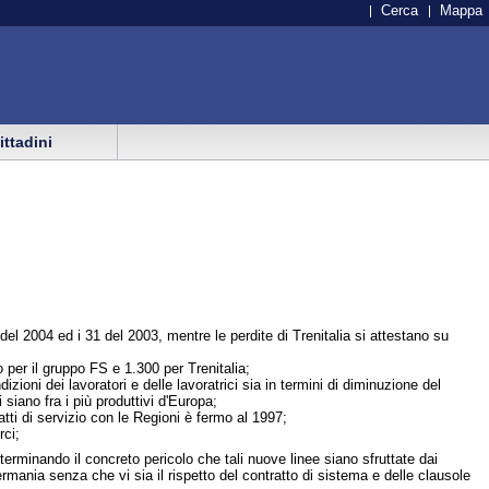
Cerca
Mappa
cittadini
del 2004 ed i 31 del 2003, mentre le perdite di Trenitalia si attestano su
 per il gruppo FS e 1.300 per Trenitalia;
ni dei lavoratori e delle lavoratrici sia in termini di diminuzione del
i siano fra i più produttivi d'Europa;
ratti di servizio con le Regioni è fermo al 1997;
rci;
erminando il concreto pericolo che tali nuove linee siano sfruttate dai
rmania senza che vi sia il rispetto del contratto di sistema e delle clausole