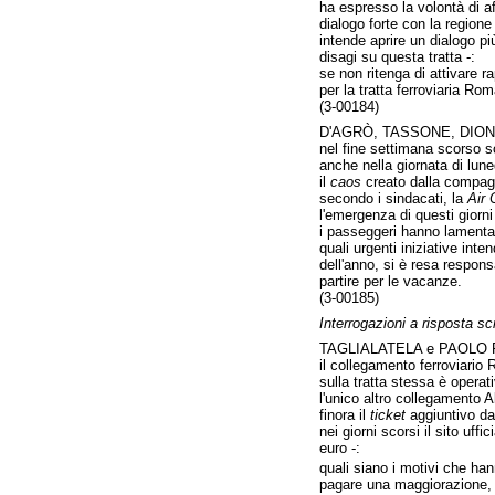
ha espresso la volontà di af
dialogo forte con la region
intende aprire un dialogo pi
disagi su questa tratta -:
se non ritenga di attivare r
per la tratta ferroviaria Ro
(3-00184)
D'AGRÒ, TASSONE, DIONI
nel fine settimana scorso s
anche nella giornata di luned
il
caos
creato dalla compagni
secondo i sindacati, la
Air 
l'emergenza di questi giorn
i passeggeri hanno lamentat
quali urgenti iniziative in
dell'anno, si è resa responsa
partire per le vacanze.
(3-00185)
Interrogazioni a risposta scr
TAGLIALATELA e PAOLO 
il collegamento ferroviario 
sulla tratta stessa è opera
l'unico altro collegamento A
finora il
ticket
aggiuntivo da 
nei giorni scorsi il sito uf
euro -:
quali siano i motivi che ha
pagare una maggiorazione, s