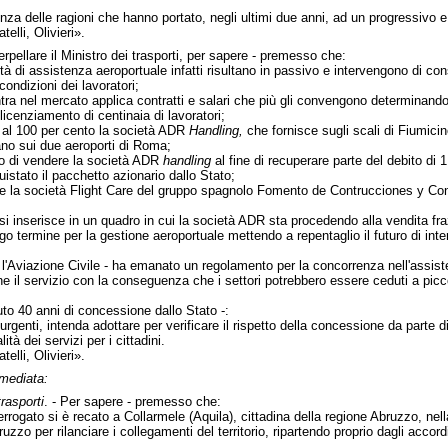
nza delle ragioni che hanno portato, negli ultimi due anni, ad un progressivo e
elli, Olivieri».
terpellare il Ministro dei trasporti, per sapere - premesso che:
tà di assistenza aeroportuale infatti risultano in passivo e intervengono di con
ondizioni dei lavoratori;
ra nel mercato applica contratti e salari che più gli convengono determinando 
icenziamento di centinaia di lavoratori;
 al 100 per cento la società ADR
Handling,
che fornisce sugli scali di Fiumicin
o sui due aeroporti di Roma;
o di vendere la società ADR
handling
al fine di recuperare parte del debito di 
stato il pacchetto azionario dallo Stato;
e la società Flight Care del gruppo spagnolo Fomento de Contrucciones y Cont
si inserisce in un quadro in cui la società ADR sta procedendo alla vendita fraz
go termine per la gestione aeroportuale mettendo a repentaglio il futuro di inter
 l'Aviazione Civile - ha emanato un regolamento per la concorrenza nell'assist
e il servizio con la conseguenza che i settori potrebbero essere ceduti a pic
to 40 anni di concessione dallo Stato -:
rgenti, intenda adottare per verificare il rispetto della concessione da parte di
lità dei servizi per i cittadini.
elli, Olivieri».
mmediata:
trasporti
. - Per sapere - premesso che:
interrogato si è recato a Collarmele (Aquila), cittadina della regione Abruzzo, 
uzzo per rilanciare i collegamenti del territorio, ripartendo proprio dagli accor