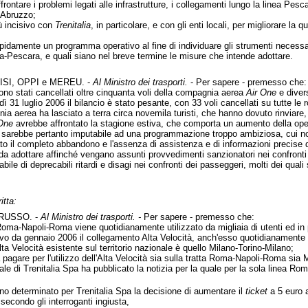
frontare i problemi legati alle infrastrutture, i collegamenti lungo la linea Pes
e Abruzzo;
ù incisivo con
Trenitalia
, in particolare, e con gli enti locali, per migliorare la
apidamente un programma operativo al fine di individuare gli strumenti necessari
ma-Pescara, e quali siano nel breve termine le misure che intende adottare.
SI, OPPI e MEREU. -
Al Ministro dei trasporti.
- Per sapere - premesso che:
ono stati cancellati oltre cinquanta voli della compagnia aerea
Air One
e divers
ì 31 luglio 2006 il bilancio è stato pesante, con 33 voli cancellati su tutte le r
a aerea ha lasciato a terra circa novemila turisti, che hanno dovuto rinviare, 
One
avrebbe affrontato la stagione estiva, che comporta un aumento della oper
i sarebbe pertanto imputabile ad una programmazione troppo ambiziosa, cui no
o il completo abbandono e l'assenza di assistenza e di informazioni precise d
tenda adottare affinché vengano assunti provvedimenti sanzionatori nei confron
bile di deprecabili ritardi e disagi nei confronti dei passeggeri, molti dei quali
itta:
RUSSO. -
Al Ministro dei trasporti. -
Per sapere - premesso che:
Roma-Napoli-Roma viene quotidianamente utilizzato da migliaia di utenti ed in 
tivo da gennaio 2006 il collegamento Alta Velocità, anch'esso quotidianamente u
lta Velocità esistente sul territorio nazionale è quello Milano-Torino-Milano;
pagare per l'utilizzo dell'Alta Velocità sia sulla tratta Roma-Napoli-Roma sia
ficiale di Trenitalia Spa ha pubblicato la notizia per la quale per la sola linea
nno determinato per Trenitalia Spa la decisione di aumentare il
ticket
a 5 euro a
econdo gli interroganti ingiusta,