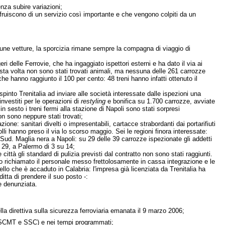
nza subire variazioni;
sufruiscono di un servizio così importante e che vengono colpiti da un
lcune vetture, la sporcizia rimane sempre la compagna di viaggio di
 delle Ferrovie, che ha ingaggiato ispettori esterni e ha dato il via ai
uesta volta non sono stati trovati animali, ma nessuna delle 261 carrozze
he hanno raggiunto il 100 per cento: 48 treni hanno infatti ottenuto il
spinto Trenitalia ad inviare alle società interessate dalle ispezioni una
investiti per le operazioni di
restyling
e bonifica su 1.700 carrozze, avviate
 sesto i treni fermi alla stazione di Napoli sono stati sorpresi
on sono neppure stati trovati;
ne: sanitari divelti o impresentabili, cartacce strabordanti dai portarifiuti
trolli hanno preso il via lo scorso maggio. Sei le regioni finora interessate:
 Sud. Maglia nera a Napoli: su 29 delle 39 carrozze ispezionate gli addetti
u 29, a Palermo di 3 su 14;
tà gli standard di pulizia previsti dal contratto non sono stati raggiunti.
ato richiamato il personale messo frettolosamente in cassa integrazione e le
o che è accaduto in Calabria: l'impresa già licenziata da Trenitalia ha
itta di prendere il suo posto -:
ne denunziata.
della direttiva sulla sicurezza ferroviaria emanata il 9 marzo 2006;
ti (SCMT e SSC) e nei tempi programmati;