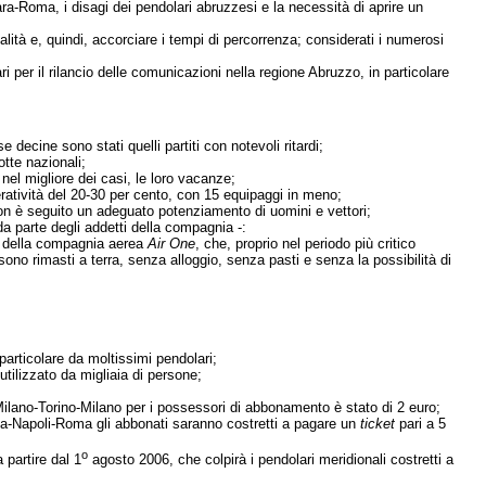
cara-Roma, i disagi dei pendolari abruzzesi e la necessità di aprire un
 qualità e, quindi, accorciare i tempi di percorrenza; considerati i numerosi
 per il rilancio delle comunicazioni nella regione Abruzzo, in particolare
e decine sono stati quelli partiti con notevoli ritardi;
otte nazionali;
nel migliore dei casi, le loro vacanze;
atività del 20-30 per cento, con 15 equipaggi in meno;
n è seguito un adeguato potenziamento di uomini e vettori;
a parte degli addetti della compagnia -:
ti della compagnia aerea
Air One
, che, proprio nel periodo più critico
 sono rimasti a terra, senza alloggio, senza pasti e senza la possibilità di
particolare da moltissimi pendolari;
tilizzato da migliaia di persone;
 Milano-Torino-Milano per i possessori di abbonamento è stato di 2 euro;
 Roma-Napoli-Roma gli abbonati saranno costretti a pagare un
ticket
pari a 5
o
 partire dal 1
agosto 2006, che colpirà i pendolari meridionali costretti a