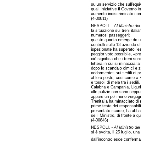
su un servizio che sull'equi
quali iniziative il Governo 
aumento indiscriminato come
(4-00811)
NESPOLI. -
Al Ministro dei 
la situazione sui treni ita
numerosi passeggeri;
questo quanto emerge da un'i
controlli sulle 13 aziende c
ispezionate ha superato l'es
peggior voto possibile, «pr
ciò significa che i treni so
lettera in cui si minaccia la
dopo lo scandalo cimici e ze
addormentati sui sedili di p
al loro posto, cosi come a R
e torsoli di mela tra i sedil
Calabria e Campania, Liguria
alle pulizie non sono neppur
appare un po' meno vergognos
Trenitalia ha minacciato di 
prime teste dei responsabil
presentato ricorso, ha abbas
se il Ministro, di fronte a q
(4-00846)
NESPOLI. -
Al Ministro dei 
si è svolta, il 25 luglio, un
dall'incontro esce conferma