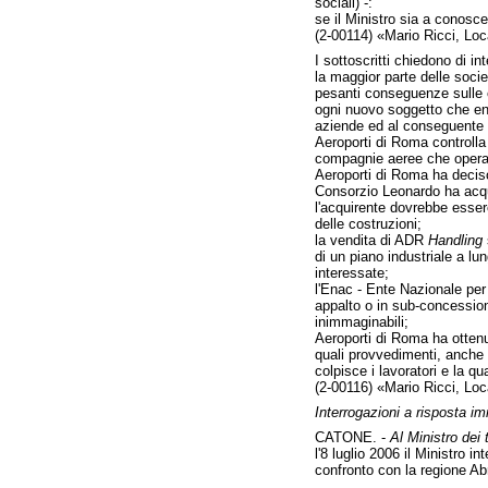
sociali) -:
se il Ministro sia a conosce
(2-00114) «Mario Ricci, Locat
I sottoscritti chiedono di in
la maggior parte delle socie
pesanti conseguenze sulle c
ogni nuovo soggetto che ent
aziende ed al conseguente l
Aeroporti di Roma controlla
compagnie aeree che operan
Aeroporti di Roma ha decis
Consorzio Leonardo ha acqui
l'acquirente dovrebbe esser
delle costruzioni;
la vendita di ADR
Handling
di un piano industriale a lun
interessate;
l'Enac - Ente Nazionale per
appalto o in sub-concession
inimmaginabili;
Aeroporti di Roma ha ottenu
quali provvedimenti, anche u
colpisce i lavoratori e la qua
(2-00116) «Mario Ricci, Locat
Interrogazioni a risposta i
CATONE. -
Al Ministro dei 
l'8 luglio 2006 il Ministro 
confronto con la regione Abr