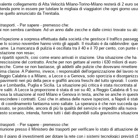
valente collegamento di Alta Velocità Milano-Torino-Milano resterà di 2 euro se
intenda porre in essere per tutelare le migliaia di viaggiatori che ogni giorno u
 quello annunciato da Trenitalia.
trasporti
. - Per sapere - premesso che:
liani non sembra cambiare. Ad un anno dalle zecche e dalle cimici trovate su a
spezione a sorpresa effettuata dalla società che gestisce il traffico passeggeri
he lo scorso novembre hanno vinto gli appalti. Il risultato è da rabbrividire: q
ame. La mancanza di pulizia è oscillata tra il 40 e il 70 per cento, con punte c
estazione non resa»;
no ripartiti sporchi, cosi come erano arrivati in stazione. Una situazione che ha 
 rescissione del contratto. Anche per non gettare al vento i 630 milioni di euro 
cche. Come se non bastasse, gli addetti alle pulizie che dovevano rimettere in
rima classe. A Palermo, invece, i responsabili dell'organizzazione del lavoro n
eggio Calabria o a Milano, a Lecce o a Genova, solo sporcizia e disorganizzazio
i, pavimenti neri più della pece e graffiti ancora freschi del tutto ignorati. I con
 e Lombardia, Puglia e Sicilia. La situazione più critica è stata riscontrata al
e saliti. A Lecce la proporzione è stata di sei su 40, a Reggio Calabria di 5 s
a la situazione al nord Milano e Genova in testa, anche se anche in queste cit
rescindere i contratti. Così che in attesa delle nuove ispezioni, a Napoli è st
i di coordinamento fantasma sono saltate. La speranza è che non succeda quell
sato, se possibile, ancora di più la qualità del servizio e impedito alla nuova d
uesto scenario, intenda, fornire tutti i dati disponibili sulla gravissima situazio
trasporti. -
Per sapere - premesso che:
a riunione presso il Ministero dei trasporti per verificare lo stato di attuazione 
to il piano di investimenti per dotare la rete con i sistemi tecnologici previs