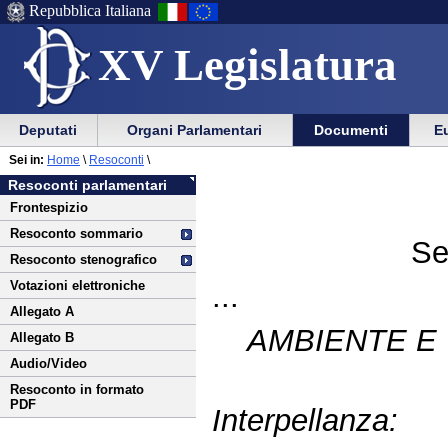
Repubblica Italiana
XV Legislatura
Menu
Vai
Menu
Vai
Deputati
Organi Parlamentari
Documenti
Eu
al
al
di
di
Vai
Menu
menu
Sei in:
Home
\
Resoconti
\
ausilio
navigazione
al
di
di
Resoconti parlamentari
alla
principale
contenuto
navigazione
sezione
Frontespizio
navigazione
principale
Resoconto sommario
Se
Resoconto stenografico
Votazioni elettroniche
...
Allegato A
AMBIENTE E 
Allegato B
Audio/Video
Resoconto in formato
PDF
Interpellanza: