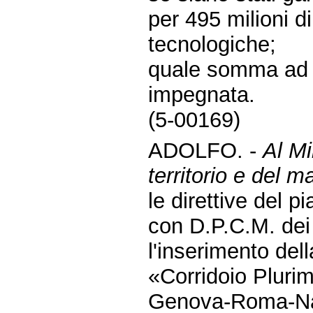
per 495 milioni di
tecnologiche;
quale somma ad o
impegnata.
(5-00169)
ADOLFO. -
Al Mi
territorio e del m
le direttive del p
con D.P.C.M. dei
l'inserimento del
«Corridoio Plurim
Genova-Roma-Nap