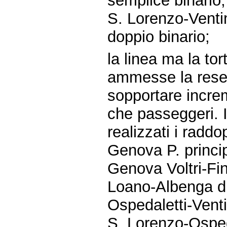
semplice binario;
S. Lorenzo-Venti
doppio binario;
la linea ma la tor
ammesse la rese
sopportare increme
che passeggeri. I
realizzati i raddop
Genova P. princi
Genova Voltri-Fin
Loano-Albenga di
Ospedaletti-Venti
S. Lorenzo-Osped