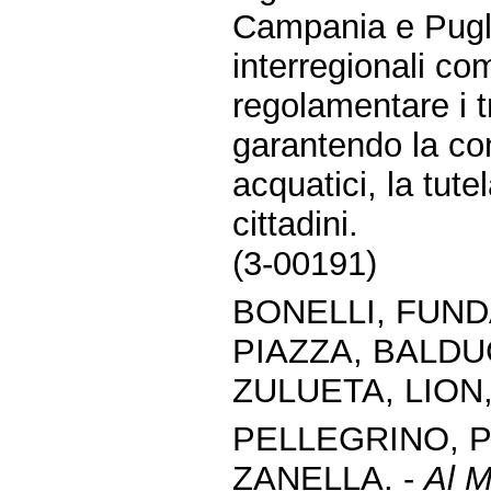
Campania e Puglia
interregionali com
regolamentare i tr
garantendo la co
acquatici, la tute
cittadini.
(3-00191)
BONELLI, FUN
PIAZZA, BALDU
ZULUETA, LION
PELLEGRINO, P
ZANELLA. -
Al M