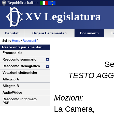
Repubblica Italiana
XV Legislatura
Menu
Vai
Menu
Vai
Deputati
Organi Parlamentari
Documenti
Eu
al
al
di
di
Vai
Menu
menu
Sei in:
Home
\
Resoconti
\
ausilio
navigazione
al
di
di
Resoconti parlamentari
alla
principale
contenuto
navigazione
sezione
Frontespizio
navigazione
principale
Resoconto sommario
Se
Resoconto stenografico
Votazioni elettroniche
TESTO AGG
Allegato A
Allegato B
Audio/Video
Mozioni:
Resoconto in formato
PDF
La Camera,