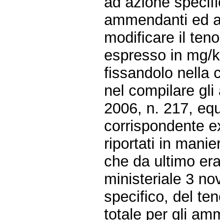
ad azione specifi
ammendanti ed ai 
modificare il ten
espresso in mg/kg
fissandolo nella c
nel compilare gli 
2006, n. 217, equi
corrispondente ex
riportati in manie
che da ultimo eran
ministeriale 3 no
specifico, del t
totale per gli amm