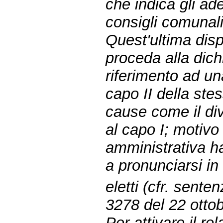
che indica gli ad
consigli comunali 
Quest'ultima disp
proceda alla dich
riferimento ad una
capo II della ste
cause come il div
al capo I; motivo
amministrativa h
a pronunciarsi in
eletti (cfr. sent
3278 del 22 otto
Per attivare il r