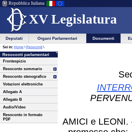
Repubblica Italiana
XV Legislatura
Menu
Vai
Menu
Vai
Deputati
Organi Parlamentari
Documenti
Eu
al
al
di
di
Vai
Menu
menu
Sei in:
Home
\
Resoconti
\
ausilio
navigazione
al
di
di
Resoconti parlamentari
alla
principale
contenuto
navigazione
sezione
Frontespizio
navigazione
principale
Resoconto sommario
Sed
Resoconto stenografico
Votazioni elettroniche
INTERR
Allegato A
PERVENU
Allegato B
Audio/Video
Resoconto in formato
AMICI e LEONI.
PDF