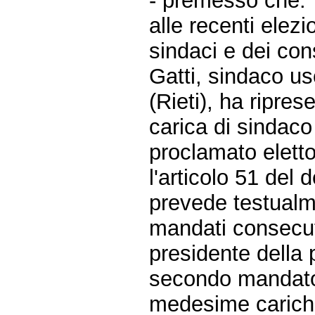
- premesso che:
alle recenti elezi
sindaci e dei con
Gatti, sindaco u
(Rieti), ha ripres
carica di sindac
proclamato eletto
l'articolo 51 del 
prevede testualm
mandati consecuti
presidente della 
secondo mandato,
medesime carich