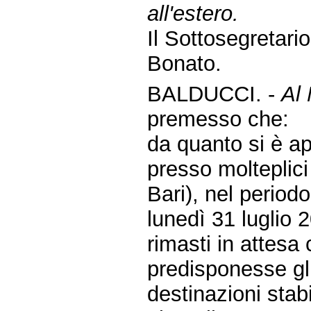
all'estero.
Il Sottosegretari
Bonato.
BALDUCCI. -
Al 
premesso che:
da quanto si è a
presso molteplici 
Bari), nel period
lunedì 31 luglio
rimasti in attes
predisponesse gli 
destinazioni sta