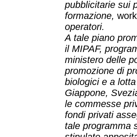
pubblicitarie sui 
formazione,
wor
operatori.
A tale piano prom
il MIPAF, program
ministero delle po
promozione di pro
biologici e a lot
Giappone, Svezia
le commesse priva
fondi privati asse
tale programma 
stipulate apposit