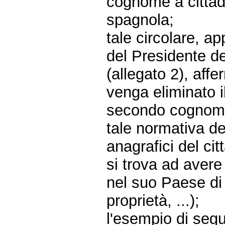
cognome a cittadin
spagnola;
tale circolare, ap
del Presidente d
(allegato 2), aff
venga eliminato i
secondo cognome
tale normativa d
anagrafici del cit
si trova ad aver
nel suo Paese di o
proprietà, ...);
l'esempio di segui