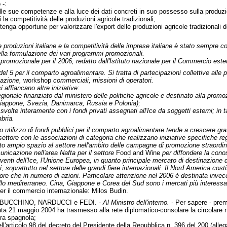
 -:
le sue competenze e alla luce dei dati concreti in suo possesso sulla produzion
la competitività delle produzioni agricole tradizionali;
ritenga opportune per valorizzare l'export delle produzioni agricole tradizionali
le produzioni italiane e la competitività delle imprese italiane è stato sempr
lla formulazione dei vari programmi promozionali.
promozionale per il 2006, redatto dall'Istituto nazionale per il Commercio estero
 5 per il comparto agroalimentare. Si tratta di partecipazioni collettive alle pi
mazione,
workshop
commerciali, missioni di operatori.
 affiancano altre iniziative:
ionale finanziato dal ministero delle politiche agricole e destinato alla promozi
iappone, Svezia, Danimarca, Russia e Polonia);
svolte interamente con i fondi privati assegnati all'Ice da soggetti esterni;
abria.
ivo utilizzo di fondi pubblici per il comparto agroalimentare tende a crescere g
 settore con le associazioni di categoria che realizzano iniziative specifiche re
dato ampio spazio al settore nell'ambito delle campagne di promozione straordin
unicazione nell'area Nafta per il settore
Food and Wine
per diffondere la cono
rventi dell'Ice, l'Unione Europea, in quanto principale mercato di destinazione d
 soprattutto nel settore delle grandi fiere internazionali. Il Nord America co
alore che in numero di azioni. Particolare attenzione nel 2006 è destinata invece a
llo mediterraneo. Cina, Giappone e Corea del Sud sono i mercati più interessat
per il commercio internazionale: Milos Budin.
 BUCCHINO, NARDUCCI e FEDI. -
Al Ministro dell'interno. -
Per sapere - pre
 data 21 maggio 2004 ha trasmesso alla rete diplomatico-consolare la circolare n
tura spagnola;
dell'articolo 98 del decreto del Presidente della Repubblica n. 396 del 200 (all