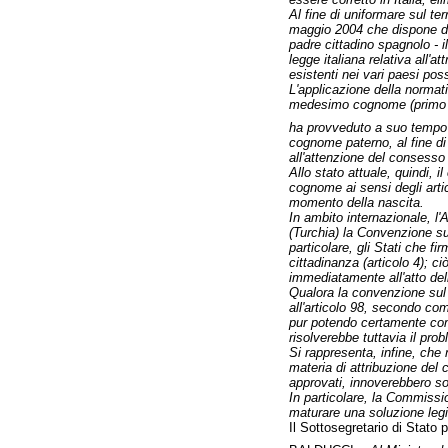
Al fine di uniformare sul ter
maggio 2004 che dispone di 
padre cittadino spagnolo - il
legge italiana relativa all'
esistenti nei vari paesi po
L'applicazione della normati
medesimo cognome (primo e se
ha provveduto a suo tempo a
cognome paterno, al fine di 
all'attenzione del consesso 
Allo stato attuale, quindi, 
cognome ai sensi degli arti
momento della nascita.
In ambito internazionale, l
(Turchia) la Convenzione su
particolare, gli Stati che f
cittadinanza (articolo 4); c
immediatamente all'atto dell
Qualora la convenzione sul 
all'articolo 98, secondo com
pur potendo certamente comp
risolverebbe tuttavia il pro
Si rappresenta, infine, che n
materia di attribuzione del 
approvati, innoverebbero sos
In particolare, la Commissi
maturare una soluzione legi
Il Sottosegretario di Stato 