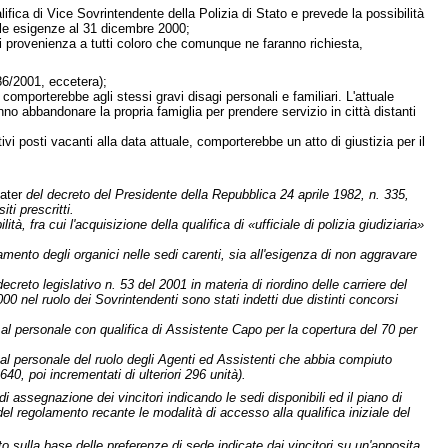
ifica di Vice Sovrintendente della Polizia di Stato e prevede la possibilità
alle esigenze al 31 dicembre 2000;
a di provenienza a tutti coloro che comunque ne faranno richiesta,
6/2001, eccetera);
, comporterebbe agli stessi gravi disagi personali e familiari. L'attuale
anno abbandonare la propria famiglia per prendere servizio in città distanti
tivi posti vacanti alla data attuale, comporterebbe un atto di giustizia per il
ater
del decreto del Presidente della Repubblica 24 aprile 1982, n. 335,
ti prescritti.
à, fra cui l'acquisizione della qualifica di «ufficiale di polizia giudiziaria»
mento degli organici nelle sedi carenti, sia all'esigenza di non aggravare
creto legislativo n. 53 del 2001 in materia di riordino delle carriere del
00 nel ruolo dei Sovrintendenti sono stati indetti due distinti concorsi
o al personale con qualifica di Assistente Capo per la copertura del 70 per
 al personale del ruolo degli Agenti ed Assistenti che abbia compiuto
640, poi incrementati di ulteriori 296 unità).
 di assegnazione dei vincitori indicando le sedi disponibili ed il piano di
del regolamento recante le modalità di accesso alla qualifica iniziale del
 sulla base delle preferenze di sede indicate dai vincitori su un'apposita