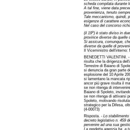
scheda compilata durante lo
A tal fine, viene data prece
provenienza, tenuto sempre 
Tale meccanismo, quindi, pur
esigenze di carattere econom
Nel caso del concorso richia
o
(il 19
) è stato diviso in d
province diverse da quelle 
Si assicura, comunque, che 
diverse da quelle di proven
Il Viceministro dell'interno:
BENEDETTI VALENTINI. 
risulta che la dirigenza del
Terrestre di Baiano di Spol
si denuncia da gran parte de
esplosione del 10 Aprile 20
si lamentano la mancata ripre
ancor più grave risulta il m
se non ritenga di intervenir
Baiano di Spoleto, invitand
se non ritenga di attivarsi p
Spoleto, motivando risoluta
strategico per la Difesa, ol
(4-00073)
Risposta.
- Lo stabilimento 
decreto legislativo n. 459 d
pervenire ad una sua gesti
La predetta agenzia ha, a ta