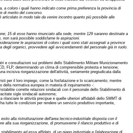
cia, a coloro i quali hanno indicato come prima preferenza la provincia di
e di merito del concorso.
 articolato in modo tale da venire incontro quanto più possibile alle
rsone; 15 di esse hanno rinunciato alla sede, mentre 129 saranno destinate a
, non sarà possibile soddisfarne le aspirazioni.
erazione le aspirazioni di coloro i quali sono stati assegnati a province
a degli organici, provvedere agli avvicendamenti del personale già in ruolo.
ntri e consultazioni sui problemi dello Stabilimento Militare Munizionamento
ACD, FLP, determinando un clima di comprensibile protesta e tensione;
una incisiva riorganizzazione dell'attività, seriamente pregiudicata dalla
revisti per il loro impiego, come la fosfatazione e lo scaricamento; mentre
tto della normativa europea in materia di inquinamento -:
stabilite corrette relazioni sindacali con il personale dello Stabilimento di
racitate sigle sindacali autonome;
rilanciare le attività precipue e quelle ulteriori affidabili dello SMMT di
a tutte le condizioni per rendere un servizio produttivo importante,
sito alla ristrutturazione dell'area tecnico-industriale disposta con il
ere alla sua riorganizzazione, di promuoverne il rilancio produttivo e di
stabilimento ad essa affidato, di un piano industriale e l'elaborazione di