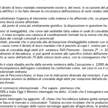
l divieto di terzo mandato notoriamente esiste e, del resto, in occasione del
a dell'Anci ci ha fatto rilevare la circostanza dell'esistenza di venti sindaci e
ottolineato l'urgenza di intervenire sulla materia e ha affermato che, se propor
ema dovrà essere affrontato.
dal punto di vista più strettamente giuridico, la disposizione in questione ha
ensì di ineleggibilità, che come tale andrebbe fatta valere in sede di convalida d
a, è stata eccepita una carenza di coordinamento formale tra la norma che dispone
uta dei consigli comunali e provinciali.
nfatti, prevede che si proceda alla dichiarazione d'ineleggibilità soltanto con ri
e cause come il divieto di terzo mandato che è previsto al capo I; motivo per
a
 sede di convalida degli eletti (cfr. sentenza TAR Piemonte - Sezione 2
- n. 32
cedimento di decadenza, si può quindi ricorrere allo specifico istituto dell'azio
 ai sensi dell'articolo 70 dello stesso testo unico, con la conseguenza che l'a
edio è stata ribadita anche dalla recente sentenza della Cassazione n. 11895 de
'incompetenza dell'organo consiliare) ha confermato come, nel caso in cui il cons
sdizionale ordinaria.
e di Pescorocchiano, in linea con le indicazioni diramate dal ministero, il pref
ricorrere avverso la delibera di convalida degli eletti per violazione dell'artic
liano Amato.
el commercio internazionale. -
Per sapere - premesso che:
o 2006 a
Italia Oggi
il Ministro interrogato ha detto: «Credo che il transgenico
anitaria»;
ministro interrogato ha aggiunto: «È chiaro che l'eccellenza italiana godrà sem
fasce di mercato e consumatori. Tuttavia occorre ricordare che le produzioni 
nonostante lo sviluppo delle nuove tecnologie applicate all'agricoltura, le produz