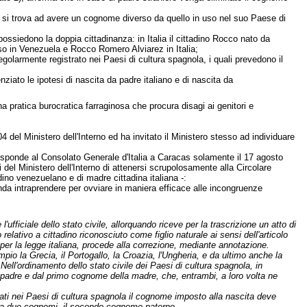
ia si trova ad avere un cognome diverso da quello in uso nel suo Paese di
 possiedono la doppia cittadinanza: in Italia il cittadino Rocco nato da
 in Venezuela e Rocco Romero Alviarez in Italia;
golarmente registrato nei Paesi di cultura spagnola, i quali prevedono il
ziato le ipotesi di nascita da padre italiano e di nascita da
a pratica burocratica farraginosa che procura disagi ai genitori e
04 del Ministero dell'Interno ed ha invitato il Ministero stesso ad individuare
II - risponde al Consolato Generale d'Italia a Caracas solamente il 17 agosto
 del Ministero dell'Interno di attenersi scrupolosamente alla Circolare
adino venezuelano e di madre cittadina italiana -:
enda intraprendere per ovviare in maniera efficace alle incongruenze
fficiale dello stato civile, allorquando riceve per la trascrizione un atto di
 relativo a cittadino riconosciuto come figlio naturale ai sensi dell'articolo
er la legge italiana, procede alla correzione, mediante annotazione.
empio la Grecia, il Portogallo, la Croazia, l'Ungheria, e da ultimo anche la
Nell'ordinamento dello stato civile dei Paesi di cultura spagnola, in
 padre e dal primo cognome della madre, che, entrambi, a loro volta ne
i nati nei Paesi di cultura spagnola il cognome imposto alla nascita deve
orta due cognomi, il secondo cognome paterno.