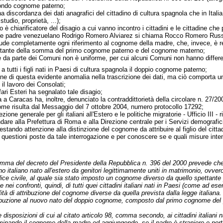
econdo cognome paterno;
a discordanza dei dati anagrafici del cittadino di cultura spagnola che in Ital
studio, proprietà, ...);
o è chiarificatore del disagio a cui vanno incontro i cittadini e le cittadine che
 e padre venezuelano Rodrigo Romero Alviarez si chiama Rocco Romero Russo
clude completamente ogni riferimento al cognome della madre, che, invece, è re
tante della somma del primo cognome paterno e del cognome materno;
re da parte dei Comuni non è uniforme, per cui alcuni Comuni non hanno differen
a tutti i figli nati in Paesi di cultura spagnola il doppio cognome paterno;
one di questa evidente anomalia nella trascrizione dei dati, ma ciò comporta un
il lavoro dei Consolati;
fari Esteri ha segnalato tale disagio;
a a Caracas ha, inoltre, denunciato la contraddittorietà della circolare n. 27/20
ome risulta dal Messaggio del 7 ottobre 2004, numero protocollo 17292;
irezione generale per gli italiani all'Estero e le politiche migratorie - Ufficio I
are alla Prefettura di Roma e alla Direzione centrale per i Servizi demografici
restando attenzione alla distinzione del cognome da attribuire al figlio del citt
e questioni poste da tale interrogazione e per conoscere se e quali misure int
omma del decreto del Presidente della Repubblica n. 396 del 2000 prevede che l'u
no italiano nato all'estero da genitori legittimamente uniti in matrimonio, ovvero
e civile, al quale sia stato imposto un cognome diverso da quello spettante p
 nei confronti, quindi, di tutti quei cittadini italiani nati in Paesi (come ad es
à di attribuzione del cognome diverse da quella prevista dalla legge italiana. 
ttribuzione al nuovo nato del doppio cognome, composto dal primo cognome del
e disposizioni di cui al citato articolo 98, comma secondo, ai cittadini italian
eliminando il cognome della madre ed aggiungendo, se il padre è straniero e p