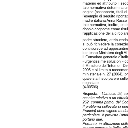
materno ed attribuito il s
tale normativa determina un
origine (passaporto, titoli di 
l'esempio di seguito riportat
madre italiana Anna Russo
tale normativa, inoltre, es
doppio cognome come risul
l'applicazione della circola
padre straniero, attribuendo 
si può richiedere la correzi
contribuisce ad appesantire 
lo stesso Ministero degli Af
il Consolato generale d'Itali
«urgentissime soluzioni» c
il Ministero dell'Interno - D
2005 e si limita a raccomand
ministeriale n. 27 (2004), p
quale sia il suo parere sull
segnalate.
(4-00596)
Risposta.
- L'articolo 98, c
nascita relativo a un cittadi
262, comma primo, del Codic
Il problema sollevato si pone
Francia) dove vigono modalit
particolare, è prevista l'a
portano due.
Pertanto, in attuazione dell
essere corretto in Italia, 