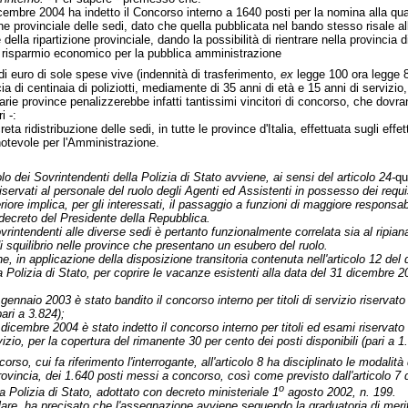
icembre 2004 ha indetto il Concorso interno a 1640 posti per la nomina alla qual
ione provinciale delle sedi, dato che quella pubblicata nel bando stesso risale 
 della ripartizione provinciale, dando la possibilità di rientrare nella provinci
risparmio economico per la pubblica amministrazione
 di euro di sole spese vive (indennità di trasferimento,
ex
legge 100 ora legge 8
cia di centinaia di poliziotti, mediamente di 35 anni di età e 15 anni di servizio
 varie province penalizzerebbe infatti tantissimi vincitori di concorso, che dovr
i -:
ta ridistribuzione delle sedi, in tutte le province d'Italia, effettuata sugli effet
otevole per l'Amministrazione.
lo dei Sovrintendenti della Polizia di Stato avviene, ai sensi del articolo 24-
qu
iservati al personale del ruolo degli Agenti ed Assistenti in possesso dei requisi
ore implica, per gli interessati, il passaggio a funzioni di maggiore responsabilit
decreto del Presidente della Repubblica.
intendenti alle diverse sedi è pertanto funzionalmente correlata sia al ripiana
di squilibrio nelle province che presentano un esubero del ruolo.
, in applicazione della disposizione transitoria contenuta nell'articolo 12 del de
a Polizia di Stato, per coprire le vacanze esistenti alla data del 31 dicembre 20
gennaio 2003 è stato bandito il concorso interno per titoli di servizio riservat
pari a 3.824);
dicembre 2004 è stato indetto il concorso interno per titoli ed esami riservato
vizio, per la copertura del rimanente 30 per cento dei posti disponibili (pari a 1.
orso, cui fa riferimento l'interrogante, all'articolo 8 ha disciplinato le modalità
provincia, dei 1.640 posti messi a concorso, così come previsto dall'articolo 7 
o
la Polizia di Stato, adottato con decreto ministeriale 1
agosto 2002, n. 199.
lare, ha precisato che l'assegnazione avviene seguendo la graduatoria di merito