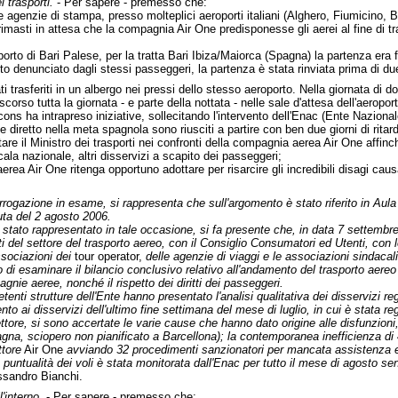
i trasporti.
- Per sapere - premesso che:
 agenzie di stampa, presso molteplici aeroporti italiani (Alghero, Fiumicino, B
masti in attesa che la compagnia Air One predisponesse gli aerei al fine di tr
porto di Bari Palese, per la tratta Bari Ibiza/Maiorca (Spagna) la partenza era 
denunciato dagli stessi passeggeri, la partenza è stata rinviata prima di due 
tati trasferiti in un albergo nei pressi dello stesso aeroporto. Nella giornata di
corso tutta la giornata - e parte della nottata - nelle sale d'attesa dell'aeroport
s ha intrapreso iniziative, sollecitando l'intervento dell'Enac (Ente Nazionale 
e diretto nella meta spagnola sono riusciti a partire con ben due giorni di ritar
tare il Ministro dei trasporti nei confronti della compagnia aerea Air One affinch
cala nazionale, altri disservizi a scapito dei passeggeri;
rea Air One ritenga opportuno adottare per risarcire gli incredibili disagi cau
terrogazione in esame, si rappresenta che sull'argomento è stato riferito in Aul
uta del 2 agosto 2006.
stato rappresentato in tale occasione, si fa presente che, in data 7 settembre
i del settore del trasporto aereo, con il Consiglio Consumatori ed Utenti, con le
sociazioni dei
tour operator,
delle agenzie di viaggi e le associazioni sindacali
di esaminare il bilancio conclusivo relativo all'andamento del trasporto aereo nel 
gnie aeree, nonché il rispetto dei diritti dei passeggeri.
enti strutture dell'Ente hanno presentato l'analisi qualitativa dei disservizi reg
nto ai disservizi dell'ultimo fine settimana del mese di luglio, in cui è stata reg
vettore, si sono accertate le varie cause che hanno dato origine alle disfunzio
agna, sciopero non pianificato a Barcellona); la contemporanea inefficienza di 
ttore
Air One
avviando 32 procedimenti sanzionatori per mancata assistenza 
e puntualità dei voli è stata monitorata dall'Enac per tutto il mese di agosto sen
essandro Bianchi.
l'interno.
- Per sapere - premesso che: