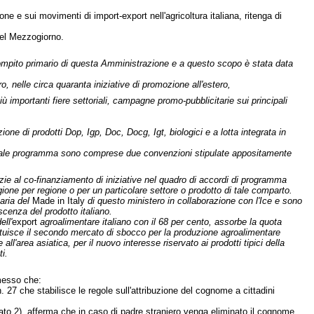
e e sui movimenti di import-export nell'agricoltura italiana, ritenga di
 del Mezzogiorno.
e compito primario di questa Amministrazione e a questo scopo è stata data
, nelle circa quaranta iniziative di promozione all'estero,
ù importanti fiere settoriali, campagne promo-pubblicitarie sui principali
one di prodotti Dop, Igp, Doc, Docg, Igt, biologici e a lotta integrata in
 in tale programma sono comprese due convenzioni stipulate appositamente
razie al co-finanziamento di iniziative nel quadro di accordi di programma
gione per regione o per un particolare settore o prodotto di tale comparto.
aria del
Made in Italy
di questo ministero in collaborazione con l'Ice e sono
scenza del prodotto italiano.
ell'
export
agroalimentare italiano con il 68 per cento, assorbe la quota
stituisce il secondo mercato di sbocco per la produzione agroalimentare
ll'area asiatica, per il nuovo interesse riservato ai prodotti tipici della
i.
messo che:
. 27 che stabilisce le regole sull'attribuzione del cognome a cittadini
egato 2), afferma che in caso di padre straniero venga eliminato il cognome