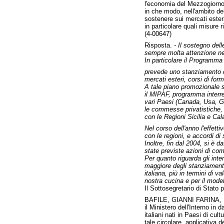
l'economia del Mezzogiorno
in che modo, nell'ambito del
sostenere sui mercati esteri 
in particolare quali misure 
(4-00647)
Risposta.
- Il sostegno del
sempre molta attenzione ne
In particolare il Programma 
prevede uno stanziamento del
mercati esteri, corsi di for
A tale piano promozionale si
il MIPAF, programma interreg
vari Paesi (Canada, Usa, G
le commesse privatistiche, 
con le Regioni Sicilia e Cal
Nel corso dell'anno l'effett
con le regioni, e accordi di
Inoltre, fin dal 2004, si è 
state previste azioni di com
Per quanto riguarda gli inte
maggiore degli stanziamenti,
italiana, più in termini di v
nostra cucina e per il mode
Il Sottosegretario di Stato 
BAFILE, GIANNI FARINA,
il Ministero dell'Interno in
italiani nati in Paesi di cul
tale circolare, applicativa 