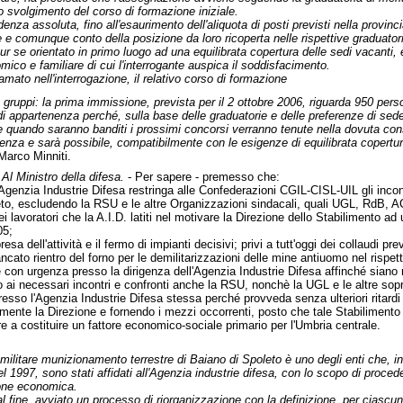
 svolgimento del corso di formazione iniziale.
denza assoluta, fino all'esaurimento dell'aliquota di posti previsti nella provin
e comunque conto della posizione da loro ricoperta nelle rispettive graduatori
 se orientato in primo luogo ad una equilibrata copertura delle sedi vacanti, è
ico e familiare di cui l'interrogante auspica il soddisfacimento.
mato nell'interrogazione, il relativo corso di formazione
ue gruppi: la prima immissione, prevista per il 2 ottobre 2006, riguarda 950 pe
di appartenenza perché, sulla base delle graduatorie e delle preferenze di sede
quando saranno banditi i prossimi concorsi verranno tenute nella dovuta consid
ienza e sarà possibile, compatibilmente con le esigenze di equilibrata copertur
 Marco Minniti.
-
Al Ministro della difesa.
- Per sapere - premesso che:
l'Agenzia Industrie Difesa restringa alle Confederazioni CGIL-CISL-UIL gli inco
eto, escludendo la RSU e le altre Organizzazioni sindacali, quali UGL, RdB, 
i lavoratori che la A.I.D. latiti nel motivare la Direzione dello Stabilimento ad 
05;
sa dell'attività e il fermo di impianti decisivi; privi a tutt'oggi dei collaudi p
ancato rientro del forno per le demilitarizzazioni delle mine antiuomo nel rispe
e con urgenza presso la dirigenza dell'Agenzia Industrie Difesa affinché siano ri
o ai necessari incontri e confronti anche la RSU, nonchè la UGL e le altre sop
resso l'Agenzia Industrie Difesa stessa perché provveda senza ulteriori ritardi a 
mente la Direzione e fornendo i mezzi occorrenti, posto che tale Stabilimento h
tre a costituire un fattore economico-sociale primario per l'Umbria centrale.
militare munizionamento terrestre di Baiano di Spoleto è uno degli enti che, in e
el 1997, sono stati affidati all'Agenzia industrie difesa, con lo scopo di proced
one economica.
l fine, avviato un processo di riorganizzazione con la definizione, per ciascun 