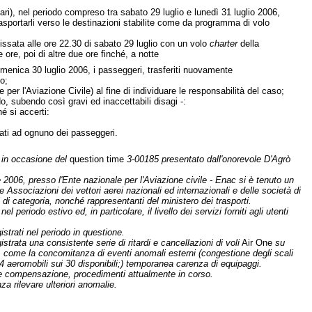
ari), nel periodo compreso tra sabato 29 luglio e lunedì 31 luglio 2006,
asportarli verso le destinazioni stabilite come da programma di volo
fissata alle ore 22.30 di sabato 29 luglio con un volo
charter
della
ore, poi di altre due ore finché, a notte
 domenica 30 luglio 2006, i passeggeri, trasferiti nuovamente
o;
per l'Aviazione Civile) al fine di individuare le responsabilità del caso;
do, subendo così gravi ed inaccettabili disagi -:
é si accerti:
sati ad ognuno dei passeggeri.
a in occasione del
question time
3-00185 presentato dall'onorevole D'Agrò
 2006, presso l'Ente nazionale per l'Aviazione civile - Enac si è tenuto un
 Associazioni dei vettori aerei nazionali ed internazionali e delle società di
 di categoria, nonché rappresentanti del ministero dei trasporti.
periodo estivo ed, in particolare, il livello dei servizi forniti agli utenti
istrati nel periodo in questione.
istrata una consistente serie di ritardi e cancellazioni di voli
Air One
su
ni, come la concomitanza di eventi anomali esterni (congestione degli scali
4 aeromobili sui 30 disponibili;) temporanea carenza di equipaggi.
e compensazione, procedimenti attualmente in corso.
za rilevare ulteriori anomalie.