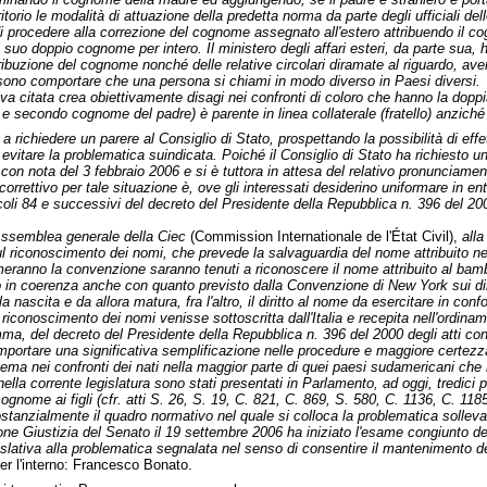
ritorio le modalità di attuazione della predetta norma da parte degli ufficiali del
procedere alla correzione del cognome assegnato all'estero attribuendo il cog
 suo doppio cognome per intero. Il ministero degli affari esteri, da parte sua, h
attribuzione del cognome nonché delle relative circolari diramate al riguardo, av
ssono comportare che una persona si chiami in modo diverso in Paesi diversi.
va citata crea obiettivamente disagi nei confronti di coloro che hanno la doppia
condo cognome del padre) è parente in linea collaterale (fratello) anziché in li
 richiedere un parere al Consiglio di Stato, prospettando la possibilità di eff
evitare la problematica suindicata. Poiché il Consiglio di Stato ha richiesto u
con nota del 3 febbraio 2006 e si è tuttora in attesa del relativo pronunciamen
il correttivo per tale situazione è, ove gli interessati desiderino uniformare in
coli 84 e successivi del decreto del Presidente della Repubblica n. 396 del 20
'Assemblea generale della Ciec
(Commission Internationale de l'État Civil),
alla
l riconoscimento dei nomi, che prevede la salvaguardia del nome attribuito nel
irmeranno la convenzione saranno tenuti a riconoscere il nome attribuito al bamb
iò in coerenza anche con quanto previsto dalla Convenzione di New York sui diritti
a nascita e da allora matura, fra l'altro, il diritto al nome da esercitare in con
riconoscimento dei nomi venisse sottoscritta dall'Italia e recepita nell'ordina
ma, del decreto del Presidente della Repubblica n. 396 del 2000 degli atti conce
ortare una significativa semplificazione nelle procedure e maggiore certezza n
blema nei confronti dei nati nella maggior parte di quei paesi sudamericani che
ella corrente legislatura sono stati presentati in Parlamento, ad oggi, tredici pr
cognome ai figli (cfr. atti S. 26, S. 19, C. 821, C. 869, S. 580, C. 1136, C. 1
tanzialmente il quadro normativo nel quale si colloca la problematica sollevat
one Giustizia del Senato il 19 settembre 2006 ha iniziato l'esame congiunto de
slativa alla problematica segnalata nel senso di consentire il mantenimento de
per l'interno: Francesco Bonato.