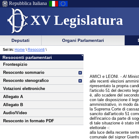
Repubblica Italiana
XV Legislatura
Menu
Vai
Menu
Vai
Deputati
Organi Parlamentari
al
al
di
di
Vai
Menu
menu
Sei in:
Home
\
Resoconti
\
ausilio
navigazione
al
di
di
Resoconti parlamentari
alla
principale
contenuto
navigazione
sezione
Frontespizio
navigazione
principale
Resoconto sommario
AMICI e LEONI. -
Al Ministr
Resoconto stenografico
alle recenti elezioni ammini
ripresentato la propria can
Votazioni elettroniche
l'articolo 51 del decreto le
è, allo scadere del second
Allegato A
con tale disposizione il legi
amministrativo, in modo da sp
Allegato B
la Suprema Corte di cassaz
Audio/Video
sancito dall'articolo 51 co
dell'incarico da parte di so
Resoconto in formato PDF
di tale situazione è stato i
elettorale -:
alla luce della recente sente
comunale del signor Gianfran