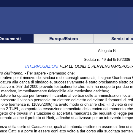
Documenti
Europa/Estero
Servizi ai 
Allegato B
Seduta n. 49 del 9/10/2006
INTERROGAZIONI
PER LE QUALI È PERVENUTARISPOSTA
o dell'interno. -
Per sapere - premesso che:
strative per il rinnovo dei sindaci e dei consigli comunali, il signor Gianfran
didatura alla carica di sindaco e, successivamente è stato proclamato eletto pe
gislativo n. 267 del 2000 prevede testualmente che: «chi ha ricoperto per due m
o mandato, immediatamente rieleggibile alle medesime cariche»;
slatore ha optato per favorire il ricambio al vertice delle amministrazioni locali,
ezzare il vincolo personale tra elettore ed eletto ed evitare il formarsi di reti 
ione (sentenza n. 11895/2006) ha avuto modo di chiarire che: «il divieto di 
mma 2 TUEL, comporta la cessazione immediata della carica dal momento che l'
ggetto che trovasi in situazione di accertata mancanza dei requisiti di legge per 
nformato anche il prefetto di Rieti, affinché si attivasse per un intervento temp
nza della corte di Cassazione, quali atti intenda mettere in essere al fine di st
co Gatti e a porre in essere ogni atto volto a dar corso alla succitata sentenza a