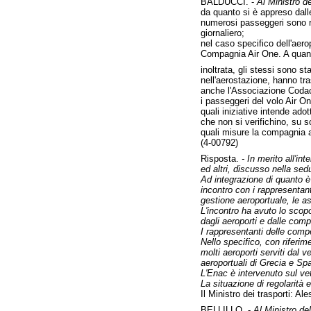
BALDUCCI. -
Al Ministro de
da quanto si è appreso dalle
numerosi passeggeri sono ri
giornaliero;
nel caso specifico dell'aero
Compagnia Air One. A quanto 
inoltrata, gli stessi sono s
nell'aerostazione, hanno tras
anche l'Associazione Codacon
i passeggeri del volo Air On
quali iniziative intende adot
che non si verifichino, su s
quali misure la compagnia ae
(4-00792)
Risposta.
- In merito all'in
ed altri, discusso nella sed
Ad integrazione di quanto è 
incontro con i rappresentant
gestione aeroportuale, le as
L'incontro ha avuto lo scopo 
dagli aeroporti e dalle compa
I rappresentanti delle compet
Nello specifico, con riferime
molti aeroporti serviti dal 
aeroportuali di Grecia e Sp
L'Enac è intervenuto sul ve
La situazione di regolarità 
Il Ministro dei trasporti: Al
BELLILLO. -
Al Ministro del