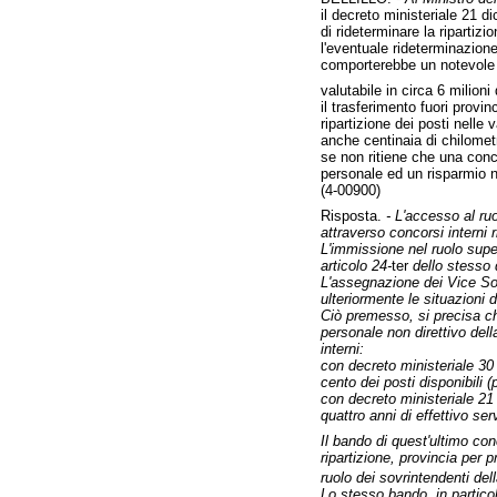
il decreto ministeriale 21 d
di rideterminare la ripartiz
l'eventuale rideterminazione
comporterebbe un notevole 
valutabile in circa 6 milioni
il trasferimento fuori provin
ripartizione dei posti nelle
anche centinaia di chilometr
se non ritiene che una concre
personale ed un risparmio n
(4-00900)
Risposta.
- L'accesso al ruo
attraverso concorsi interni r
L'immissione nel ruolo superi
articolo 24-
ter
dello stesso 
L'assegnazione dei Vice Sovr
ulteriormente le situazioni 
Ciò premesso, si precisa che
personale non direttivo dell
interni:
con decreto ministeriale 30 
cento dei posti disponibili (
con decreto ministeriale 21 
quattro anni di effettivo ser
Il bando di quest'ultimo conc
ripartizione, provincia per 
ruolo dei sovrintendenti del
Lo stesso bando, in partico