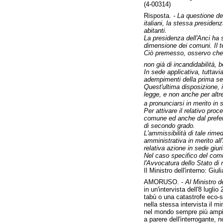
(4-00314)
Risposta.
- La questione de
italiani, la stessa presidenz
abitanti.
La presidenza dell'Anci ha s
dimensione dei comuni. Il t
Ciò premesso, osservo che, 
non già di incandidabilità, b
In sede applicativa, tuttavi
adempimenti della prima sed
Quest'ultima disposizione, i
legge, e non anche per altr
a pronunciarsi in merito in
Per attivare il relativo pro
comune ed anche dal prefetto
di secondo grado.
L'ammissibilità di tale rim
amministrativa in merito all
relativa azione in sede giuri
Nel caso specifico del comun
l'Avvocatura dello Stato di 
Il Ministro dell'interno: Giu
AMORUSO. -
Al Ministro d
in un'intervista dell'8 lugli
tabù o una catastrofe eco-s
nella stessa intervista il 
nel mondo sempre più ampie 
a parere dell'interrogante, 