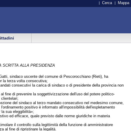
Cerca
Mappa
cittadini
 SCRITTA ALLA PRESIDENZA
co Gatti, sindaco uscente del comune di Pescorocchiano (Rieti), ha
r la terza volta consecutiva;
andati consecutivi la carica di sindaco o di presidente della provincia non
 al fine di prevenire la soggettivizzazione dell'uso del potere politico-
clientelari;
rielezione del sindaco al terzo mandato consecutivo nel medesimo comune,
ordinamento positivo è informato all'impossibilità dell'espletamento
la sua eleggibilità»;
estivo ed efficace, quale previsto dalle norme giuridiche in materia
imolare il controllo sulla legittimità della funzione di amministratore
l fine di ripristinare la legalità.