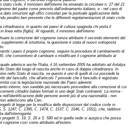
lo stato civile, il ministero dell'interno ha emanato la circolare n. 27 del 21
nome del padre come previsto dall'ordinamento italiano, e - nel caso di
a dato istruzioni agli uffici consolari per la puntuale applicazione della
endo peraltro ben presente che le differenti regolamentazioni di stato civile
 cittadinanza, in quanto nei paesi di cultura spagnola chi porta il
nea retta (figlio). Al riguardo, il ministero dell'interno
ettuare la correzione del cognome senza attribuire il secondo elemento del
n supplemento di istruttoria, la questione è stata di nuovo sottoposta
to.
 entrambi i paesi il proprio cognome, seguire la procedura di cambiamento di
00, che consentono di cambiare o modificare il cognome attribuito al
 quale aderisce anche l'Italia, il 16 settembre 2005 ha adottato ad Antalya
lo Stato del luogo di nascita anche in caso di doppia cittadinanza. In
ino nello Stato di nascita, se questo è uno di quelli di cui possiede la
 del fanciullo, che all'articolo 7 prevede che il fanciullo è registrato
formità con la legislazione nazionale dei Paesi aderenti.
mento interno, non sarebbe più necessario provvedere alla correzione di cui
rnenti cittadini italiani formati in uno degli Stati contraenti. La norma -
ell'identificazione delle persone aventi più di una nazionalità - non
 non aderiscono alla Ciec.
ogetti di legge per la modifica delle disposizioni del codice civile in
185, S. 1247, C. 1395, C. 1474, C. 1537, C. 1546, C. 1551), che, laddove
a dall'interrogante.
i progetti S. 19, S. 26 e S. 580 ed in quella sede si auspica che possa
l cognome così come attribuito all'estero.