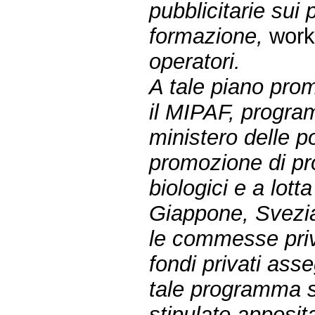
pubblicitarie sui 
formazione,
wor
operatori.
A tale piano prom
il MIPAF, program
ministero delle po
promozione di pro
biologici e a lot
Giappone, Svezia
le commesse priva
fondi privati asse
tale programma 
stipulate apposit