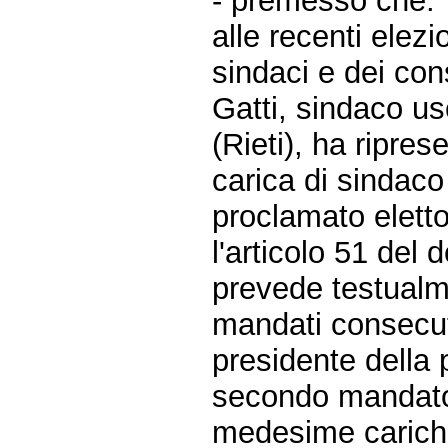
- premesso che:
alle recenti elezi
sindaci e dei con
Gatti, sindaco u
(Rieti), ha ripres
carica di sindac
proclamato eletto
l'articolo 51 del 
prevede testualm
mandati consecuti
presidente della 
secondo mandato,
medesime carich