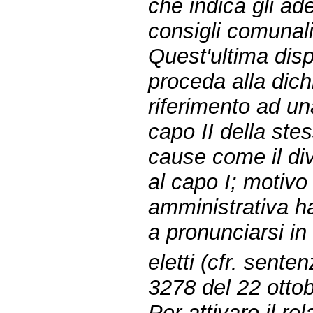
che indica gli ad
consigli comunali 
Quest'ultima disp
proceda alla dich
riferimento ad una
capo II della ste
cause come il div
al capo I; motivo
amministrativa h
a pronunciarsi in
eletti (cfr. sent
3278 del 22 otto
Per attivare il r