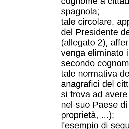
cognome a cittadin
spagnola;
tale circolare, ap
del Presidente d
(allegato 2), aff
venga eliminato i
secondo cognome
tale normativa d
anagrafici del cit
si trova ad aver
nel suo Paese di o
proprietà, ...);
l'esempio di segui