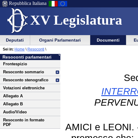
Repubblica Italiana
XV Legislatura
Menu
Vai
Menu
Vai
Deputati
Organi Parlamentari
Documenti
Eu
al
al
di
di
Vai
Menu
menu
Sei in:
Home
\
Resoconti
\
ausilio
navigazione
al
di
di
Resoconti parlamentari
alla
principale
contenuto
navigazione
sezione
Frontespizio
navigazione
principale
Resoconto sommario
Sed
Resoconto stenografico
Votazioni elettroniche
INTERR
Allegato A
PERVENU
Allegato B
Audio/Video
Resoconto in formato
AMICI e LEONI.
PDF