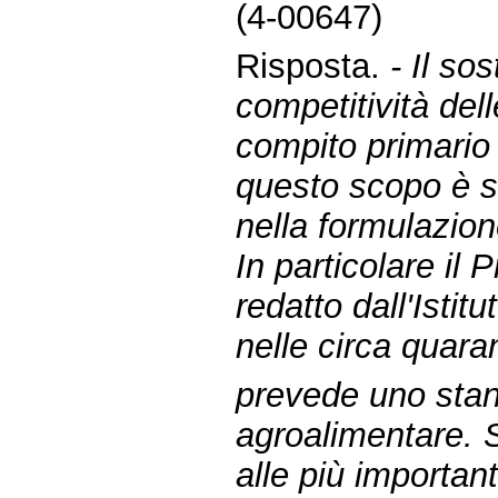
(4-00647)
Risposta.
- Il so
competitività del
compito primario
questo scopo è s
nella formulazio
In particolare il
redatto dall'Isti
nelle circa quaran
prevede uno stan
agroalimentare. Si
alle più importan