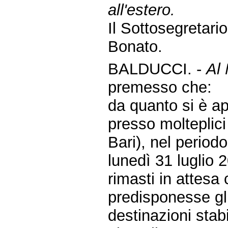
all'estero.
Il Sottosegretari
Bonato.
BALDUCCI. -
Al 
premesso che:
da quanto si è a
presso molteplici 
Bari), nel period
lunedì 31 luglio
rimasti in attes
predisponesse gli 
destinazioni sta