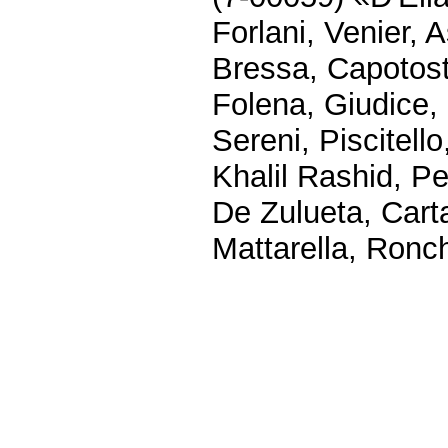
Forlani, Venier, 
Bressa, Capotosti
Folena, Giudice, 
Sereni, Piscitello
Khalil Rashid, Pe
De Zulueta, Carta
Mattarella, Ronch
Fine
Vai
al
contenuto
menu
di
navigazione
principale