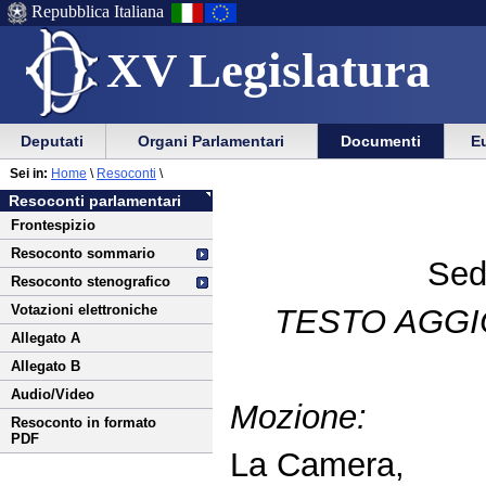
Repubblica Italiana
XV Legislatura
Menu
Vai
Menu
Vai
Deputati
Organi Parlamentari
Documenti
Eu
al
al
di
di
Vai
Menu
menu
Sei in:
Home
\
Resoconti
\
ausilio
navigazione
al
di
di
Resoconti parlamentari
alla
principale
contenuto
navigazione
sezione
Frontespizio
navigazione
principale
Resoconto sommario
Sed
Resoconto stenografico
Votazioni elettroniche
TESTO AGGI
Allegato A
Allegato B
Audio/Video
Mozione:
Resoconto in formato
PDF
La Camera,