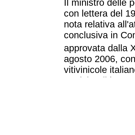
Il ministro delle p
con lettera del 
nota relativa all'
conclusiva in Co
approvata dalla X
agosto 2006, con
vitivinicole itali
pratiche di invec
La suddetta nota 
deputati presso il
parlamentare ed 
(Agricoltura), co