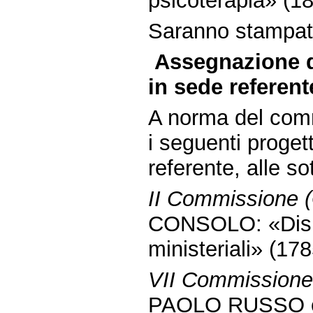
psicoterapia» (18
Saranno stampate 
Assegnazione d
in sede referent
A norma del comm
i seguenti proget
referente, alle s
II Commissione (G
CONSOLO: «Dispos
ministeriali» (17
VII Commissione 
PAOLO RUSSO ed 