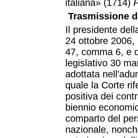
italiana» (1714)
P
Trasmissione da
Il presidente dell
24 ottobre 2006, 
47, comma 6, e d
legislativo 30 ma
adottata nell'ad
quale la Corte rif
positiva dei contrat
biennio economico
comparto del pers
nazionale, nonché