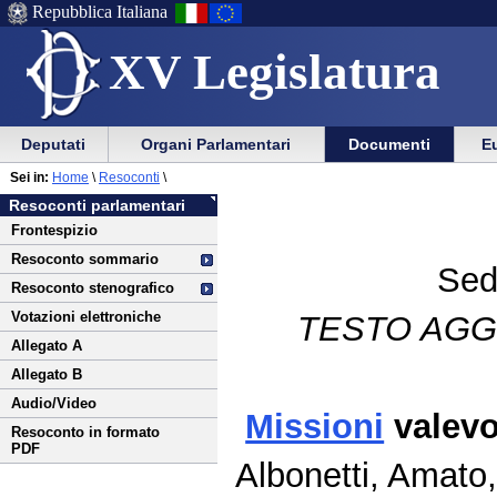
Repubblica Italiana
XV Legislatura
Menu
Vai
Menu
Vai
Deputati
Organi Parlamentari
Documenti
Eu
al
al
di
di
Vai
Menu
menu
Sei in:
Home
\
Resoconti
\
ausilio
navigazione
al
di
di
Resoconti parlamentari
alla
principale
contenuto
navigazione
sezione
Frontespizio
navigazione
principale
Resoconto sommario
Sed
Resoconto stenografico
Votazioni elettroniche
TESTO AGG
Allegato A
Allegato B
Audio/Video
Missioni
valevol
Resoconto in formato
PDF
Albonetti, Amato,