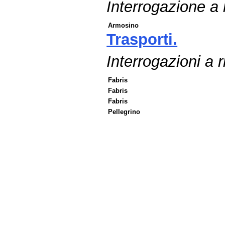
Interrogazione a r
Armosino
Trasporti.
Interrogazioni a r
Fabris
Fabris
Fabris
Pellegrino
Fine
Vai
al
contenuto
menu
di
navigazione
principale