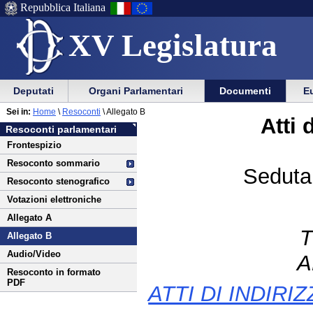
Repubblica Italiana
XV Legislatura
Menu
Vai
Menu
Vai
Deputati
Organi Parlamentari
Documenti
Eu
al
al
di
di
Vai
Menu
menu
Sei in:
Home
\
Resoconti
\ Allegato B
ausilio
navigazione
Atti 
al
di
di
Resoconti parlamentari
alla
principale
contenuto
navigazione
sezione
Frontespizio
navigazione
principale
Resoconto sommario
Seduta 
Resoconto stenografico
Votazioni elettroniche
Allegato A
Allegato B
Audio/Video
A
Resoconto in formato
PDF
ATTI DI INDIRI