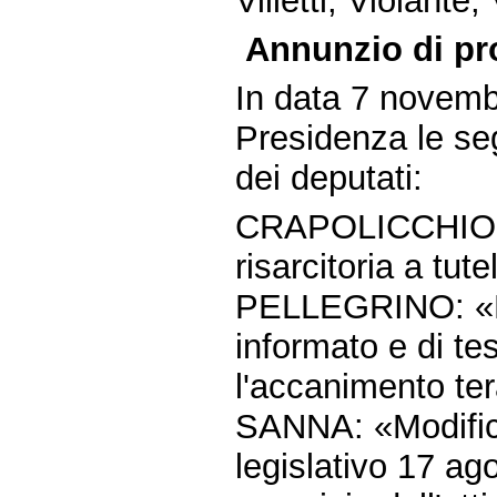
Villetti, Violante,
Annunzio di pr
In data 7 novemb
Presidenza le seg
dei deputati:
CRAPOLICCHIO: «I
risarcitoria a tu
PELLEGRINO: «Di
informato e di te
l'accanimento te
SANNA: «Modifica 
legislativo 17 ag