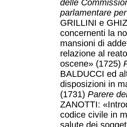
delle Commission
parlamentare per 
GRILLINI e GHIZ
concernenti la non
mansioni di addet
relazione al reato
oscene» (1725)
BALDUCCI ed altr
disposizioni in ma
(1731)
Parere del
ZANOTTI: «Introd
codice civile in 
salute dei soggett