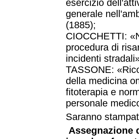
esercizio dell'att
generale nell'amb
(1885);
CIOCCHETTI: «Nuo
procedura di risa
incidenti stradali
TASSONE: «Rico
della medicina o
fitoterapia e nor
personale medico
Saranno stampate 
Assegnazione d