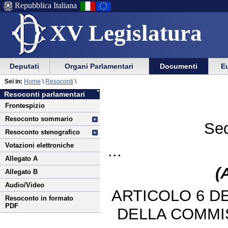
Repubblica Italiana
XV Legislatura
Menu
Vai
Menu
Vai
Deputati
Organi Parlamentari
Documenti
Eu
al
al
di
di
Vai
Menu
menu
Sei in:
Home
\
Resoconti
\
ausilio
navigazione
al
di
di
Resoconti parlamentari
alla
principale
contenuto
navigazione
sezione
Frontespizio
navigazione
principale
Resoconto sommario
Sed
Resoconto stenografico
Votazioni elettroniche
...
Allegato A
(
Allegato B
Audio/Video
ARTICOLO 6 D
Resoconto in formato
PDF
DELLA COMMI