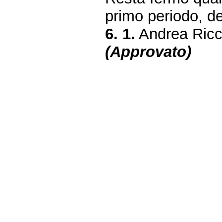
primo periodo, de
6. 1.
Andrea Ricc
(Approvato)
Fine
Vai
al
contenuto
menu
di
navigazione
principale