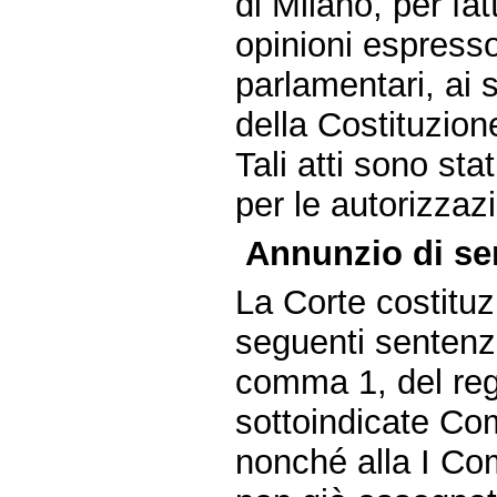
di Milano, per fa
opinioni espresso
parlamentari, ai 
della Costituzion
Tali atti sono st
per le autorizzazi
Annunzio di sen
La Corte costituz
seguenti sentenze
comma 1, del reg
sottoindicate Co
nonché alla I Com