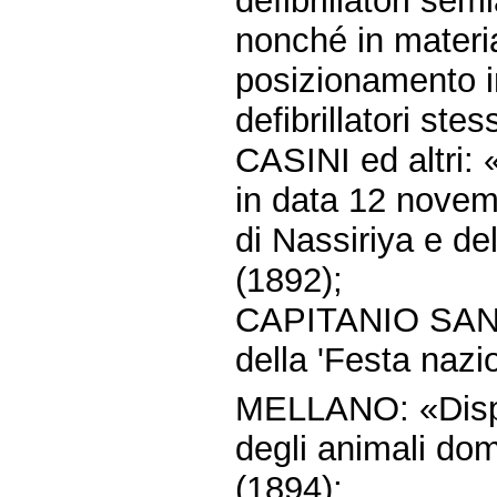
defibrillatori sem
nonché in materia 
posizionamento in
defibrillatori stes
CASINI ed altri: «
in data 12 novemb
di Nassiriya e del
(1892);
CAPITANIO SANT
della 'Festa nazi
MELLANO: «Dispos
degli animali dom
(1894);