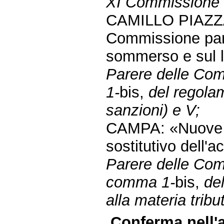
XI Commissione 
CAMILLO PIAZZA e
Commissione parl
sommerso e sul la
Parere delle Comm
1-
bis,
del regolam
sanzioni) e V;
CAMPA: «Nuove n
sostitutivo dell'
Parere delle Comm
comma 1-
bis,
del
alla materia tribut
Conferma nell'