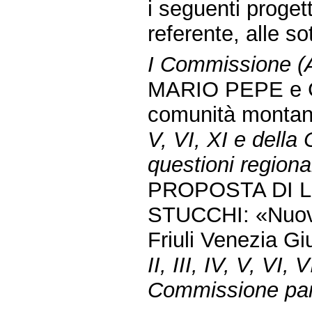
i seguenti proget
referente, alle s
I Commissione (Af
MARIO PEPE e C
comunità monta
V, VI, XI e dell
questioni regional
PROPOSTA DI 
STUCCHI: «Nuovo 
Friuli Venezia Gi
II, III, IV, V, VI, 
Commissione parl