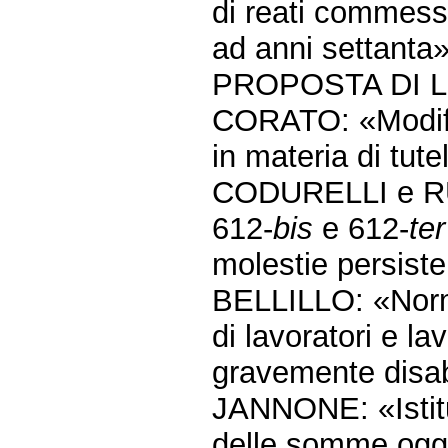
di reati commessi
ad anni settanta»
PROPOSTA DI 
CORATO: «Modific
in materia di tut
CODURELLI e RUS
612-
bis
e 612-
ter
molestie persiste
BELLILLO: «Norme
di lavoratori e la
gravemente disab
JANNONE: «Istitu
delle somme ogge