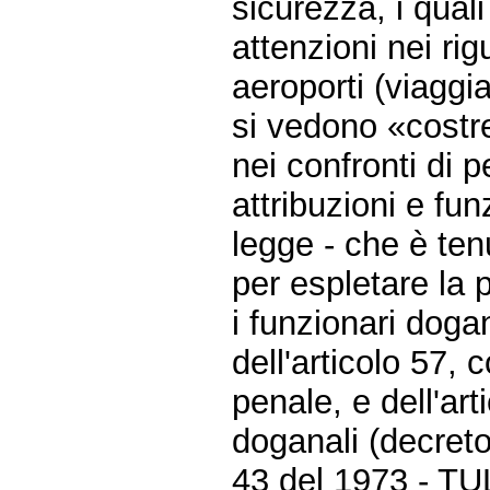
sicurezza, i qual
attenzioni nei rig
aeroporti (viaggi
si vedono «costre
nei confronti di p
attribuzioni e fu
legge - che è ten
per espletare la p
i funzionari doga
dell'articolo 57,
penale, e dell'art
doganali (decreto
43 del 1973 - TUL