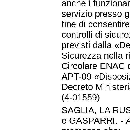
anche i funzionar
servizio presso g
fine di consentir
controlli di sicur
previsti dalla «D
Sicurezza nella r
Circolare ENAC d
APT-09 «Disposizi
Decreto Minister
(4-01559)
SAGLIA, LA RU
e GASPARRI. -
A