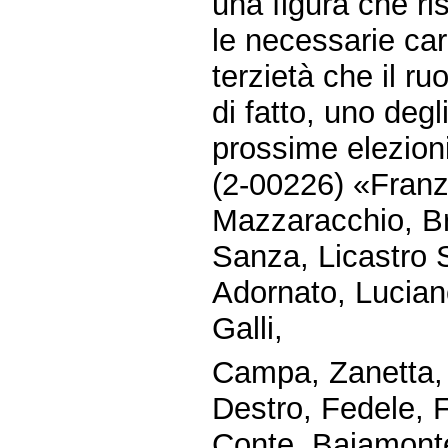
una figura che r
le necessarie cara
terzietà che il r
di fatto, uno degl
prossime elezion
(2-00226) «Franzo
Mazzaracchio, Br
Sanza, Licastro S
Adornato, Lucian
Galli,
Campa, Zanetta, 
Destro, Fedele, F
Conte, Baiamonte