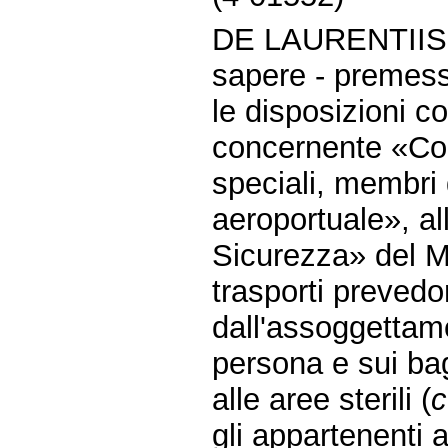
DE LAURENTIIS
sapere - premes
le disposizioni c
concernente «Cont
speciali, membri
aeroportuale», a
Sicurezza» del Mi
trasporti prevedon
dall'assoggettame
persona e sui bag
alle aree sterili (
c
gli appartenenti a