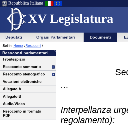
Repubblica Italiana
XV Legislatura
Menu
Vai
Menu
Vai
Deputati
Organi Parlamentari
Documenti
Eu
al
al
di
di
Vai
Menu
menu
Sei in:
Home
\
Resoconti
\
ausilio
navigazione
al
di
di
Resoconti parlamentari
alla
principale
contenuto
navigazione
sezione
Frontespizio
navigazione
principale
Resoconto sommario
Sed
Resoconto stenografico
Votazioni elettroniche
...
Allegato A
Allegato B
Audio/Video
Interpellanza urg
Resoconto in formato
PDF
regolamento):