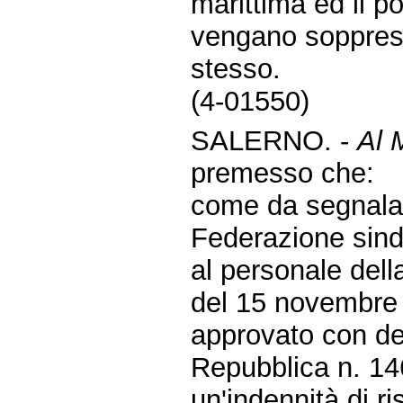
marittima ed il po
vengano soppressi
stesso.
(4-01550)
SALERNO. -
Al M
premesso che:
come da segnalaz
Federazione sinda
al personale della
del 15 novembre
approvato con de
Repubblica n. 14
un'indennità di r