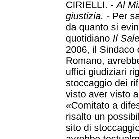
CIRIELLI. -
Al Mi
giustizia. -
Per sa
da quanto si evin
quotidiano
Il Sal
2006, il Sindaco 
Romano, avrebbe 
uffici giudiziari r
stoccaggio dei rif
visto aver visto a
«Comitato a difes
risalto un possibi
sito di stoccaggio
avrebbe testualm