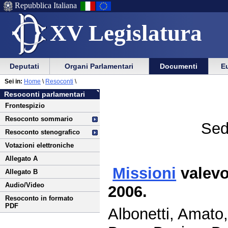
Repubblica Italiana
XV Legislatura
Menu
Vai
Menu
Vai
Deputati
Organi Parlamentari
Documenti
Eu
al
al
di
di
Vai
Menu
menu
Sei in:
Home
\
Resoconti
\
ausilio
navigazione
al
di
di
Resoconti parlamentari
alla
principale
contenuto
navigazione
sezione
Frontespizio
navigazione
principale
Resoconto sommario
Sed
Resoconto stenografico
Votazioni elettroniche
Allegato A
Missioni
valevo
Allegato B
Audio/Video
2006.
Resoconto in formato
PDF
Albonetti, Amato,