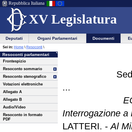
Repubblica Italiana
XV Legislatura
Menu
Vai
Menu
Vai
Deputati
Organi Parlamentari
Documenti
Eu
al
al
di
di
Vai
Menu
menu
Sei in:
Home
\
Resoconti
\
ausilio
navigazione
al
di
di
Resoconti parlamentari
alla
principale
contenuto
navigazione
sezione
Frontespizio
navigazione
principale
Resoconto sommario
Sed
Resoconto stenografico
Votazioni elettroniche
...
Allegato A
E
Allegato B
Audio/Video
Interrogazione a r
Resoconto in formato
PDF
LATTERI. -
Al Mi