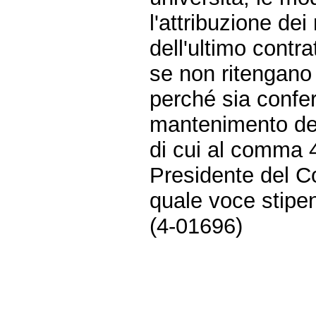
l'attribuzione de
dell'ultimo contr
se non ritengano 
perché sia confe
mantenimento dei 
di cui al comma 4
Presidente del Co
quale voce stipe
(4-01696)
Fine
Vai
al
contenuto
menu