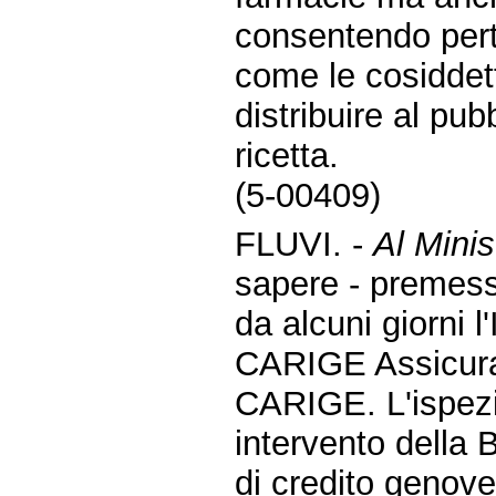
consentendo pertan
come le cosiddett
distribuire al pu
ricetta.
(5-00409)
FLUVI. -
Al Minis
sapere - premes
da alcuni giorni 
CARIGE Assicuraz
CARIGE. L'ispez
intervento della B
di credito genov