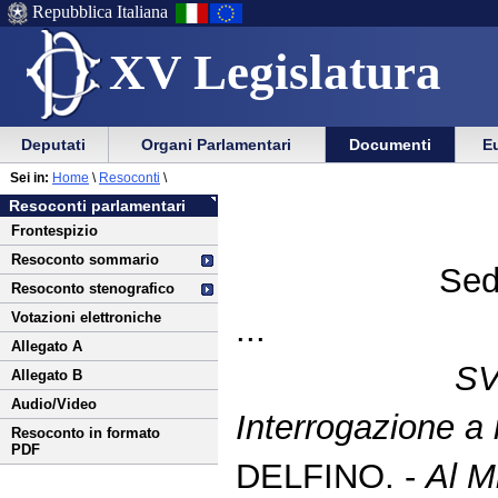
Repubblica Italiana
XV Legislatura
Menu
Vai
Menu
Vai
Deputati
Organi Parlamentari
Documenti
Eu
al
al
di
di
Vai
Menu
menu
Sei in:
Home
\
Resoconti
\
ausilio
navigazione
al
di
di
Resoconti parlamentari
alla
principale
contenuto
navigazione
sezione
Frontespizio
navigazione
principale
Resoconto sommario
Sed
Resoconto stenografico
Votazioni elettroniche
...
Allegato A
S
Allegato B
Audio/Video
Interrogazione a 
Resoconto in formato
PDF
DELFINO. -
Al M