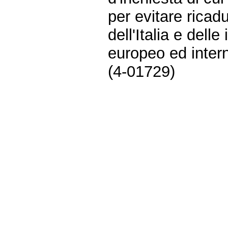
per evitare ricadu
dell'Italia e dell
europeo ed inter
(4-01729)
Fine
Vai
al
contenuto
menu
di
navigazione
principale