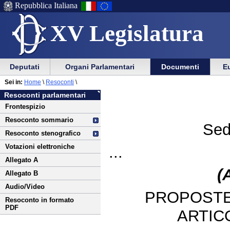
Repubblica Italiana
XV Legislatura
Menu
Vai
Menu
Vai
Deputati
Organi Parlamentari
Documenti
Eu
al
al
di
di
Vai
Menu
menu
Sei in:
Home
\
Resoconti
\
ausilio
navigazione
al
di
di
Resoconti parlamentari
alla
principale
contenuto
navigazione
sezione
Frontespizio
navigazione
principale
Resoconto sommario
Sed
Resoconto stenografico
Votazioni elettroniche
...
Allegato A
(
Allegato B
Audio/Video
PROPOSTE
Resoconto in formato
PDF
ARTIC