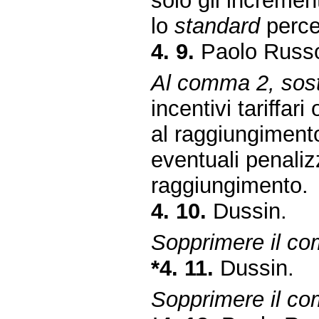
solo gli incremen
lo
standard
percen
4. 9.
Paolo Russo
Al comma 2, sosti
incentivi tariffari
al raggiungimen
eventuali penaliz
raggiungimento.
4. 10.
Dussin.
Sopprimere il c
*4. 11.
Dussin.
Sopprimere il c