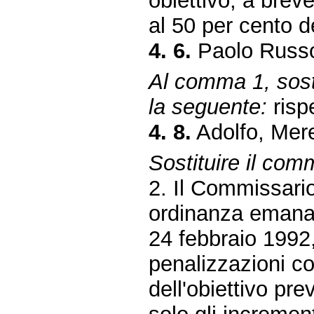
obiettivo, a breve
al 50 per cento dei
4. 6.
Paolo Russo
Al comma 1, sosti
la seguente:
rispe
4. 8.
Adolfo, Mer
Sostituire il com
2. Il Commissari
ordinanza emanata
24 febbraio 1992, n
penalizzazioni co
dell'obiettivo p