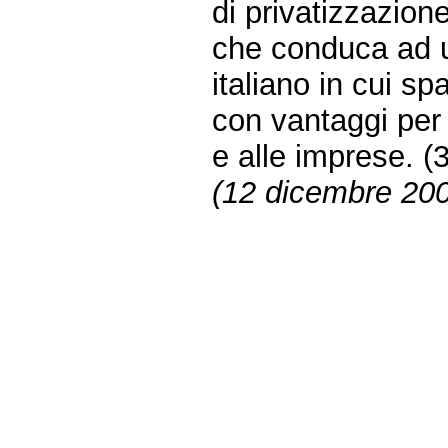
di privatizzazion
che conduca ad u
italiano in cui s
con vantaggi per l
e alle imprese. (
(12 dicembre 200
Fine
Vai
al
contenuto
menu
di
navigazione
principale