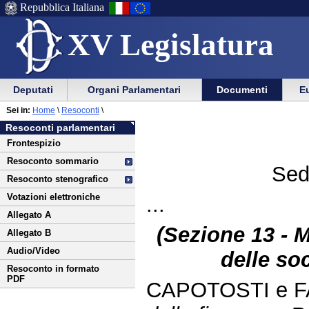
Repubblica Italiana
XV Legislatura
Menu
Vai
Menu
Vai
Deputati
Organi Parlamentari
Documenti
Eu
al
al
di
di
Vai
Menu
menu
Sei in:
Home
\
Resoconti
\
ausilio
navigazione
al
di
di
Resoconti parlamentari
alla
principale
contenuto
navigazione
sezione
Frontespizio
navigazione
principale
Resoconto sommario
Sed
Resoconto stenografico
Votazioni elettroniche
...
Allegato A
(Sezione 13 - M
Allegato B
Audio/Video
delle soc
Resoconto in formato
PDF
CAPOTOSTI e F