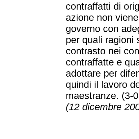
contraffatti di or
azione non viene 
governo con adeg
per quali ragioni 
contrasto nei con
contraffatte e qua
adottare per dife
quindi il lavoro d
maestranze. (3-
(12 dicembre 20
Fine
Vai
al
contenuto