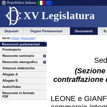
Repubblica Italiana
XV Legislatura
Menu
Vai
Menu
Vai
Deputati
Organi Parlamentari
Documenti
Eu
al
al
di
di
Vai
Menu
menu
Sei in:
Home
\
Resoconti
\
ausilio
navigazione
al
di
di
Resoconti parlamentari
alla
principale
contenuto
navigazione
sezione
Frontespizio
navigazione
principale
Resoconto sommario
Sed
Resoconto stenografico
Votazioni elettroniche
(Sezione 
Allegato A
contraffazione 
Allegato B
Audio/Video
Resoconto in formato
LEONE e GIAN
PDF