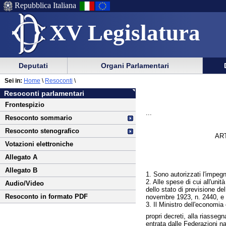
Repubblica Italiana
XV Legislatura
Menu
Vai
Menu
Vai
Deputati
Organi Parlamentari
al
al
di
di
Vai
Menu
menu
Sei in:
Home
\
Resoconti
\
ausilio
navigazione
al
di
di
Resoconti parlamentari
alla
principale
contenuto
navigazione
sezione
Frontespizio
navigazione
principale
...
Resoconto sommario
Resoconto stenografico
AR
Votazioni elettroniche
Allegato A
Allegato B
1. Sono autorizzati l'impegn
2. Alle spese di cui all'un
Audio/Video
dello stato di previsione de
Resoconto in formato PDF
novembre 1923, n. 2440, e s
3. Il Ministro dell'economia
propri decreti, alla riasseg
entrata dalle Federazioni na