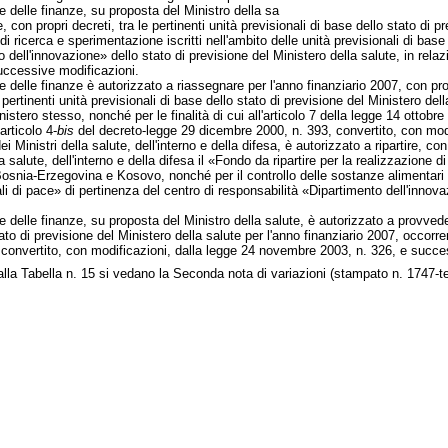
 e delle finanze, su proposta del Ministro della sa
e, con propri decreti, tra le pertinenti unità previsionali di base dello stato di p
di ricerca e sperimentazione iscritti nell'ambito delle unità previsionali di base
 dell'innovazione» dello stato di previsione del Ministero della salute, in rela
uccessive modificazioni.
 e delle finanze è autorizzato a riassegnare per l'anno finanziario 2007, con prop
pertinenti unità previsionali di base dello stato di previsione del Ministero dell
istero stesso, nonché per le finalità di cui all'articolo 7 della legge 14 ottobre
'articolo 4-
bis
del decreto-legge 29 dicembre 2000, n. 393, convertito, con modif
 Ministri della salute, dell'interno e della difesa, è autorizzato a ripartire, con 
a salute, dell'interno e della difesa il «Fondo da ripartire per la realizzazione
 Bosnia-Erzegovina e Kosovo, nonché per il controllo delle sostanze alimentari im
i di pace» di pertinenza del centro di responsabilità «Dipartimento dell'innovaz
e delle finanze, su proposta del Ministro della salute, è autorizzato a provvedere
tato di previsione del Ministero della salute per l'anno finanziario 2007, occorre
convertito, con modificazioni, dalla legge 24 novembre 2003, n. 326, e succe
alla Tabella n. 15 si vedano la Seconda nota di variazioni (stampato n. 1747-te