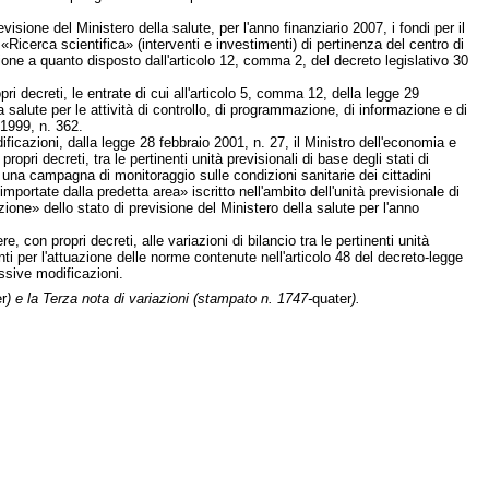
revisione del Ministero della salute, per l'anno finanziario 2007, i fondi per il
 «Ricerca scientifica» (interventi e investimenti) di pertinenza del centro di
zione a quanto disposto dall'articolo 12, comma 2, del decreto legislativo 30
ri decreti, le entrate di cui all'articolo 5, comma 12, della legge 29
a salute per le attività di controllo, di programmazione, di informazione e di
 1999, n. 362.
icazioni, dalla legge 28 febbraio 2001, n. 27, il Ministro dell'economia e
propri decreti, tra le pertinenti unità previsionali di base degli stati di
 di una campagna di monitoraggio sulle condizioni sanitarie dei cittadini
portate dalla predetta area» iscritto nell'ambito dell'unità previsionale di
ione» dello stato di previsione del Ministero della salute per l'anno
, con propri decreti, alle variazioni di bilancio tra le pertinenti unità
nti per l'attuazione delle norme contenute nell'articolo 48 del decreto-legge
ssive modificazioni.
r
) e la Terza nota di variazioni (stampato n. 1747-
quater
).