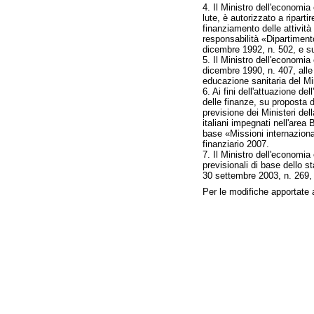
4. Il Ministro dell'economia
lute, è autorizzato a ripartir
finanziamento delle attività 
responsabilità «Dipartimento
dicembre 1992, n. 502, e s
5. Il Ministro dell'economia
dicembre 1990, n. 407, alle 
educazione sanitaria del Min
6. Ai fini dell'attuazione dell
delle finanze, su proposta dei
previsione dei Ministeri dell
italiani impegnati nell'area
base «Missioni internazional
finanziario 2007.
7. Il Ministro dell'economia 
previsionali di base dello s
30 settembre 2003, n. 269, 
Per le modifiche apportate 
Fine
Vai
al
contenuto
menu
di
navigazione
principale