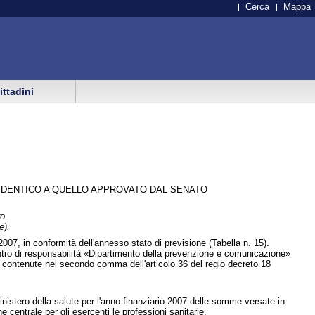
Cerca
Mappa
cittadini
 IDENTICO A QUELLO APPROVATO DAL SENATO
ro
e).
2007, in conformità dell'annesso stato di previsione (Tabella n. 15).
centro di responsabilità «Dipartimento della prevenzione e comunicazione»
oni contenute nel secondo comma dell'articolo 36 del regio decreto 18
Ministero della salute per l'anno finanziario 2007 delle somme versate in
e centrale per gli esercenti le professioni sanitarie.