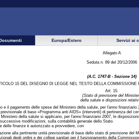
Documenti
Europa/Estero
Servizi ai 
Allegato A
Seduta n. 89 del 20/12/2006
(A.C. 1747-B - Sezione 14)
TICOLO 15 DEL DISEGNO DI LEGGE NEL TESTO DELLA COMMISSIONE
Art. 15.
(Stato di previsione del Ministe
della salute e disposizioni relativ
o e il pagamento delle spese del Ministero della salute, per l'anno finanziario 
ità previsionale di base «Programma anti AIDS» (interventi) di pertinenza del 
l Ministero della salute si applicano, per l'anno finanziario 2007, le disposizi
uccessive modificazioni, sulla contabilità generale dello Stato.
 e delle finanze è autorizzato a provvedere, con
nazione alla pertinente unità previsionale di base dello stato di previsione del 
zionali degli ordini e dei collegi sanitari per il funzionamento della Commission