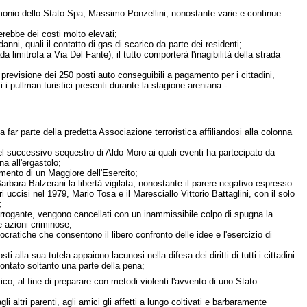
imonio dello Stato Spa, Massimo Ponzellini, nonostante varie e continue
rebbe dei costi molto elevati;
anni, quali il contatto di gas di scarico da parte dei residenti;
 limitrofa a Via Del Fante), il tutto comporterà l'inagibilità della strada
n previsione dei 250 posti auto conseguibili a pagamento per i cittadini,
ti i pullman turistici presenti durante la stagione areniana -:
 far parte della predetta Associazione terroristica affiliandosi alla colonna
del successivo sequestro di Aldo Moro ai quali eventi ha partecipato da
a all'ergastolo;
imento di un Maggiore dell'Esercito;
rbara Balzerani la libertà vigilata, nonostante il parere negativo espresso
 uccisi nel 1979, Mario Tosa e il Maresciallo Vittorio Battaglini, con il solo
;
terrogante, vengono cancellati con un inammissibile colpo di spugna la
e azioni criminose;
ocratiche che consentono il libero confronto delle idee e l'esercizio di
alla sua tutela appaiono lacunosi nella difesa dei diritti di tutti i cittadini
scontato soltanto una parte della pena;
o, al fine di preparare con metodi violenti l'avvento di uno Stato
i altri parenti, agli amici gli affetti a lungo coltivati e barbaramente