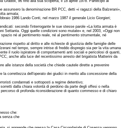
a Gradoli, 96 fino alla sua scoperta, il 18 aprile 1978. Partecipò al
li che assunsero la denominazione BR PCC, detti «i ragazzi della Balzerani»,
otta armata;
ebbraio 1986 Lando Conti, nel marzo 1987 il generale Licio Giorgieri;
vendicati: secondo l'interrogante le sue stesse parole «La lotta armata è
 anni Settanta. Oggi quelle condizioni sono mutate» e, nel 2003, «Oggi non
o spazio né al pentimento reale, né al pentimento strumentale, né
one rispetto al diritto e alle richieste di giustizia delle famiglie delle
alzerani nel tempo, sempre intrise di freddo dispregio sia per la vita umana
te il ruolo ispiratore di comportamenti anti sociali e pericolosi di quanti,
CC, anche alla luce del recentissimo arresto del brigatista Matterini da
dere alle istanze della società che chiede cautele dirette a prevenire
re la correttezza dell'operato dei giudici in merito alla concessione della
rroristi condannati e sottoposti a regime detentivo;
rretti dalla chiara volontà di perdono da parte degli offesi o nella
ile percorso di profonda riconsiderazione di quanto commesso e di chiaro
messo che:
za senza che
nziaria, si apprende che presso la Casa Circondariale di Cosenza vengono