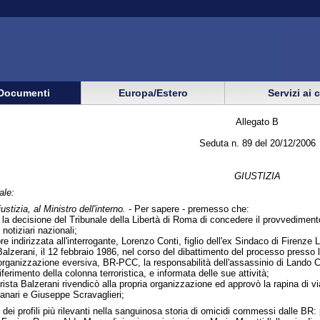
Documenti
Europa/Estero
Servizi ai 
Allegato B
Seduta n. 89 del 20/12/2006
GIUSTIZIA
ale:
ustizia, al Ministro dell'interno.
- Per sapere - premesso che:
 la decisione del Tribunale della Libertà di Roma di concedere il provvedimento
 notiziari nazionali;
re indirizzata all'interrogante, Lorenzo Conti, figlio dell'ex Sindaco di Firenz
Balzerani, il 12 febbraio 1986, nel corso del dibattimento del processo presso 
organizzazione eversiva, BR-PCC, la responsabilità dell'assassinio di Lando 
ferimento della colonna terroristica, e informata delle sue attività;
rista Balzerani rivendicò alla propria organizzazione ed approvò la rapina di vi
Lanari e Giuseppe Scravaglieri;
no dei profili più rilevanti nella sanguinosa storia di omicidi commessi dalle 