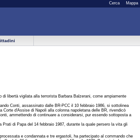
Cerca
Mappa
cittadini
 di libertà vigilata alla terrorista Barbara Balzerani, come ampiamente
e Lando Conti, assassinato dalle BR-PCC il 10 febbraio 1986, si sottolinea
la Corte d'Assise di Napoli alla colonna napoletana delle BR, rivendicò
Conti, ammettendo di continuare a considerarsi, pur essendo sottoposta a
a Prati di Papa del 14 febbraio 1987, durante la quale persero la vita gli
BR: processata e condannata e tre ergastoli, ha partecipato al commando che