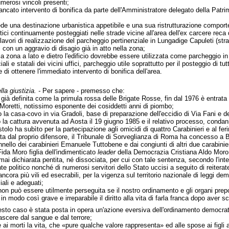
merosi vincoli presenti;
ancato intervento di bonifica da parte dell'Amministratore delegato della Patr
ede una destinazione urbanistica appetibile e una sua ristrutturazione comporte
ici continuamente posteggiati nelle strade vicine all'area dell'ex carcere reca d
lavori di realizzazione del parcheggio pertinenziale in Lungadige Capuleti (strada
con un aggravio di disagio già in atto nella zona;
, la zona a lato e dietro l'edificio dovrebbe essere utilizzata come parcheggio i
li e statali dei vicini uffici, parcheggio utile soprattutto per il posteggio di tut
e di ottenere l'immediato intervento di bonifica dell'area.
lla giustizia. -
Per sapere - premesso che:
già definita come la primula rossa delle Brigate Rosse, fin dal 1976 è entrata a
Moretti, notissimo esponente dei cosiddetti anni di piombo;
o la casa-covo in via Gradoli, base di preparazione dell'eccidio di Via Fani e 
la cattura avvenuta ad Aosta il 19 giugno 1985 e il relativo processo, condann
olo ha subìto per la partecipazione agli omicidi di quattro Carabinieri e al fer
ta dal proprio difensore, il Tribunale di Sorveglianza di Roma ha concesso a Ba
nnello dei carabinieri Emanuele Tuttobene e dai congiunti di altri due carabinieri
ida Moro figlia dell'indimenticato
leader
della Democrazia Cristiana Aldo Moro
mai dichiarata pentita, né dissociata, per cui con tale sentenza, secondo l'in
 politico nonché di numerosi servitori dello Stato uccisi a seguito di reiterat
cora più vili ed esecrabili, per la vigenza sul territorio nazionale di leggi dem
li e adeguati;
n può essere utilmente perseguita se il nostro ordinamento e gli organi preposti 
in modo così grave e irreparabile il diritto alla vita di farla franca dopo aver 
esto caso è stata posta in opera un'azione eversiva dell'ordinamento democratic
ascere dal sangue e dal terrore;
ai morti la vita, che «pure qualche valore rappresenta» ed alle spose ai figli agl