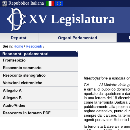
Repubblica Italiana
XV Legislatura
Menu
Vai
Menu
Vai
Deputati
Organi Parlamentari
al
al
di
di
Vai
Menu
menu
Sei in:
Home
\
Resoconti
\
ausilio
navigazione
al
di
di
Resoconti parlamentari
alla
principale
contenuto
navigazione
sezione
Frontespizio
navigazione
principale
...
Resoconto sommario
Resoconto stenografico
Interrogazione a risposta or
Votazioni elettroniche
GALLI. -
Al Ministro della gi
è ormai di pubblico dominio
Allegato A
riportato dai quotidiani e dai
in una lettera del 18 dicemb
Allegato B
come la terrorista Barbara 
Audio/Video
pubblicamente alla propria 
regime detentivo, punto di ri
Resoconto in formato PDF
sempre dal carcere, la terro
agenti portavalori Roberto 
la terrorista Balzerani è u