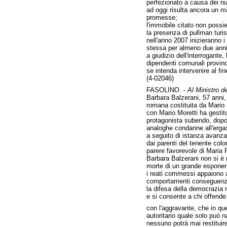
perfezionato a causa dei nu
ad oggi risulta ancora un m
promesse;
l'immobile citato non possi
la presenza di pullman turist
nell'anno 2007 inizieranno i 
stessa per almeno due anni 
a giudizio dell'interrogante
dipendenti comunali provincia
se intenda intervenire al fin
(4-02046)
FASOLINO. -
Al Ministro de
Barbara Balzerani, 57 anni, 
romana costituita da Mario 
con Mario Moretti ha gestit
protagonista subendo, dopo 
analoghe condanne all'ergast
a seguito di istanza avanza
dai parenti del tenente colo
parere favorevole di Maria F
Barbara Balzerani non si è 
morte di un grande esponente
i reati commessi appaiono an
comportamenti conseguenzia
la difesa della democrazia no
e si consente a chi offende 
con l'aggravante, che in qu
autoritario quale solo può n
nessuno potrà mai restituire 