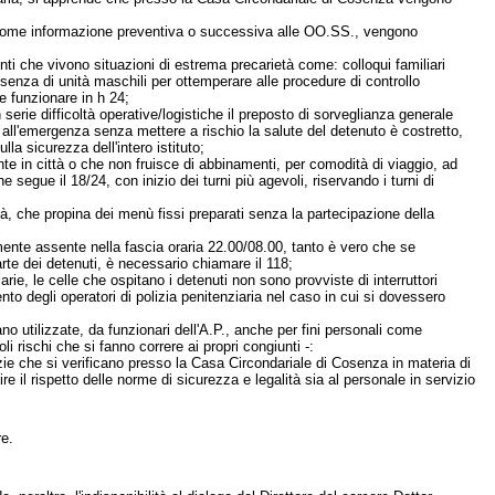
te come informazione preventiva o successiva alle OO.SS., vengono
enti che vivono situazioni di estrema precarietà come: colloqui familiari
enza di unità maschili per ottemperare alle procedure di controllo
be funzionare in h 24;
 serie difficoltà operative/logistiche il preposto di sorveglianza generale
all'emergenza senza mettere a rischio la salute del detenuto è costretto,
la sicurezza dell'intero istituto;
dente in città o che non fruisce di abbinamenti, per comodità di viaggio, ad
 segue il 18/24, con inizio dei turni più agevoli, riservando i turni di
tà, che propina dei menù fissi preparati senza la partecipazione della
nte assente nella fascia oraria 22.00/08.00, tanto è vero che se
te dei detenuti, è necessario chiamare il 118;
arie, le celle che ospitano i detenuti non sono provviste di interruttori
ento degli operatori di polizia penitenziaria nel caso in cui si dovessero
no utilizzate, da funzionari dell'A.P., anche per fini personali come
li rischi che si fanno correre ai propri congiunti -:
stizie che si verificano presso la Casa Circondariale di Cosenza in materia di
re il rispetto delle norme di sicurezza e legalità sia al personale in servizio
re.