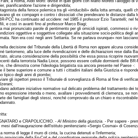
 Fani, a Roma, Aldo Moro: divise in quei giorni con Mario Moretti l'alloggio di vi
r, pianificandone l'azione e dirigendola;
rotagonista della feroce polemica tra gli «irriducibili» della lotta armata, quel
iavano gli ex compagni e contro i dissociati che prendevano le distanze dalla l
BR-PCC ha continuato ad uccidere: nel 1985 il professor Ezio Tarantelli; nel f
ili, e così in avanti fino al professor Marco Biagi;
ha mai pronunciato parole di pentimento per gli omicidi ispirati, commessi o ri
ondizioni oggettive e soggettive collegate alla situazione socio-politica degli
 armata. Non era così negli anni Settanta. Se ne parlava ovunque» non lascian
nella decisione del Tribunale della Libertà di Roma non appare alcuna considerazi
, né tantomeno, alla luce delle rivendicazioni e delle dichiarazioni rese dalla B
 Stato, alcuna considerazione della possibilità che essa possa ricoprire nuovamen
centi dalla terrorista Nadia Lioce, possono essere cellule dormienti delle BR-P
nze, che dimostra come l'ideologia brigatista sia ancora presente nel Paese -:
 il bene superiore e comune a tutti i cittadini italiani della Giustizia e rispon
o tipico degli anni di piombo;
are gli ispettori presso il Tribunale di sorveglianza di Roma al fine di verifica
lzerani;
dano adottare iniziative normative sul delicato problema del trattamento dei te
no espressione intenda o meno, avallare i provvedimenti di clemenza, se non so
parte dei famigliari degli stessi, nonché comprovato da un chiaro e riscontrab
ndannato.
itta:
GNATARO e CRAPOLICCHIO. -
Al Ministro della giustizia. -
Per sapere - pre
 mesi dall'inaugurazione dell'istituto penitenziario «Sergio Cosmai» di Cosen
a norma di legge il muro di cinta, la cucina detenuti e l'infermeria;
io provinciale della Fp-Cgil e del coordinatore regionale della polizia penite