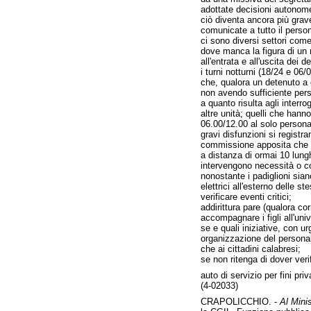
adottate decisioni autonome 
ciò diventa ancora più grav
comunicate a tutto il person
ci sono diversi settori come
dove manca la figura di un 
all'entrata e all'uscita dei 
i turni notturni (18/24 e 06
che, qualora un detenuto a 
non avendo sufficiente perso
a quanto risulta agli interro
altre unità; quelli che hanno
06.00/12.00 al solo personal
gravi disfunzioni si registr
commissione apposita che no
a distanza di ormai 10 lun
intervengono necessità o co
nonostante i padiglioni siano
elettrici all'esterno delle s
verificare eventi critici;
addirittura pare (qualora co
accompagnare i figli all'univ
se e quali iniziative, con ur
organizzazione del personale 
che ai cittadini calabresi;
se non ritenga di dover verif
auto di servizio per fini pri
(4-02033)
CRAPOLICCHIO. -
Al Minis