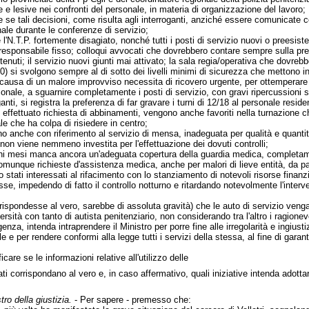
e lesive nei confronti del personale, in materia di organizzazione del lavoro;
e se tali decisioni, come risulta agli interroganti, anziché essere comunica
ale durante le conferenze di servizio;
 l'N.T.P. fortemente disagiato, nonché tutti i posti di servizio nuovi o preesist
responsabile fisso; colloqui avvocati che dovrebbero contare sempre sulla pres
detenuti; il servizio nuovi giunti mai attivato; la sala regia/operativa che dovreb
/00) si svolgono sempre al di sotto dei livelli minimi di sicurezza che mettono in
causa di un malore improvviso necessita di ricovero urgente, per ottemperare 
nale, a sguarnire completamente i posti di servizio, con gravi ripercussioni sul
ganti, si registra la preferenza di far gravare i turni di 12/18 al personale resi
 effettuato richiesta di abbinamenti, vengono anche favoriti nella turnazione che
e che ha colpa di risiedere in centro;
ano anche con riferimento al servizio di mensa, inadeguata per qualità e quanti
n viene nemmeno investita per l'effettuazione dei dovuti controlli;
ghi mesi manca ancora un'adeguata copertura della guardia medica, completame
munque richieste d'assistenza medica, anche per malori di lieve entità, da par
 stati interessati al rifacimento con lo stanziamento di notevoli risorse finanzi
tesse, impedendo di fatto il controllo notturno e ritardando notevolmente l'interv
rrispondesse al vero, sarebbe di assoluta gravità) che le auto di servizio venga
ersità con tanto di autista penitenziario, non considerando tra l'altro i ragionevo
genza, intenda intraprendere il Ministro per porre fine alle irregolarità e ingiu
e per rendere conformi alla legge tutti i servizi della stessa, al fine di garanti
icare se le informazioni relative all'utilizzo delle
vati corrispondano al vero e, in caso affermativo, quali iniziative intenda adotta
tro della giustizia.
- Per sapere - premesso che: