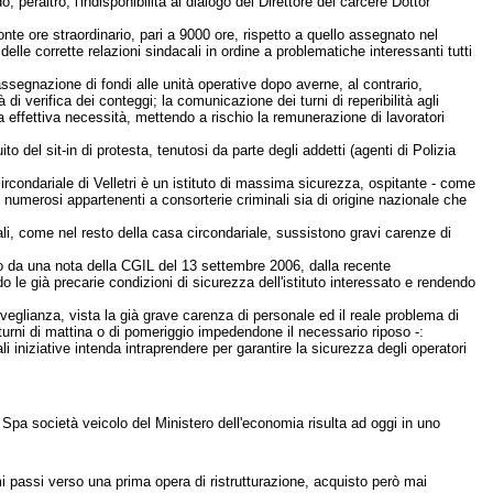
peraltro, l'indisponibilità al dialogo del Direttore del carcere Dottor
nte ore straordinario, pari a 9000 ore, rispetto a quello assegnato nel
delle corrette relazioni sindacali in ordine a problematiche interessanti tutti
assegnazione di fondi alle unità operative dopo averne, al contrario,
di verifica dei conteggi; la comunicazione dei turni di reperibilità agli
a effettiva necessità, mettendo a rischio la remunerazione di lavoratori
del sit-in di protesta, tenutosi da parte degli addetti (agenti di Polizia
circondariale di Velletri è un istituto di massima sicurezza, ospitante - come
numerosi appartenenti a consorterie criminali sia di origine nazionale che
ali, come nel resto della casa circondariale, sussistono gravi carenze di
to da una nota della CGIL del 13 settembre 2006, dalla recente
 le già precarie condizioni di sicurezza dell'istituto interessato e rendendo
rveglianza, vista la già grave carenza di personale ed il reale problema di
n turni di mattina o di pomeriggio impedendone il necessario riposo -:
i iniziative intenda intraprendere per garantire la sicurezza degli operatori
 Spa società veicolo del Ministero dell'economia risulta ad oggi in uno
 passi verso una prima opera di ristrutturazione, acquisto però mai