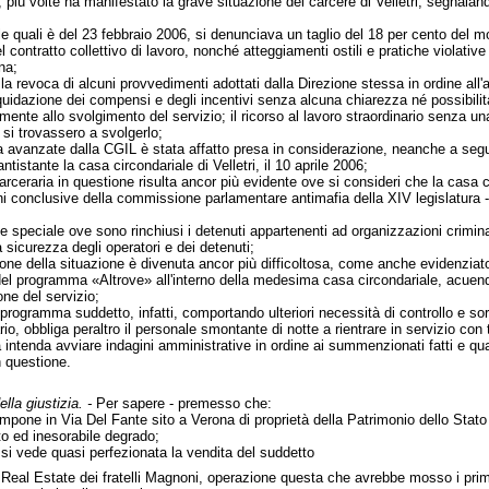
più volte ha manifestato la grave situazione del carcere di Velletri, segnalando, 
le quali è del 23 febbraio 2006, si denunciava un taglio del 18 per cento del mo
 contratto collettivo di lavoro, nonché atteggiamenti ostili e pratiche violative 
ena;
 la revoca di alcuni provvedimenti adottati dalla Direzione stessa in ordine all'
liquidazione dei compensi e degli incentivi senza alcuna chiarezza né possibilità 
ente allo svolgimento del servizio; il ricorso al lavoro straordinario senza un
 si trovassero a svolgerlo;
avanzate dalla CGIL è stata affatto presa in considerazione, neanche a seguito 
ntistante la casa circondariale di Velletri, il 10 aprile 2006;
carceraria in questione risulta ancor più evidente ove si consideri che la casa 
i conclusive della commissione parlamentare antimafia della XIV legislatura - 
e speciale ove sono rinchiusi i detenuti appartenenti ad organizzazioni crimin
sicurezza degli operatori e dei detenuti;
stione della situazione è divenuta ancor più difficoltosa, come anche evidenzia
del programma «Altrove» all'interno della medesima casa circondariale, acuendo
one del servizio;
 programma suddetto, infatti, comportando ulteriori necessità di controllo e so
ario, obbliga peraltro il personale smontante di notte a rientrare in servizio co
ia intenda avviare indagini amministrative in ordine ai summenzionati fatti e qual
n questione.
lla giustizia. -
Per sapere - premesso che:
ampone in Via Del Fante sito a Verona di proprietà della Patrimonio dello Stato
to ed inesorabile degrado;
i vede quasi perfezionata la vendita del suddetto
Real Estate dei fratelli Magnoni, operazione questa che avrebbe mosso i primi