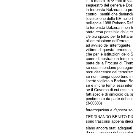
il 16 marzo 1978 rapì in via
sequestro del generale Dozie
la terrorista Balzerani fu p
contro i pentiti che denunc
l'evoluzione delle BR nelle 
nell'aprile 1988 Roberto Raff
la terrorista Balzerani non 
stata resa possibile dalle c
c'è più spazio per la lotta
all'ammissione dell'errore;
ad avviso dell'interrogante, 
vittime di questa terrorista
che per le istituzioni dello
come dimostrato in tempi re
parte della Procura di Fire
se essi intendano perseguire
recrudescenze del terrorism
se non ritenga opportuno invi
libertà vigilata a Barbara Ba
se e in che tempi essi inten
se il Governo di cui essi so
fattispecie di omicidio da 
pentimento da parte del co
(3-00503)
Interrogazioni a risposta scr
FERDINANDO BENITO PI
sono trascorsi appena dieci
siano ancora stati adeguati 
da una missiva del segretar