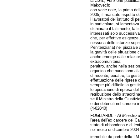
la CGIL, Funzione pubblica, 
Makovech;
con varie note, la prima del
2005, il mancato rispetto del
i lavoratori dell'istituto di p
in particolare, si lamentava
dichiarato il fallimento; la 
interessati solo successivam
che, per effettive esigenze,
nessuna delle istanze sopra 
Penitenziaria) nel piazzale a
la gravità delle situazione 
anche emerge dalle relazion
extracomunitaria;
peraltro, anche nella sezion
organico che nuocciono alla 
di recente, peraltro, la ge
effettuazione delle riprese 
sempre più difficile la gesti
le operazione di ripresa del
retribuzione dello straordin
se il Ministro della Giustiz
e dei detenuti nel carcere i
(4-02040)
FOGLIARDI. -
Al Ministro de
l'area dell'ex carcere del C
stato di abbandono e di len
nel mese di dicembre 2004 s
immobile da parte della LM 