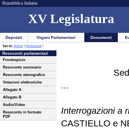
Repubblica Italiana
XV Legislatura
Menu
Vai
Menu
Vai
Deputati
Organi Parlamentari
Documenti
Eu
al
al
di
di
Vai
Menu
menu
Sei in:
Home
\
Resoconti
\
ausilio
navigazione
al
di
di
Resoconti parlamentari
alla
principale
contenuto
navigazione
sezione
Frontespizio
navigazione
principale
Resoconto sommario
Sed
Resoconto stenografico
Votazioni elettroniche
...
Allegato A
Allegato B
Audio/Video
Interrogazioni a r
Resoconto in formato
PDF
CASTIELLO e N