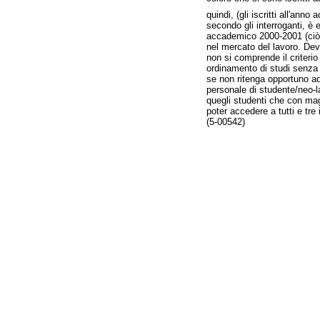
quindi, (gli iscritti all'an
secondo gli interroganti, è 
accademico 2000-2001 (ciò e
nel mercato del lavoro. Devo
non si comprende il criterio
ordinamento di studi senza 
se non ritenga opportuno ado
personale di studente/neo-la
quegli studenti che con mag
poter accedere a tutti e tre
(5-00542)
Fine
Vai
al
contenuto
menu
di
navigazione
principale