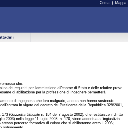
Cerca
Mappa
cittadini
 premesso che:
ina dei requisiti per l'ammissione all'esame di Stato e delle relative prove
 l'esame di abilitazione per la professione di ingegnere permetterà
ordinamento di ingegneria che loro malgrado, ancora non hanno sostenuto
dell'entrata in vigore del decreto del Presidente della Repubblica 328/2001,
 173 (
Gazzetta Ufficiale
n. 184 del 7 agosto 2002), che restituisce il diritto
lio 2003) nella legge 11 luglio 2003, n. 170, viene accentuata l'ingiustizia
 stesso percorso formativo di coloro che si abiliteranno entro il 2006;
hio ordinamento,