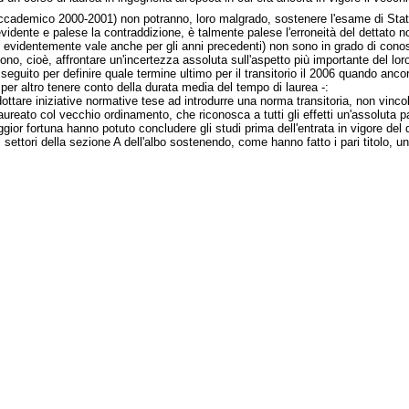
no accademico 2000-2001) non potranno, loro malgrado, sostenere l'esame di Sta
evidente e palese la contraddizione, è talmente palese l'erroneità del dettato nor
videntemente vale anche per gli anni precedenti) non sono in grado di conoscer
no, cioè, affrontare un'incertezza assoluta sull'aspetto più importante del loro 
 seguito per definire quale termine ultimo per il transitorio il 2006 quando ancor
per altro tenere conto della durata media del tempo di laurea -:
ttare iniziative normative tese ad introdurre una norma transitoria, non vinco
ureato col vecchio ordinamento, che riconosca a tutti gli effetti un'assoluta par
gior fortuna hanno potuto concludere gli studi prima dell'entrata in vigore del
 i settori della sezione A dell'albo sostenendo, come hanno fatto i pari titolo, 