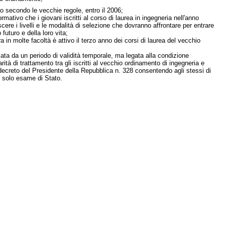
to secondo le vecchie regole, entro il 2006;
mativo che i giovani iscritti al corso di laurea in ingegneria nell'anno
e i livelli e le modalità di selezione che dovranno affrontare per entrare
futuro e della loro vita;
a in molte facoltà è attivo il terzo anno dei corsi di laurea del vecchio
lata da un periodo di validità temporale, ma legata alla condizione
ità di trattamento tra gli iscritti al vecchio ordinamento di ingegneria e
 decreto del Presidente della Repubblica n. 328 consentendo agli stessi di
un solo esame di Stato.