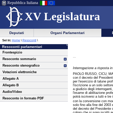
Repubblica Italiana
XV Legislatura
Menu
Vai
Menu
Vai
Deputati
Organi Parlamentari
al
al
di
di
Vai
Menu
menu
Sei in:
Home
\
Resoconti
\
ausilio
navigazione
al
di
di
Resoconti parlamentari
alla
principale
contenuto
navigazione
sezione
Frontespizio
navigazione
principale
...
Resoconto sommario
Resoconto stenografico
Interrogazione a risposta 
Votazioni elettroniche
PAOLO RUSSO, CICU, MA
con il decreto del President
Allegato A
per l'esercizio di talune pr
l'iscrizione a un solo settor
Allegato B
a giudizio degli interrogant
Audio/Video
l'esame di abilitazione pro
potrà iscriversi a tutti e tre
Resoconto in formato PDF
con la conversione con modi
solo fino alla fine del 2003
del decreto del Presidente d
coloro che si sono iscritti 