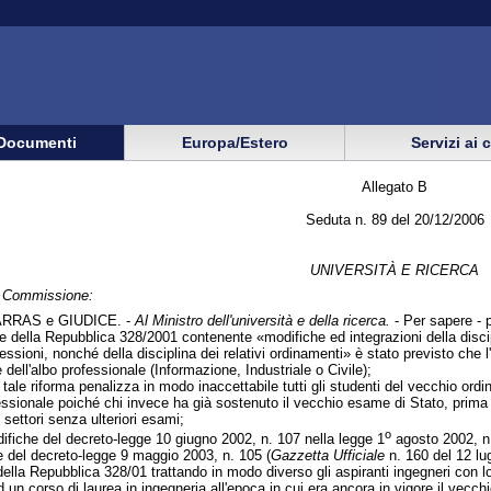
Documenti
Europa/Estero
Servizi ai 
Allegato B
Seduta n. 89 del 20/12/2006
UNIVERSITÀ E RICERCA
in Commissione:
RRAS e GIUDICE. -
Al Ministro dell'università e della ricerca.
- Per sapere -
e della Repubblica 328/2001 contenente «modifiche ed integrazioni della discipl
ofessioni, nonché della disciplina dei relativi ordinamenti» è stato previsto che
e dell'albo professionale (Informazione, Industriale o Civile);
i, tale riforma penalizza in modo inaccettabile tutti gli studenti del vecchio 
fessionale poiché chi invece ha già sostenuto il vecchio esame di Stato, prima 
 i settori senza ulteriori esami;
o
fiche del decreto-legge 10 giugno 2002, n. 107 nella legge 1
agosto 2002, n.
 e del decreto-legge 9 maggio 2003, n. 105 (
Gazzetta Ufficiale
n. 160 del 12 lug
ella Repubblica 328/01 trattando in modo diverso gli aspiranti ingegneri con lo
ad un corso di laurea in ingegneria all'epoca in cui era ancora in vigore il vecc