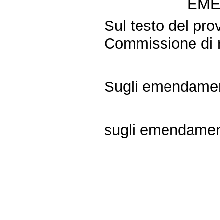
EME
Sul testo del pro
Commissione di 
Sugli emendamen
sugli emendamenti
Fine
Vai
al
contenuto
menu
di
navigazione
principale