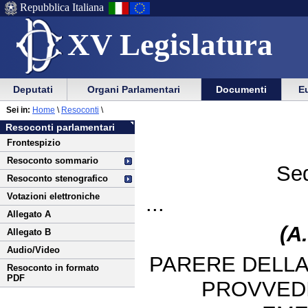
Repubblica Italiana
XV Legislatura
Menu
Vai
Menu
Vai
Deputati
Organi Parlamentari
Documenti
Eu
al
al
di
di
Vai
Menu
menu
Sei in:
Home
\
Resoconti
\
ausilio
navigazione
al
di
di
Resoconti parlamentari
alla
principale
contenuto
navigazione
sezione
Frontespizio
navigazione
principale
Resoconto sommario
Sed
Resoconto stenografico
Votazioni elettroniche
...
Allegato A
(A
Allegato B
Audio/Video
PARERE DELLA
Resoconto in formato
PDF
PROVVED