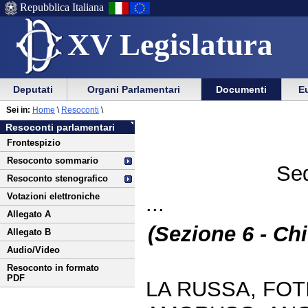
Repubblica Italiana
XV Legislatura
Menu
Vai
Menu
Vai
Deputati
Organi Parlamentari
Documenti
Eu
al
al
di
di
Vai
Menu
menu
Sei in:
Home
\
Resoconti
\
ausilio
navigazione
al
di
di
Resoconti parlamentari
alla
principale
contenuto
navigazione
sezione
Frontespizio
navigazione
principale
Resoconto sommario
Sed
Resoconto stenografico
Votazioni elettroniche
...
Allegato A
(Sezione 6 - Chi
Allegato B
Audio/Video
Resoconto in formato
PDF
LA RUSSA, FOT