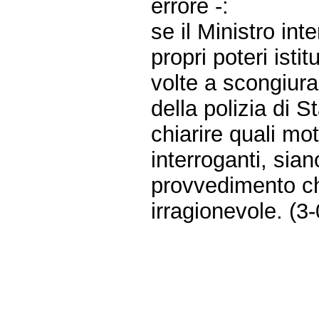
errore -:
se il Ministro int
propri poteri isti
volte a scongiurar
della polizia di 
chiarire quali mot
interroganti, sia
provvedimento c
irragionevole. (3
Fine
Vai
al
contenuto
menu
di
navigazione