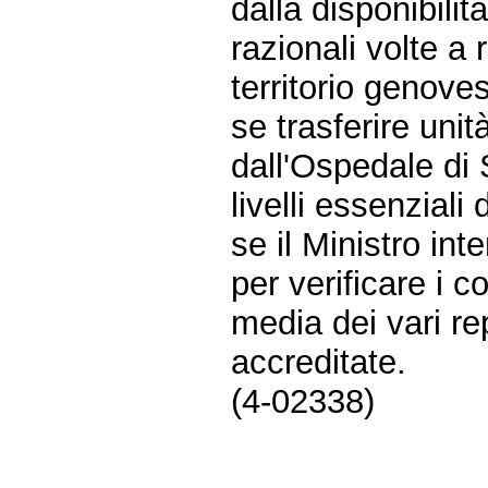
dalla disponibilit
razionali volte a r
territorio genoves
se trasferire uni
dall'Ospedale di 
livelli essenziali
se il Ministro int
per verificare i c
media dei vari rep
accreditate.
(4-02338)
Fine
Vai