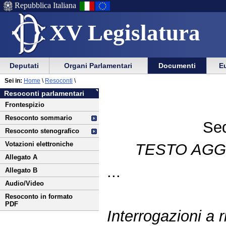
Repubblica Italiana
XV Legislatura
Menu
Vai
Menu
Vai
Deputati
Organi Parlamentari
Documenti
Eu
al
al
di
di
Vai
Menu
menu
Sei in:
Home
\
Resoconti
\
ausilio
navigazione
al
di
di
Resoconti parlamentari
alla
principale
contenuto
navigazione
sezione
Frontespizio
navigazione
principale
Resoconto sommario
Sed
Resoconto stenografico
Votazioni elettroniche
TESTO AGG
Allegato A
...
Allegato B
Audio/Video
Resoconto in formato
PDF
Interrogazioni a r