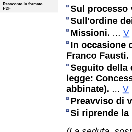
Resoconto in formato
Sul processo 
PDF
Sull'ordine dei
Missioni.
...
V
In occasione 
Franco Fausti.
Seguito della 
legge: Concessi
abbinate).
...
V
Preavviso di v
Si riprende la
(La seduta, sosp