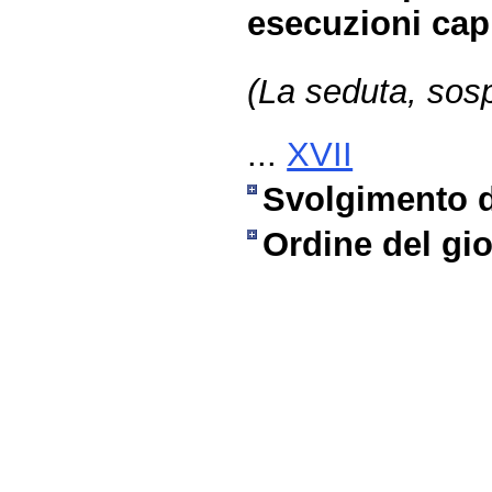
esecuzioni capi
(La seduta, sosp
...
XVII
Svolgimento di
Ordine del gi
Fine
Vai
al
contenuto
menu
di
navigazione
principale