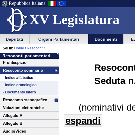
Repubblica Italiana
XV Legislatura
Menu
Vai
Menu
Vai
Deputati
Organi Parlamentari
Documenti
Eu
al
al
di
di
Vai
Menu
menu
Sei in:
Home
\
Resoconti
\
ausilio
navigazione
al
di
di
Resoconti parlamentari
alla
principale
contenuto
navigazione
sezione
Frontespizio
navigazione
principale
Resocont
Resoconto sommario
Seduta n.
Indice alfabetico
Indice cronologico
Documento intero
Resoconto stenografico
(nominativi de
Votazioni elettroniche
Allegato A
espandi
Allegato B
Audio/Video