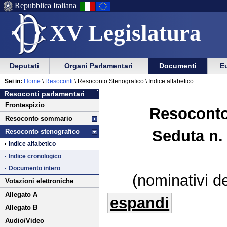
Repubblica Italiana
XV Legislatura
Menu
Vai
Menu
Vai
Deputati
Organi Parlamentari
Documenti
Eu
al
al
di
di
Vai
Menu
menu
Sei in:
Home
\
Resoconti
\ Resoconto Stenografico \ Indice alfabetico
ausilio
navigazione
al
di
di
Resoconti parlamentari
alla
principale
contenuto
navigazione
sezione
Frontespizio
navigazione
principale
Resoconto
Resoconto sommario
Seduta n. 
Resoconto stenografico
Indice alfabetico
Indice cronologico
Documento intero
(nominativi de
Votazioni elettroniche
Allegato A
espandi
Allegato B
Audio/Video