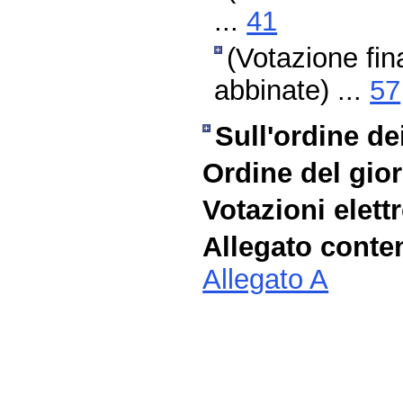
...
41
(Votazione fin
abbinate) ...
57
Sull'ordine dei
Ordine del gio
Votazioni elett
Allegato conte
Allegato A
Fine
Vai
al
contenuto
menu
di