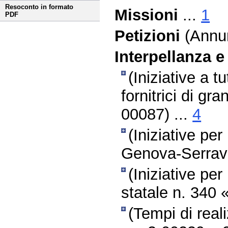
Resoconto in formato
Missioni
...
1
PDF
Petizioni
(Annun
Interpellanza e
(Iniziative a 
fornitrici di gr
00087) ...
4
(Iniziative pe
Genova-Serraval
(Iniziative per
statale n. 340 
(Tempi di real