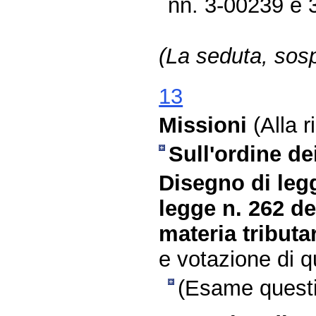
nn. 3-00239 e 
(La seduta, sosp
13
Missioni
(Alla r
Sull'ordine dei
Disegno di leg
legge n. 262 de
materia tributar
e votazione di qu
(Esame questio