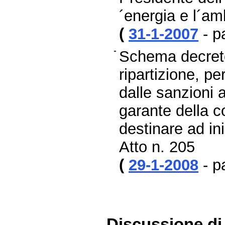
´energia e l´a
(
31-1-2007
- p
Schema decreto
ripartizione, p
dalle sanzioni a
garante della 
destinare ad in
Atto n. 205
(
29-1-2008
- p
Discussione di 