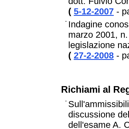
dott. Fulvio Con
(
5-12-2007
- p
Indagine conosc
marzo 2001, n. 
legislazione na
(
27-2-2008
- p
Richiami al R
Sull'ammissibil
discussione del
dell'esame A. 