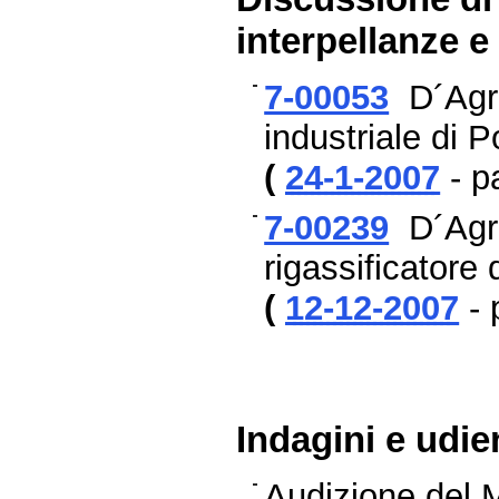
interpellanze e
7-00053
D´Agrò 
industriale di 
(
24-1-2007
- p
7-00239
D´Agrò
rigassificatore 
(
12-12-2007
- 
Indagini e udie
Audizione del M