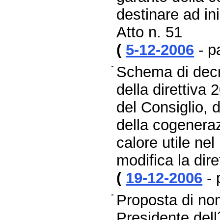
destinare ad in
Atto n. 51
(
5-12-2006
- p
Schema di decre
della direttiva
del Consiglio, 
della cogenera
calore utile ne
modifica la dir
(
19-12-2006
- 
Proposta di no
Presidente dell