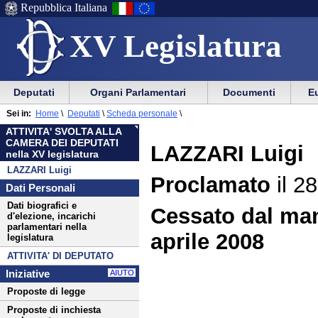
Repubblica Italiana
XV Legislatura
Menu
Vai
Menu
Vai
Deputati
Organi Parlamentari
Documenti
Eu
al
al
di
di
Menu
menu
Sei in:
Home
\
Deputati
\
Scheda personale
\
ausilio
navigazione
di
di
ATTIVITA' SVOLTA ALLA
alla
principale
navigazione
sezione
CAMERA DEI DEPUTATI
LAZZARI Luigi
navigazione
principale
nella XV legislatura
LAZZARI Luigi
Proclamato
il 28
Dati Personali
Dati biografici e
Cessato dal man
d'elezione, incarichi
parlamentari nella
aprile 2008
legislatura
ATTIVITA' DI DEPUTATO
Iniziative
AIUTO
Proposte di legge
Proposte di inchiesta