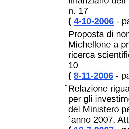
finanziario del
n. 17
(
4-10-2006
- p
Proposta di no
Michellone a pr
ricerca scienti
10
(
8-11-2006
- p
Relazione rigua
per gli investim
del Ministero per
´anno 2007. Att