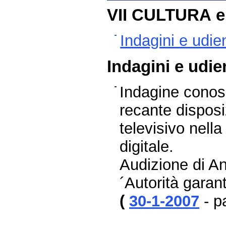
VII CULTURA 
Indagini e udie
Indagini e udie
Indagine conosc
recante disposiz
televisivo nella
digitale.
Audizione di An
´Autorità garan
(
30-1-2007
- p