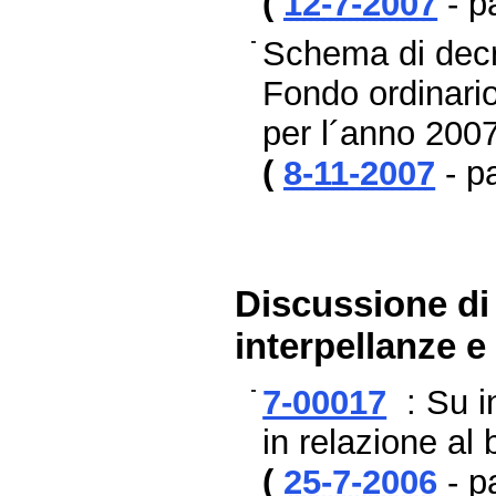
(
12-7-2007
- p
Schema di decre
Fondo ordinario 
per l´anno 2007
(
8-11-2007
- p
Discussione di 
interpellanze e
7-00017
: Su in
in relazione al
(
25-7-2006
- p