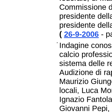
Commissione d´
presidente del
presidente de
(
26-9-2006
- p
Indagine conosc
calcio professio
sistema delle re
Audizione di rap
Maurizio Giungo
locali, Luca Mo
Ignazio Fantola
Giovanni Pepi,