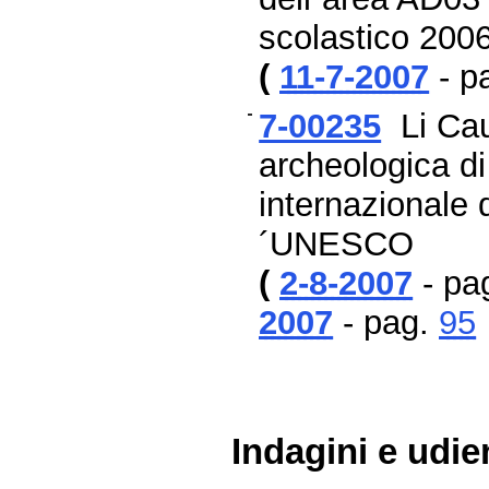
scolastico 200
(
11-7-2007
- p
7-00235
Li Cau
archeologica di
internazionale 
´UNESCO
(
2-8-2007
- pa
2007
- pag.
95
Indagini e udie