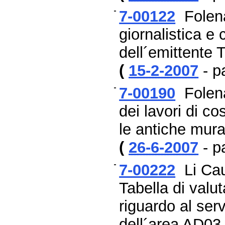
7-00122
Folena:
giornalistica e 
dell´emittente 
(
15-2-2007
- p
7-00190
Folena:
dei lavori di c
le antiche mur
(
26-6-2007
- p
7-00222
Li Cau
Tabella di valut
riguardo al ser
dell´area AD03 