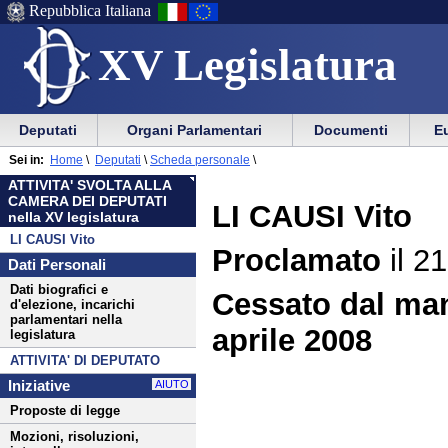
Repubblica Italiana
XV Legislatura
Menu
Vai
Menu
Vai
Deputati
Organi Parlamentari
Documenti
Eu
al
al
di
di
Menu
menu
Sei in:
Home
\
Deputati
\
Scheda personale
\
ausilio
navigazione
di
di
ATTIVITA' SVOLTA ALLA
alla
principale
navigazione
sezione
CAMERA DEI DEPUTATI
LI CAUSI Vito
navigazione
principale
nella XV legislatura
LI CAUSI Vito
Proclamato
il 21
Dati Personali
Dati biografici e
Cessato dal man
d'elezione, incarichi
parlamentari nella
aprile 2008
legislatura
ATTIVITA' DI DEPUTATO
Iniziative
AIUTO
Proposte di legge
Mozioni, risoluzioni,