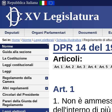
Repubblica Italiana
XV Legislatura
Menu
Vai
Menu
Vai
Deputati
Organi Parlamentari
Documenti
Eu
al
al
di
di
Vai
Menu
menu
Sei in:
Home
\
Norme
\
Leggi elettorali
\
Scheda illustrativa
\
Regolamento di attua
ausilio
navigazione
Norme
al
di
di
DPR 14 del 1
Norme
alla
principale
contenuto
navigazione
sezione
Guida alla sezione
navigazione
principale
Articoli:
La Costituzione
Leggi costituzionali
Art. 1
Art. 2
Art. 3
Art. 4
Art. 5
A
Leggi
Regolamento della
Camera
Art. 1
Altri regolamenti
Circolari del Presidente
1. Non è ammesso
Pareri della Giunta del
Regolamento
dell'interno di p
Leggi elettorali