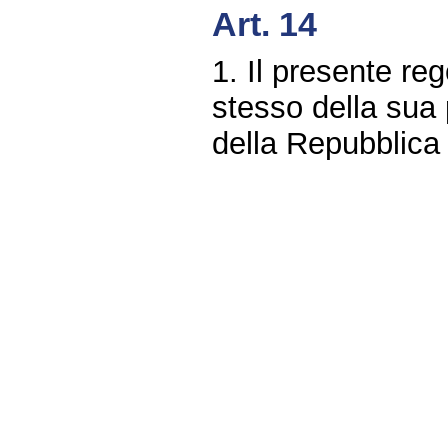
Art. 14
1. Il presente re
stesso della sua 
della Repubblica 
Fine
Vai
al
contenuto
menu
di
navigazione
principale