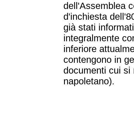
dell'Assemblea c
d'inchiesta dell
già stati informa
integralmente cons
inferiore attualme
contengono in ge
documenti cui si 
napoletano).
Fine
Vai
al
contenuto
menu
di
navigazione
principale