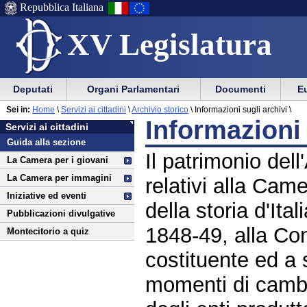
Repubblica Italiana
XV Legislatura
Menu
Vai
Menu
Vai
Deputati
Organi Parlamentari
Documenti
Eu
al
al
di
di
Vai
Menu
menu
Sei in:
Home
\
Servizi ai cittadini
\
Archivio storico
\
Informazioni sugli archivi \
ausilio
navigazione
Servizi
al
di
di
Informazioni 
Servizi ai cittadini
alla
principale
ai
contenuto
navigazione
sezione
Guida alla sezione
navigazione
principale
cittadini
Il patrimonio del
La Camera per i giovani
La Camera per immagini
relativi alla Came
Iniziative ed eventi
della storia d'Ita
Pubblicazioni divulgative
1848-49, alla Co
Montecitorio a quiz
costituente ed a s
momenti di cambia