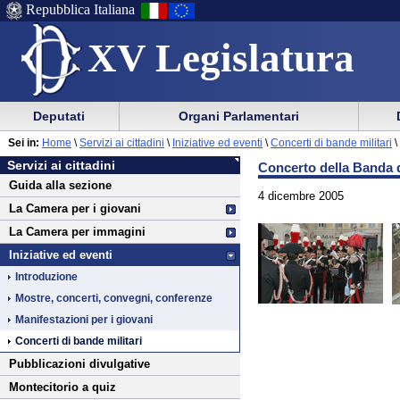
Repubblica Italiana
XV Legislatura
Menu
Vai
Menu
Vai
Deputati
Organi Parlamentari
al
al
di
di
Vai
Menu
menu
Sei in:
Home
\
Servizi ai cittadini
\
Iniziative ed eventi
\
Concerti di bande militari
\
ausilio
navigazione
Servizi
al
di
di
Servizi ai cittadini
Concerto della Banda d
alla
principale
ai
contenuto
navigazione
sezione
Guida alla sezione
navigazione
principale
cittadini
4 dicembre 2005
La Camera per i giovani
La Camera per immagini
Iniziative ed eventi
Introduzione
Mostre, concerti, convegni, conferenze
Manifestazioni per i giovani
Concerti di bande militari
Pubblicazioni divulgative
Montecitorio a quiz