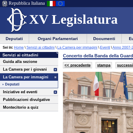
Repubblica Italiana
XV Legislatura
Menu
Vai
Menu
Vai
Deputati
Organi Parlamentari
Documenti
Eu
al
al
di
di
Vai
Menu
menu
Sei in:
Home
\
Servizi ai cittadini
\
La Camera per immagini
\
Eventi
\
Anno 2007-
ausilio
navigazione
Servizi
al
di
di
Servizi ai cittadini
Concerto della Banda della Guardi
alla
principale
ai
contenuto
navigazione
sezione
Guida alla sezione
navigazione
principale
cittadini
<< precedente
stampa
success
La Camera per i giovani
La Camera per immagini
Deputati
Iniziative ed eventi
Pubblicazioni divulgative
Montecitorio a quiz