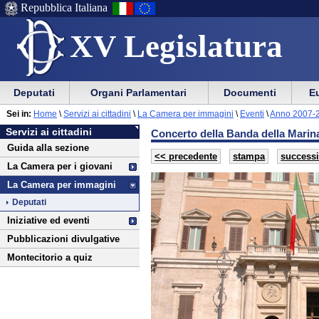
Repubblica Italiana
XV Legislatura
Menu
Vai
Menu
Vai
Deputati
Organi Parlamentari
Documenti
Eu
al
al
di
di
Vai
Menu
menu
Sei in:
Home
\
Servizi ai cittadini
\
La Camera per immagini
\
Eventi
\
Anno 2007-
ausilio
navigazione
Servizi
al
di
di
Servizi ai cittadini
Concerto della Banda della Marina
alla
principale
ai
contenuto
navigazione
sezione
Guida alla sezione
navigazione
principale
cittadini
<< precedente
stampa
success
La Camera per i giovani
La Camera per immagini
Deputati
Iniziative ed eventi
Pubblicazioni divulgative
Montecitorio a quiz