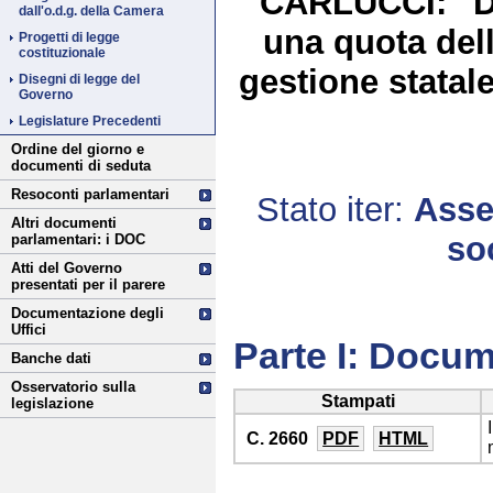
CARLUCCI: "Di
dall'o.d.g. della Camera
una quota dell
Progetti di legge
costituzionale
gestione statal
Disegni di legge del
Governo
Legislature Precedenti
Ordine del giorno e
documenti di seduta
Resoconti parlamentari
Stato iter:
Asse
Altri documenti
so
parlamentari: i DOC
Atti del Governo
presentati per il parere
Documentazione degli
Uffici
Parte I: Docum
Banche dati
Osservatorio sulla
Stampati
legislazione
C. 2660
PDF
HTML