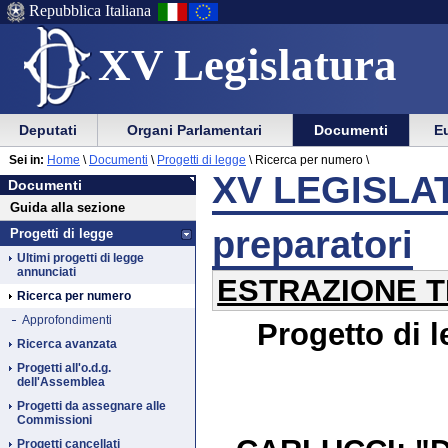
Repubblica Italiana
XV Legislatura
Menu
Vai
Menu
Vai
Deputati
Organi Parlamentari
Documenti
Eu
al
al
di
di
Vai
Menu
menu
Sei in:
Home
\
Documenti
\
Progetti di legge
\
Ricerca per numero \
ausilio
navigazione
Documenti
al
di
di
XV LEGISLAT
Documenti
alla
principale
contenuto
navigazione
sezione
Guida alla sezione
navigazione
principale
preparatori
Progetti di legge
Ultimi progetti di legge
annunciati
ESTRAZIONE T
Ricerca per numero
Approfondimenti
Progetto di 
Ricerca avanzata
Progetti all'o.d.g.
dell'Assemblea
Progetti da assegnare alle
Commissioni
Progetti cancellati