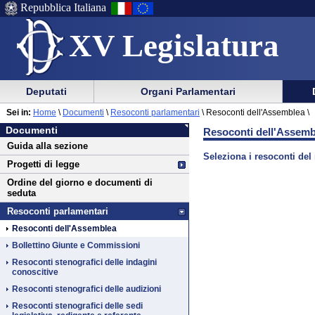
Repubblica Italiana
XV Legislatura
Menu
Vai
Menu
Vai
Deputati
Organi Parlamentari
al
al
di
di
Vai
Menu
menu
Sei in:
Home
\
Documenti
\
Resoconti parlamentari
\
Resoconti dell'Assemblea \
ausilio
navigazione
Documenti
al
di
di
Documenti
Resoconti dell'Assemb
alla
principale
contenuto
navigazione
sezione
Guida alla sezione
navigazione
principale
Seleziona i resoconti del
Progetti di legge
Ordine del giorno e documenti di
seduta
Resoconti parlamentari
Resoconti dell'Assemblea
Bollettino Giunte e Commissioni
Resoconti stenografici delle indagini
conoscitive
Resoconti stenografici delle audizioni
Resoconti stenografici delle sedi