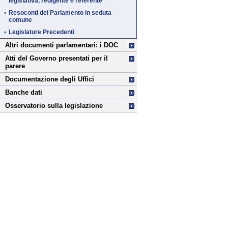
legislativa, redigente e referente
Resoconti del Parlamento in seduta
comune
Legislature Precedenti
Altri documenti parlamentari: i DOC
Atti del Governo presentati per il
parere
Documentazione degli Uffici
Banche dati
Osservatorio sulla legislazione
Fine
Vai
al
contenuto
menu
di
navigazione
principale