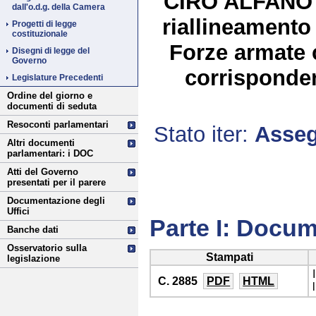
CIRO ALFANO ed
dall'o.d.g. della Camera
riallineamento 
Progetti di legge
costituzionale
Forze armate 
Disegni di legge del
Governo
corrisponden
Legislature Precedenti
Ordine del giorno e
documenti di seduta
Resoconti parlamentari
Stato iter:
Asseg
Altri documenti
parlamentari: i DOC
Atti del Governo
presentati per il parere
Documentazione degli
Uffici
Parte I: Docum
Banche dati
Osservatorio sulla
Stampati
legislazione
C. 2885
PDF
HTML