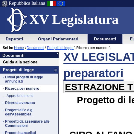
Repubblica Italiana
XV Legislatura
Menu
Vai
Menu
Vai
Deputati
Organi Parlamentari
Documenti
Eu
al
al
di
di
Vai
Menu
menu
Sei in:
Home
\
Documenti
\
Progetti di legge
\
Ricerca per numero \
ausilio
navigazione
Documenti
al
di
di
XV LEGISLAT
Documenti
alla
principale
contenuto
navigazione
sezione
Guida alla sezione
navigazione
principale
preparatori
Progetti di legge
Ultimi progetti di legge
annunciati
ESTRAZIONE T
Ricerca per numero
Approfondimenti
Progetto di 
Ricerca avanzata
Progetti all'o.d.g.
dell'Assemblea
Progetti da assegnare alle
Commissioni
Progetti cancellati