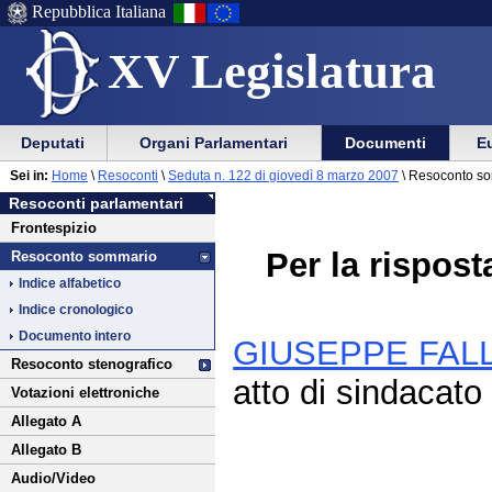
Repubblica Italiana
XV Legislatura
Menu
Vai
Menu
Vai
Deputati
Organi Parlamentari
Documenti
Eu
al
al
di
di
Vai
Menu
menu
Sei in:
Home
\
Resoconti
\
Seduta n. 122 di giovedì 8 marzo 2007
\ Resoconto s
ausilio
navigazione
al
di
di
Resoconti parlamentari
alla
principale
contenuto
navigazione
sezione
Frontespizio
navigazione
principale
Per la rispos
Resoconto sommario
Indice alfabetico
Indice cronologico
Documento intero
GIUSEPPE FAL
Resoconto stenografico
atto di sindacato 
Votazioni elettroniche
Allegato A
Allegato B
Audio/Video