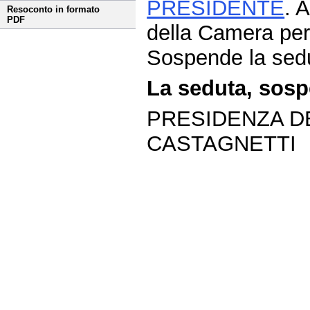
PRESIDENTE
. 
Resoconto in formato
PDF
della Camera per
Sospende la sedut
La seduta, sospe
PRESIDENZA D
CASTAGNETTI
Fine
Vai
al
contenuto
menu
di
navigazione