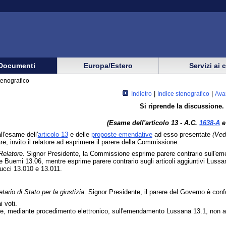
Documenti
Europa/Estero
Servizi ai 
tenografico
|
|
Indietro
Indice stenografico
Ava
Si riprende la discussione.
(Esame dell'articolo 13 - A.C.
1638-A
e
l'esame dell'
articolo 13
e delle
proposte emendative
ad esso presentate
(Ved
e, invito il relatore ad esprimere il parere della Commissione.
Relatore
. Signor Presidente, la Commissione esprime parere contrario sull'emend
e Buemi 13.06, mentre esprime parere contrario sugli articoli aggiuntivi Lussan
lducci 13.010 e 13.011.
tario di Stato per la giustizia
. Signor Presidente, il parere del Governo è conf
 voti.
le, mediante procedimento elettronico, sull'emendamento Lussana 13.1, non 