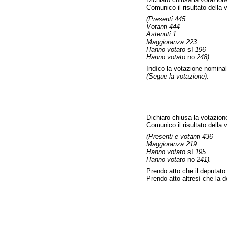
Comunico il risultato della
(Presenti 445
Votanti 444
Astenuti 1
Maggioranza 223
Hanno votato
sì
196
Hanno votato
no
248).
Indìco la votazione nominal
(Segue la votazione).
Dichiaro chiusa la votazion
Comunico il risultato della
(Presenti e votanti 436
Maggioranza 219
Hanno votato
sì
195
Hanno votato
no
241).
Prendo atto che il deputato
Prendo atto altresì che la de