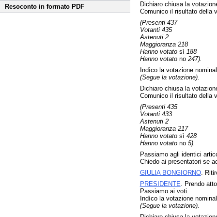
Dichiaro chiusa la votazion
Resoconto in formato PDF
Comunico il risultato della
(Presenti 437
Votanti 435
Astenuti 2
Maggioranza 218
Hanno votato
sì
188
Hanno votato
no
247).
Indìco la votazione nominal
(Segue la votazione).
Dichiaro chiusa la votazion
Comunico il risultato della
(Presenti 435
Votanti 433
Astenuti 2
Maggioranza 217
Hanno votato
sì
428
Hanno votato
no
5).
Passiamo agli identici arti
Chiedo ai presentatori se acc
GIULIA BONGIORNO
. Riti
PRESIDENTE
. Prendo atto
Passiamo ai voti.
Indìco la votazione nominal
(Segue la votazione).
Dichiaro chiusa la votazion