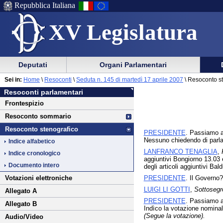
Repubblica Italiana
XV Legislatura
Menu
Vai
Menu
Vai
Deputati
Organi Parlamentari
al
al
di
di
Vai
Menu
menu
Sei in:
Home
\
Resoconti
\
Seduta n. 145 di martedì 17 aprile 2007
\ Resoconto s
ausilio
navigazione
al
di
di
Resoconti parlamentari
alla
principale
contenuto
navigazione
sezione
Frontespizio
navigazione
principale
Resoconto sommario
Resoconto stenografico
PRESIDENTE
. Passiamo al
Nessuno chiedendo di parlar
Indice alfabetico
LANFRANCO TENAGLIA
,
Indice cronologico
aggiuntivi Bongiorno 13.03 
Documento intero
degli articoli aggiuntivi Ba
PRESIDENTE
. Il Governo?
Votazioni elettroniche
LUIGI LI GOTTI
,
Sottosegre
Allegato A
PRESIDENTE
. Passiamo ai
Allegato B
Indìco la votazione nomina
(Segue la votazione).
Audio/Video