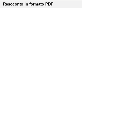
Resoconto in formato PDF
Fine
Vai
al
contenuto
menu
di
navigazione
principale