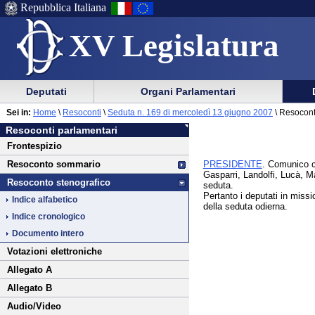
Repubblica Italiana
XV Legislatura
Menu
Vai
Menu
Vai
Deputati
Organi Parlamentari
al
al
di
di
Vai
Menu
menu
Sei in:
Home
\
Resoconti
\
Seduta n. 169 di mercoledì 13 giugno 2007
\ Resocont
ausilio
navigazione
al
di
di
Resoconti parlamentari
alla
principale
contenuto
navigazione
sezione
Frontespizio
navigazione
principale
PRESIDENTE
. Comunico c
Resoconto sommario
Gasparri, Landolfi, Lucà, Ma
Resoconto stenografico
seduta.
Pertanto i deputati in miss
Indice alfabetico
della seduta odierna.
Indice cronologico
Documento intero
Votazioni elettroniche
Allegato A
Allegato B
Audio/Video