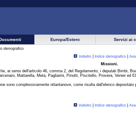
Documenti
Europa/Estero
Servizi ai 
o stenografico
|
|
Indietro
Indice stenografico
Ava
Missioni.
he, ai sensi dell'articolo 46, comma 2, del Regolamento, i deputati Bimbi, B
rcenaro, Mattarella, Meta, Pagliarini, Pinotti, Piscitello, Provera, Venier ed E
ione sono complessivamente ottantanove, come risulta dall'elenco depositato p
|
|
Indietro
Indice stenografico
Ava