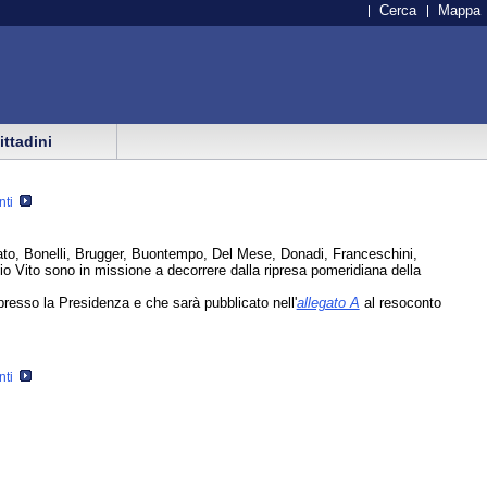
Cerca
Mappa
cittadini
nti
oato, Bonelli, Brugger, Buontempo, Del Mese, Donadi, Franceschini,
lio Vito sono in missione a decorrere dalla ripresa pomeridiana della
resso la Presidenza e che sarà pubblicato nell'
allegato A
al resoconto
nti